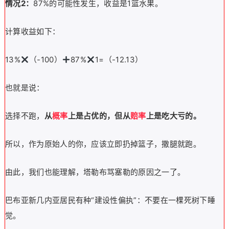
情况2：
87%的可能性发生，收益是1篮水果。
计算收益如下：
13%
（-100）
87%
1=（-12.13）
也就是说：
选择不跑，
从
概率
上是占优的，但从
赔率
上是吃大亏的。
所以，作为原始人的你，应该立即扔掉篮子，撒腿就跑。
由此，我们也能理解，塔勒布骂塞勒的原因之一了。
巴布亚新几内亚居民有种“建设性偏执”：不要在一棵死树下睡
觉。