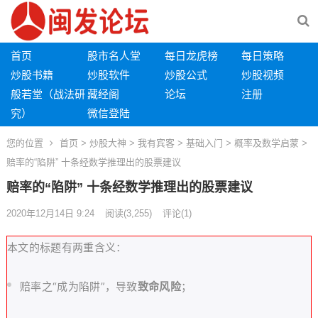
首页
股市名人堂
每日龙虎榜
每日策略
炒股书籍
炒股软件
炒股公式
炒股视频
般若堂（战法研
藏经阁
论坛
注册
究）
微信登陆
您的位置
首页
>
炒股大神
>
我有宾客
>
基础入门
>
概率及数学启蒙
>
赔率的“陷阱” 十条经数学推理出的股票建议
赔率的“陷阱” 十条经数学推理出的股票建议
2020年12月14日 9:24
阅读
(3,255)
评论(1)
本文的标题有两重含义：
赔率之“成为陷阱”，导致
致命风险
；