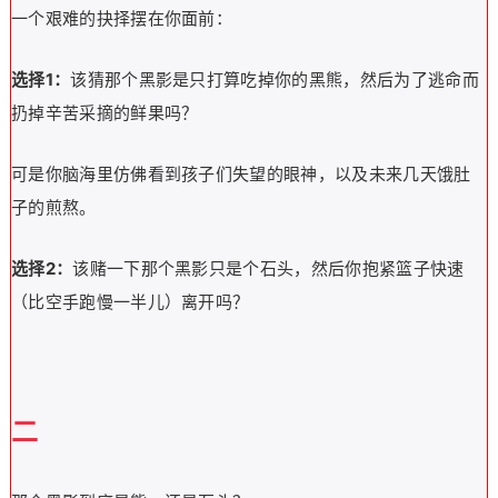
一个艰难的抉择摆在你面前：
选择1：
该猜那个黑影是只打算吃掉你的黑熊，然后为了逃命而
扔掉辛苦采摘的鲜果吗？
可是你脑海里仿佛看到孩子们失望的眼神，以及未来几天饿肚
子的煎熬。
选择2：
该赌一下那个黑影只是个石头，然后你抱紧篮子快速
（比空手跑慢一半儿）离开吗？
二