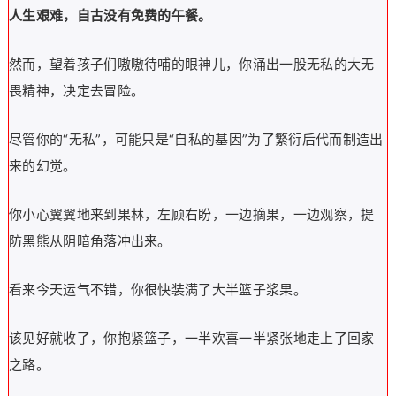
人生艰难，自古没有免费的午餐。
然而，望着孩子们嗷嗷待哺的眼神儿，你涌出一股无私的大无
畏精神，决定去冒险。
尽管你的“无私”，可能只是“自私的基因”为了繁衍后代而制造出
来的幻觉。
你小心翼翼地来到果林，左顾右盼，一边摘果，一边观察，提
防黑熊从阴暗角落冲出来。
看来今天运气不错，你很快装满了大半篮子浆果。
该见好就收了，你抱紧篮子，一半欢喜一半紧张地走上了回家
之路。