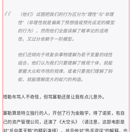
（他们）试图把我们的行为区分为“理性”与“非理
性”（非理性就是偏离了预想值或预先设定的模型
的行为），然而他们全面误解了概率论的适用
性，又过分依赖于一阶模型。
他们还倾向于将复杂事物理解为若干变量的线性
组合，他们认为我们只要理解了微观个体，就能
掌握大众和市场的规律，或者只要我们理解了蚂
蚁，就能理解庞大的蚁穴的构造。
塔勒布骂人不奇怪，但骂塞勒还是让我有点儿意外。
塞勒算是特立独行的人，开创了行为金融学，得了诺奖，有自
己的资产管理公司，还演了《大空头》（请注意，这部电影是
对“反向黑天鹅”的精彩演绎），并且他对“热手谬误”的解释，也