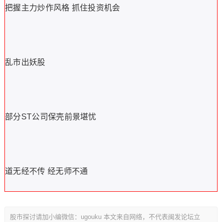
把握主力炒作风格 抓住投资机会
乱市出妖股
部分ST公司保壳前景堪忧
道无经不传 经无师不通
股市探讨请加小编微信：ugouku 本文来自网络，不代表闽发论坛立