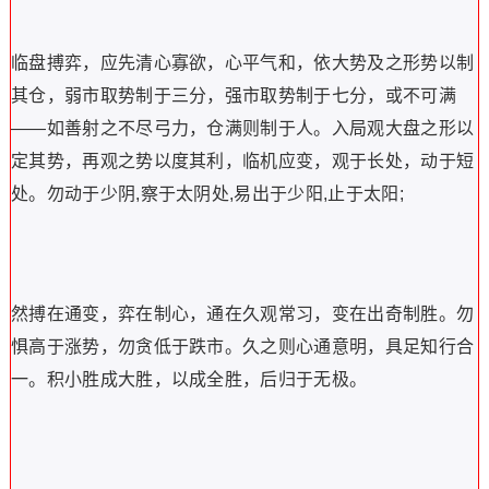
临盘搏弈，应先清心寡欲，心平气和，依大势及之形势以制
其仓，弱市取势制于三分，强市取势制于七分，或不可满
——如善射之不尽弓力，仓满则制于人。入局观大盘之形以
定其势，再观之势以度其利，临机应变，观于长处，动于短
处。勿动于少阴,察于太阴处,易出于少阳,止于太阳;
然搏在通变，弈在制心，通在久观常习，变在出奇制胜。勿
惧高于涨势，勿贪低于跌市。久之则心通意明，具足知行合
一。积小胜成大胜，以成全胜，后归于无极。