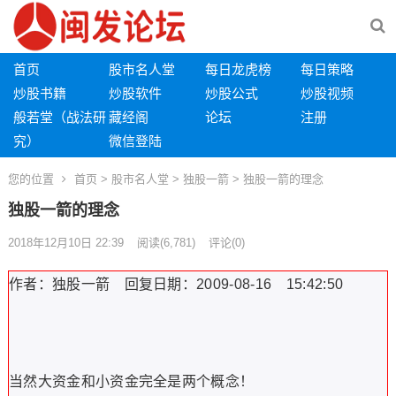
首页
股市名人堂
每日龙虎榜
每日策略
炒股书籍
炒股软件
炒股公式
炒股视频
般若堂（战法研
藏经阁
论坛
注册
究）
微信登陆
您的位置
首页
>
股市名人堂
>
独股一箭
> 独股一箭的理念
独股一箭的理念
2018年12月10日 22:39
阅读
(6,781)
评论(0)
作者：独股一箭 回复日期：2009-08-16 15:42:50
当然大资金和小资金完全是两个概念！