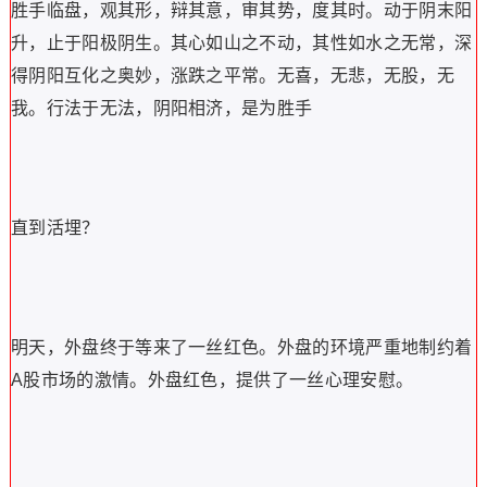
胜手临盘，观其形，辩其意，审其势，度其时。动于阴末阳
升，止于阳极阴生。其心如山之不动，其性如水之无常，深
得阴阳互化之奥妙，涨跌之平常。无喜，无悲，无股，无
我。行法于无法，阴阳相济，是为胜手
直到活埋？
明天，外盘终于等来了一丝红色。外盘的环境严重地制约着
A股市场的激情。外盘红色，提供了一丝心理安慰。