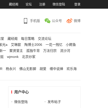
）
藏经阁
论坛
注册
微信登陆
登录
手机版
公众号
微博
若堂
藏经阁
每日策略
交流论坛
紫光a
艾琳歆
陶博士2006
一花一残忆
小鳄鱼
新一
聚贤堂主
孤独牛背
万法归宗
流沙河
江挺
wjmonk
北京炒家
R
杨永兴
佛山无影脚
胡斐
缠中说禅
欢乐海
用户中心
微信登陆
发布帖子