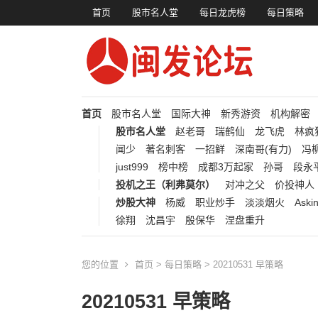
首页
股市名人堂
每日龙虎榜
每日策略
首页
股市名人堂
国际大神
新秀游资
机构解密
股市名人堂
赵老哥
瑞鹤仙
龙飞虎
林疯
闻少
著名刺客
一招鲜
深南哥(有力)
冯柳
just999
榜中榜
成都3万起家
孙哥
段永
投机之王（利弗莫尔）
对冲之父
价投神人
炒股大神
杨威
职业炒手
淡淡烟火
Aski
徐翔
沈昌宇
殷保华
涅盘重升
您的位置
首页
>
每日策略
> 20210531 早策略
20210531 早策略