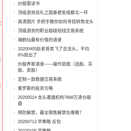
炒股需读书
顶级游资巡礼之国泰君安成都北一环
高清图片 手把手教你如何寻找转势龙头
股
顶级游资的职业超级短线交易系统
瑞鹤仙最有价值的语录
20200405赵老哥卖飞了总龙头，平均
6%就出了
续
炒股养家语录——操作层面（选股、买
股、卖股）
定制一款稳健交易系统
爱
索罗斯的投资方略
20200514 龙头遭遇机构7888万清仓砸
盘
预防解禁，最全限售解禁在哪看？
20200713 早策略 反包
20220105 早策略