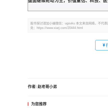
盘面继续轮动为主，价值重估、科技、医
股市探讨请加小编微信：ugouku 本文来自网络，不
处：https://www.xiarj.com/20444.html
作者:
赵老哥小弟
为您推荐