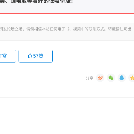
美、锂电池等看好的低吸待涨！
代表闽发论坛立场，请勿相信本站任何电子书、视频中的联系方式。转载请注明出
打赏
57
赞