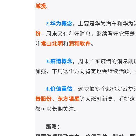
城投
。
2.华为概念
，主要是华为汽车和华为
份
，周末又有利好消息，继续看好它震荡
注
常山北明
和
润和软件
。
3.疫情概念
，周末广东疫情的消息刷
加强，下周这个方向肯定也会继续活跃，
4.价值重估
，这块很多个股也是反复
普股份、东方银星
等大涨创新高，看好这
都可以长期关注。
策略：