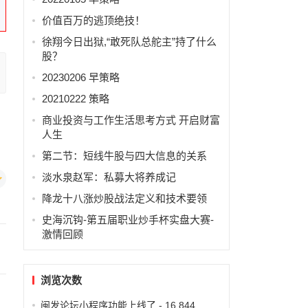
价值百万的逃顶绝技！
徐翔今日出狱,“敢死队总舵主”持了什么
股？
20230206 早策略
20210222 策略
商业投资与工作生活思考方式 开启财富
人生
第二节：短线牛股与四大信息的关系
淡水泉赵军：私募大将养成记
降龙十八涨炒股战法定义和技术要领
史海沉钩-第五届职业炒手杯实盘大赛-
激情回顾
浏览次数
闽发论坛小程序功能上线了
- 16,844