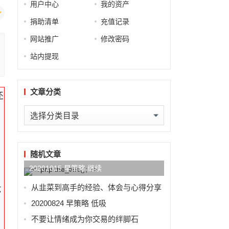
用户中心
我的资产
捐助清单
充值记录
网站推广
修改密码
站内提现
文章分类
还
文
章
分
类
随机文章
20201015 早策略 继续
从韭菜到高手的经验、体会与心得分享
六
20200824 早策略 低吸
不要让情绪成为你交易的绊脚石