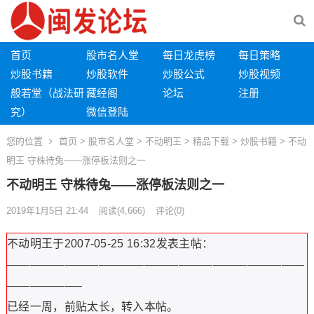
首页
股市名人堂
每日龙虎榜
每日策略
炒股书籍
炒股软件
炒股公式
炒股视频
般若堂（战法研
藏经阁
论坛
注册
究）
微信登陆
您的位置
首页
>
股市名人堂
>
不动明王
>
精品下载
>
炒股书籍
> 不动
明王 守株待兔——涨停板法则之一
不动明王 守株待兔——涨停板法则之一
2019年1月5日 21:44
阅读
(4,666)
评论(0)
不动明王于2007-05-25 16:32发表主帖：
——————————————————————————
——————–
已经一周，前贴太长，转入本帖。