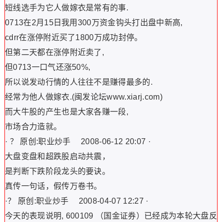
短线选手为它人做嫁衣是常有的事.
0713在2月15日我用300万资金钩头打出盘中新高,
cdrr在涨停附近买了1800万成功封停。
但第二天都在涨停附近卖了,
但0713一口气还涨50%,
所以说发动行情的人往往不是赚得最多的.
经常为他人做嫁衣.(闽发论坛www.xiarj.com)
而大牛股的产生也是大家各赚一段,
市场合力造就。
· ？ 原创:职业炒手 2008-06-12 20:07 ·
大盘变盘和超跌股启动共震，
是判断下跌阶段龙头的要诀。
真传一句话，假传万卷书。
·？ 原创:职业炒手 2008-04-07 12:27 ·
今天的表现说明, 600109 （国金证券）已经成为本轮大盘反