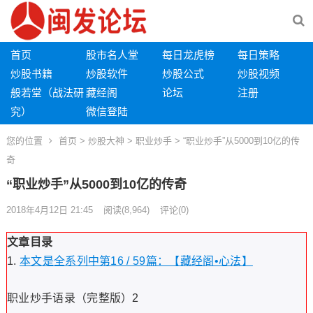
首页
股市名人堂
每日龙虎榜
每日策略
炒股书籍
炒股软件
炒股公式
炒股视频
般若堂（战法研
藏经阁
论坛
注册
究）
微信登陆
您的位置
首页
>
炒股大神
>
职业炒手
> “职业炒手”从5000到10亿的传
奇
“职业炒手”从5000到10亿的传奇
2018年4月12日 21:45
阅读
(8,964)
评论(0)
文章目录
本文是全系列中第16 / 59篇：【藏经阁•心法】
职业炒手语录（完整版）2