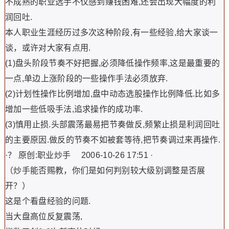
不成熟的职业选手不仅感到赚钱困难,还会出现大幅度的利
润回吐.
本人职业生涯经历过多次这种阶段,有一些经验,给大家谈一
谈，或许对大家有点用.
(1)盘头阶段节奏不好把握,必须降低操作频率,这是最重要的
一点,单边上涨阶段的一些操作手法必须放弃.
(2)计划性操作比例增加,盘中动态选股操作比例降低.比如多
增加一些低吸手法,追求操作的成功率.
(3)慎用止损.头部震荡最易把节奏做反,频繁止损是利润回吐
的主要原因.做反的节奏不如被套等待,把节奏调过来再操作.
·？ 原创:职业炒手 2006-10-26 17:51 ·
（炒手能否赐教，你们是如何判别较大级别调整是否展
开？）
这是个看盘经验的问题.
当大盘高位反复震荡,