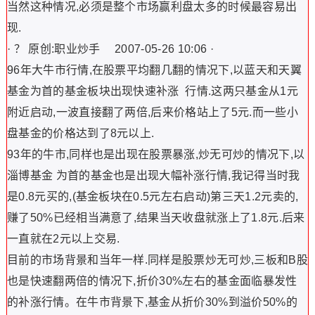
当然这种情况,必须是整个市场赢利盘太多的时候最容易出
现.
· ？ 原创:职业炒手 2007-05-26 10:06 ·
96年大牛市行情,在股票平均翻几翻的情况下,以蓝天和天翼
基金为首的基金板块出现快速补涨 行情.这两只基金从1元
附近启动,一波直接翻了两倍,后来价格站上了5元.而一些小
盘基金的价格达到了8元以上.
93年的牛市,同样也是出现在股票暴涨,炒无可炒的情况下,以
淄博基金 为首的基金也是出现大幅补涨行情,我记得当时我
是0.8元买的,(基金板块在0.5元左右启动)第三天1.2元卖的,
赚了50%已经相当满意了,结果当天收盘就涨上了1.8元.后来
一直就在2元以上交易.
目前的市场背景和当年一样.同样是股票炒无可炒,三板和B股
也是快速翻两倍的情况下,折价30%左右的基金面临暴发性
的补涨行情。在牛市背景下,基金从折价30%到溢价50%的