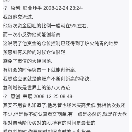
·？ 原创: 职业炒手 2008-12-24 23:24·
我跟他交流过,
他每次资金回吐的比例一般就在5%左右,
而一次小反弹他就能创新高.
这说明了他资金的仓位控制已经得到了炉火纯青的地步.
预感到有风险的时候仓位很轻,
避免了市值的大幅回落,
有机会的时候突击一下就能创新高.
我想这应该就是他账户不断创新高的秘诀.
复利增长是世界上的第八大奇迹
·？ 原创: 荣展 2008-12-25 08:48·
其实不用看也知道了,他尽管也经常买高卖低,我相信次数还
不少,但是你不妨认真看交割单,有一点是必然的,就是在大盘
相对启动阶段买对的股,持有的时间是最长的.
看交割单时,你要同时对照当时的大盘背景.