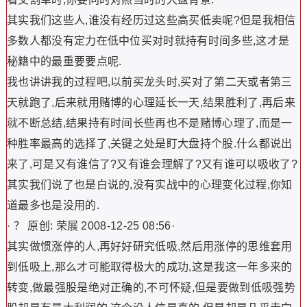
其实我们这些人,谁没有经历过这些高买低卖呢?但是我相信
多数人都没有定力在低中位买对时就持有时间多些,这才是
秘籍中的最重要要点呢.
我也讲讲我的过程吧,以前买龙头时,买对了第二天或者第三
天就跑了,后来就用赌博的心理延长一天,结果胜利了,再后来
就不断总结,结果持有时间长些再也不是赌博心理了,而是一
种胜率最高的选择了,关键之处是盯大盘持个股.什么都说出
来了,可是又有谁信了?又有谁会理解了?又有谁可以吸收了?
其实我们说了也是白说的,没有实战中的心理变化过程,你知
道最多也是没用的.
· ？ 原创: 荣展 2008-12-25 08:56·
其实做惯涨停的人,再好好研究低吸,然后用涨停的思维套用
到低吸上,那么才可能取得极大的成功,这是我这一年多来的
转变,做最强股是绝对正确的,不可怀疑,但是要做到低吸强势