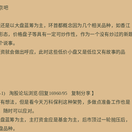
京吧
还是以大盘蓝筹为主，环首都概念因为几个相关品种，如香江
形态，价格盘子等具有一定可炒作性，作为一个没有炒过的新
个说事。
资就会做出呼应，此时这些低价小盘又是低位又有故事的品
主(-1) 淘股论坛浏览/回复16960/95 复制分享 】
有想法，但是看今天万科保利这种架势，多做点准备工作也是
，随时可以应对。
盘蓝筹为主，主打资金应是基金为主，后市顶过一轮抛压后，
盘品种。