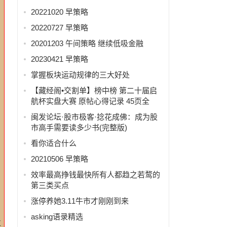
20221020 早策略
20220727 早策略
20201203 午间策略 继续低吸金融
20230421 早策略
掌握板块运动规律的三大好处
【藏经阁•交割单】榜中榜 第二十届启
航杯实盘大赛 原帖心得记录 45页全
闽发论坛·股市极客·捻花成佛：成为股
市高手需要读多少书(完整版)
看你适合什么
20210506 早策略
效率最高挣钱最快所有人都趋之若鹜的
第三类买点
涨停养她3.11牛市才刚刚到来
asking语录精选
再