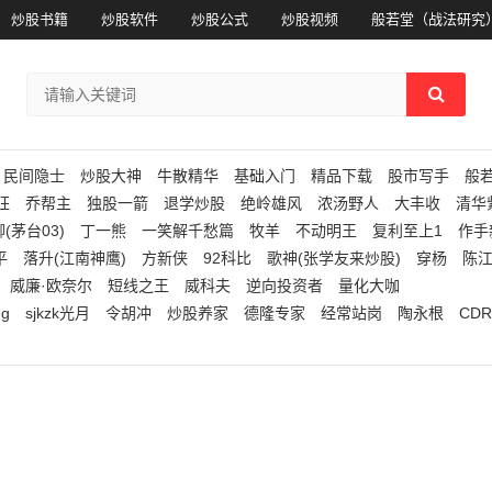
炒股书籍
炒股软件
炒股公式
炒股视频
般若堂（战法研究
民间隐士
炒股大神
牛散精华
基础入门
精品下载
股市写手
般
狂
乔帮主
独股一箭
退学炒股
绝岭雄风
浓汤野人
大丰收
清华
(茅台03)
丁一熊
一笑解千愁篇
牧羊
不动明王
复利至上1
作手
平
落升(江南神鹰)
方新侠
92科比
歌神(张学友来炒股)
穿杨
陈
威廉·欧奈尔
短线之王
威科夫
逆向投资者
量化大咖
ng
sjkzk光月
令胡冲
炒股养家
德隆专家
经常站岗
陶永根
CDR