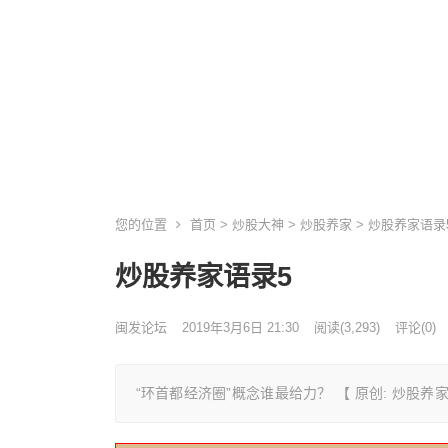
您的位置
首页
>
炒股大神
>
炒股养家
> 炒股养家语录
炒股养家语录5
闽发论坛
2019年3月6日 21:30
阅读
(3,293)
评论(0)
“环首都经济圈”概念谁最给力？ 【 原创: 炒股养家201