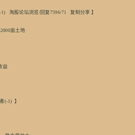
主(-1) 淘股论坛浏览/回复7596/71 复制分享 】
000亩土地
收益
该作者(-1) 】