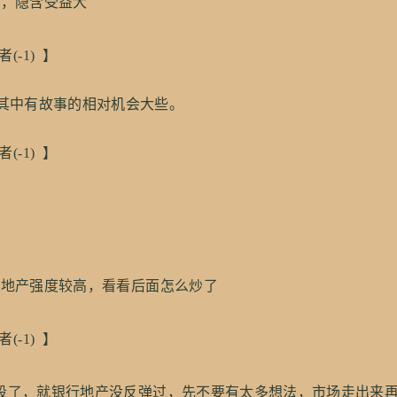
，隐含受益大
该作者(-1) 】
其中有故事的相对机会大些。
者(-1) 】
地产强度较高，看看后面怎么炒了
者(-1) 】
了，就银行地产没反弹过，先不要有太多想法，市场走出来