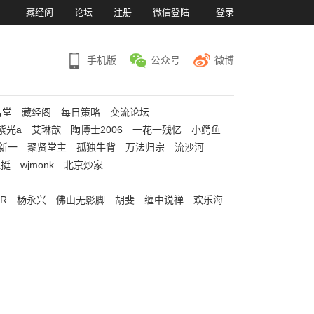
）
藏经阁
论坛
注册
微信登陆
登录
手机版
公众号
微博
若堂
藏经阁
每日策略
交流论坛
紫光a
艾琳歆
陶博士2006
一花一残忆
小鳄鱼
新一
聚贤堂主
孤独牛背
万法归宗
流沙河
江挺
wjmonk
北京炒家
R
杨永兴
佛山无影脚
胡斐
缠中说禅
欢乐海