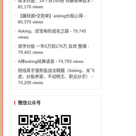
退学炒股：14个月150倍 详解退神技术
-
82,176 views
【藏经阁•交割单】asking炒股心得
-
80,370 views
Asking，邱宝裕的成名之路
- 79,745
views
退学炒股 一年5万到176万 自述 整理
-
，
79,462 views
A神asking经典语录
- 74,793 views
短线高手强势股战法精髓（Asking、龙飞
虎、炒股养家、不动明王、职业炒手）
-
74,209 views
微信公众号
好