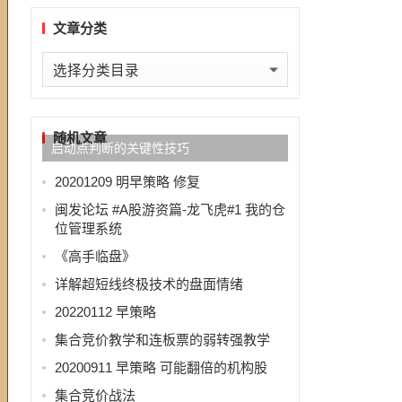
文章分类
文
章
分
类
随机文章
启动点判断的关键性技巧
20201209 明早策略 修复
闽发论坛 #A股游资篇-龙飞虎#1 我的仓
位管理系统
《高手临盘》
详解超短线终极技术的盘面情绪
20220112 早策略
集合竞价教学和连板票的弱转强教学
20200911 早策略 可能翻倍的机构股
集合竞价战法