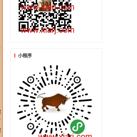
惯
小程序
建
”
建