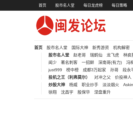
首页
股市名人堂
每日龙虎榜
每日策略
首页
股市名人堂
国际大神
新秀游资
机构解密
股市名人堂
赵老哥
瑞鹤仙
龙飞虎
林疯
闻少
著名刺客
一招鲜
深南哥(有力)
冯柳
just999
榜中榜
成都3万起家
孙哥
段永
投机之王（利弗莫尔）
对冲之父
价投神人
炒股大神
杨威
职业炒手
淡淡烟火
Aski
徐翔
沈昌宇
殷保华
涅盘重升