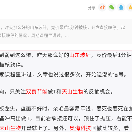
，昨天那么好的山东玻纤，竞价最后1分钟被核，开盘直接跌停。起
直接跌停的情况，周期课程里讲过，…
到弱到这么惨，昨天那么好的
山东玻纤
，竞价最后1分钟
被核跌停。
期课程里讲过，文章也说过很多次，开始退潮的信号。
向，只关注
双良节能
做T和
天山生物
的反抽机会。
板龙头，盘面不好时，杂毛最容易亏钱，要死也要死在
备冲高出做T，目前看承接还可以，顶住了抛压，看能
天山生物
开盘就上了。另外，
奥海科技
回撤比较多，看