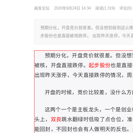
闽发论坛
2020年9月24日 14:34
阅读
(1,319)
评论(0)
预期分化，开盘竞价就很差。但没想到弱到这么惨
步股份也是直接被核跌停。 出现昨天涨停，今天
预期分化，开盘竞价就很差。但没想
被核，开盘直接跌停。
起步股份
也是直接
出现昨天涨停，今天直接跌停的情况，周
开盘的时候，竞价比较差，没什么方
这两个一个是主板龙头，一个是创业
头上，
双良
跳水翻绿时低吸了点仓位，准
能回封，不回封也会有人做明天的反包。