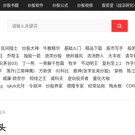
炒股书籍
炒股软件
炒股公式
炒股视频
般若堂（战法研究
民间隐士
炒股大神
牛散精华
基础入门
精品下载
股市写手
般
狂
乔帮主
独股一箭
退学炒股
绝岭雄风
浓汤野人
大丰收
清华
(茅台03)
丁一熊
一笑解千愁篇
牧羊
不动明王
复利至上1
作手
平
落升(江南神鹰)
方新侠
92科比
歌神(张学友来炒股)
穿杨
陈
威廉·欧奈尔
短线之王
威科夫
逆向投资者
量化大咖
ng
sjkzk光月
令胡冲
炒股养家
德隆专家
经常站岗
陶永根
CDR
吸龙头
头