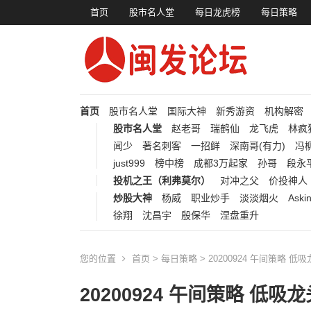
首页
股市名人堂
每日龙虎榜
每日策略
首页
股市名人堂
国际大神
新秀游资
机构解密
股市名人堂
赵老哥
瑞鹤仙
龙飞虎
林疯
闻少
著名刺客
一招鲜
深南哥(有力)
冯柳
just999
榜中榜
成都3万起家
孙哥
段永
投机之王（利弗莫尔）
对冲之父
价投神人
炒股大神
杨威
职业炒手
淡淡烟火
Aski
徐翔
沈昌宇
殷保华
涅盘重升
您的位置
首页
>
每日策略
> 20200924 午间策略 低
20200924 午间策略 低吸龙