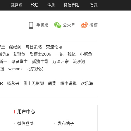
）
藏经阁
论坛
注册
微信登陆
登录
手机版
公众号
微博
若堂
藏经阁
每日策略
交流论坛
紫光a
艾琳歆
陶博士2006
一花一残忆
小鳄鱼
新一
聚贤堂主
孤独牛背
万法归宗
流沙河
江挺
wjmonk
北京炒家
R
杨永兴
佛山无影脚
胡斐
缠中说禅
欢乐海
用户中心
微信登陆
发布帖子