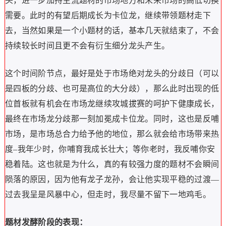
头，进一步加持主流题材的市场地方和未来市场的高低切换
需要。此时的有望后期成长为卡位龙，继续带领题材走下
去，当然如果是一个小题材的话，基本几天就结束了，不会
持续较长时间且更不会有衍生细分龙头产生。
这个时间阶节点，最好是处于市场绝对龙头的分歧日（可以
是四板的分歧、也可是高位的大分歧），那么此时出现的低
位首板就有机会在市场龙继续攻城拔赛的呵护下健康成长，
最终在市场龙分歧那一刻加冕成卡位龙。同时，这也是反哺
市场，是市场总合力给予他的地位，那么就会给市场带来热
度–我年少时，你哺育我成长壮大；等你老时，我反哺你安
稳着陆。这也就是为什么，真的有较强力度的题材不会瞬间
陨落的原因，因为他有龙子龙孙，会让他实现平稳的过渡—
过去我呈是风暴中心，但走时，我尽量不留下一地鸡毛。
题材发酵阶段的表现：