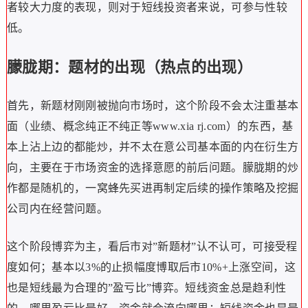
者较大力度的表现，则对于短线投资者来说，可参与性较
低。
朦胧期：题材的出现（热点的出现）
首先，新题材刚刚被抛向市场时，这个阶段不会太注重基本
面（业绩、概念纯正不纯正等
www.xia rj.com
）的东西，基
本上沾上边的都能炒，并不太在意公司基本面的内在衍生方
向，主要在于市场资金的选择意愿的前后问题。朦胧期的炒
作都是随机的，一窝蜂先买进再制定后续的操作策略及挖掘
公司内在经营问题。
这个阶段博弈为主，看后市对”新题材”认不认可，可接受程
度如何；基本以3%的止损幅度博取后市10%+上涨空间，这
也是短线最为合理的”盈亏比”博弈。短线资金总是趋利性