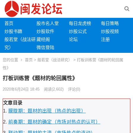
首页
股市名人堂
每日龙虎榜
每日策略
炒股书籍
炒股软件
炒股公式
炒股视频
般若堂（战法研
藏经阁
论坛
注册
究）
微信登陆
您的位置
首页
>
般若堂（战法研究）
> 打板训练营《题材的轮回属
性》
打板训练营《题材的轮回属性》
2020年6月24日 18:45
阅读
(2,602)
评论(0)
文章目录
朦胧期：题材的出现（热点的出现）
前奏期：题材的确定（市场对热点的认可）
联动期：题材的主流（市场热点的连动）