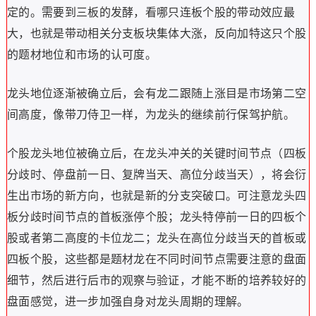
定的。需要到三板的发酵，看哪只连板个股的带动效应最
大，也就是带动相关分支板块集体大涨，反向加特这只个股
的题材地位和市场的认可度。
龙头地位逐渐被确立后，会有龙二跟随上涨目是市场第二空
间高度，像带刀侍卫一样，为龙头的继续前行保驾护航。
个股龙头地位被确立后，在龙头冲关的关键时间节点（四板
分歧时、停盘前一日、复牌当天、高位分歧当天），将会衍
生出市场的新方向，也就是新的分支突破口。可注意龙头四
板分歧时间节点的首板涨停个股；龙头特停前一日的四板个
股或者第二高度的卡位龙二；龙头在高位分歧当天的首板或
四板个股，这些都是题材龙在不同时间节点需要注意的盘面
细节，然后进行后市的观察与验证，才能不断的培养较好的
盘面感觉，进一步加强自身对龙头周期的理解。