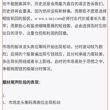
也不能脱离其中，历史总是会用最为直白的语言告诉我们，
历史终将会重演，因为世间没有新鲜事。而那些不愿意选择
相信轮回的股民，
w ww.x iarj.com
必将付出代价或者长久套
牢；而那些心有猛虎细嗅蔷薇的短线客，必会选择及时忘却
往日的浮华，注重仓控和利润的回撤。
市场的板块龙头高位筹码开始出现松动，分时波动较为剧
烈；后排的个股普遍出现亏钱效应，且分时承接力度较差，
多出现长阴线或者长上影线。此时的市场易处于恐慌之中，
争相核按钮的极端分时情况。
题材尾声阶段的表现：
1、市场龙头筹码再高位出现松动