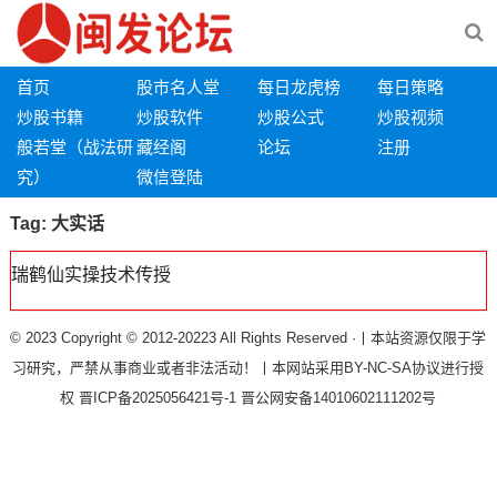
首页
股市名人堂
每日龙虎榜
每日策略
炒股书籍
炒股软件
炒股公式
炒股视频
般若堂（战法研
藏经阁
论坛
注册
究）
微信登陆
Tag:
大实话
瑞鹤仙实操技术传授
© 2023 Copyright © 2012-20223 All Rights Reserved ·丨本站资源仅限于学
习研究，严禁从事商业或者非法活动！丨本网站采用BY-NC-SA协议进行授
权
晋ICP备2025056421号-1
晋公网安备14010602111202号