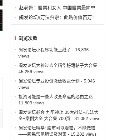
赵老哥：股票和女人 中国股票最简单
闽发论坛#万法归宗：此贴价值百万！
浏览次数
闽发论坛小程序功能上线了
- 16,836
views
闽发论坛大神过去全精华秘籍帖子大合集
-
45,259 views
闽发论坛专业投资微信收录计划
- 5,946
views
投资可能是一些人改变命运的必由之路
-
11,803 views
闽发论坛必会 九阳神功 35大战法+心法大
全+案例大全 大合集 700页
- 31,052 views
闽发论坛精华: 股市可以看错，不能做错
——股民常见错误及对策
- 15,282 views