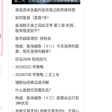
第二节：公告战法进场的方法和注意事项
高瓴资本张磊的投资笔记和思维导图
如何复盘（复盘7步）
股海默示录之风起浮萍 第三章 豹哥，
能带我发财不？
保
股市超级潜伏: 徐柏良
杨威：股海捕鱼（十八）今天涨停的股
票，明天涨停的概率？
好运2008 短线技巧
20230222 早策略
20200708 早策略 二次上车
瑞鹤仙经典话语详解
什么是跳空双鹰形态？
杨威：股海捕鱼（十三）股票永远只有
3种状态
金融交易圣经I 金融交易圣经II：交易心