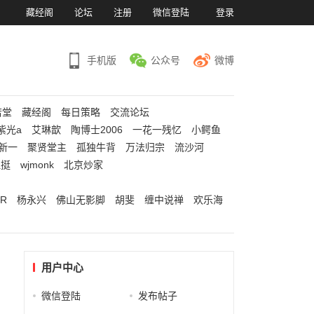
）
藏经阁
论坛
注册
微信登陆
登录
手机版
公众号
微博
若堂
藏经阁
每日策略
交流论坛
紫光a
艾琳歆
陶博士2006
一花一残忆
小鳄鱼
新一
聚贤堂主
孤独牛背
万法归宗
流沙河
江挺
wjmonk
北京炒家
R
杨永兴
佛山无影脚
胡斐
缠中说禅
欢乐海
用户中心
微信登陆
发布帖子