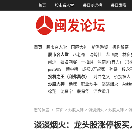
首页
股市名人堂
每日龙虎榜
每日策略
首页
股市名人堂
国际大神
新秀游资
机构解密
股市名人堂
赵老哥
瑞鹤仙
龙飞虎
林疯
闻少
著名刺客
一招鲜
深南哥(有力)
冯柳
just999
榜中榜
成都3万起家
孙哥
段永
投机之王（利弗莫尔）
对冲之父
价投神人
炒股大神
杨威
职业炒手
淡淡烟火
Aski
徐翔
沈昌宇
殷保华
涅盘重升
您的位置
首页
>
炒股大神
>
淡淡烟火
>
炒股大神
>
淡淡烟火：龙头股涨停板买