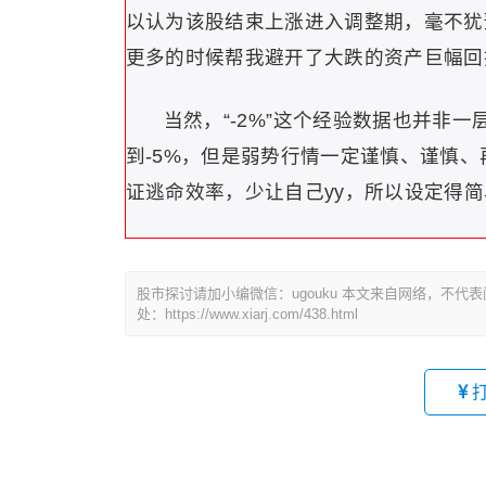
以认为该股结束上涨进入调整期，毫不犹
更多的时候帮我避开了大跌的资产巨幅回
当然，“-2%”这个经验数据也并非
到-5%，但是弱势行情一定谨慎、谨慎
证逃命效率，少让自己yy，所以设定得
股市探讨请加小编微信：ugouku 本文来自网络，不
处：https://www.xiarj.com/438.html