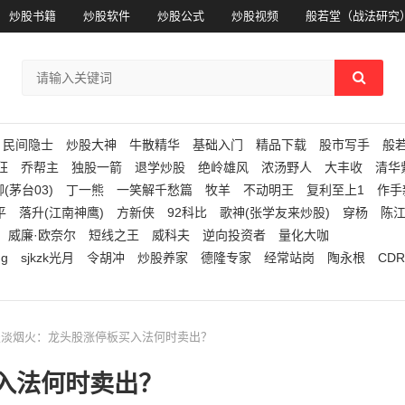
炒股书籍
炒股软件
炒股公式
炒股视频
般若堂（战法研究
民间隐士
炒股大神
牛散精华
基础入门
精品下载
股市写手
般
狂
乔帮主
独股一箭
退学炒股
绝岭雄风
浓汤野人
大丰收
清华
(茅台03)
丁一熊
一笑解千愁篇
牧羊
不动明王
复利至上1
作手
平
落升(江南神鹰)
方新侠
92科比
歌神(张学友来炒股)
穿杨
陈
威廉·欧奈尔
短线之王
威科夫
逆向投资者
量化大咖
ng
sjkzk光月
令胡冲
炒股养家
德隆专家
经常站岗
陶永根
CDR
 淡淡烟火：龙头股涨停板买入法何时卖出？
入法何时卖出？