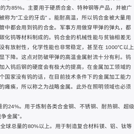
为85%。主要用于硬质合金、特种钢等产品，并被广
被称为“工业的牙齿” 。能耐高温，所以钨合金被大量用
管中都会用到钨的合金。军事方用做穿甲弹的弹丸，都
碳化钨等材料制成的。钨合金的机械性能与贫铀相差无
有放射性，化学性能也非常稳定，甚至在 1000℃以
显下降。这点对防破甲弹的高温金属射流十分有利。钨
加入钨后钢的硬度会有极大的提高，在金属加工领域的
个国家没有钨的话，在目前技术条件下的金属加工能力
的瘫痪，所以称之为战略金属。此外在照明领域也必须
的24%。用于炼制各类合金钢、不锈钢、耐热钢、超
争金属”。
球总量的80%以上。用于制造复合材料镁、铝、钛等