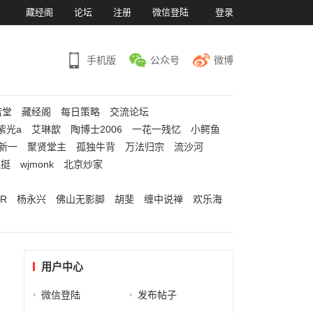
）
藏经阁
论坛
注册
微信登陆
登录
手机版
公众号
微博
若堂
藏经阁
每日策略
交流论坛
紫光a
艾琳歆
陶博士2006
一花一残忆
小鳄鱼
新一
聚贤堂主
孤独牛背
万法归宗
流沙河
江挺
wjmonk
北京炒家
R
杨永兴
佛山无影脚
胡斐
缠中说禅
欢乐海
用户中心
微信登陆
发布帖子