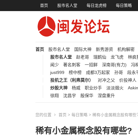
首页
股市名人堂
每日龙虎榜
每日策略
首页
股市名人堂
国际大神
新秀游资
机构解密
股市名人堂
赵老哥
瑞鹤仙
龙飞虎
林疯
闻少
著名刺客
一招鲜
深南哥(有力)
冯柳
just999
榜中榜
成都3万起家
孙哥
段永
投机之王（利弗莫尔）
对冲之父
价投神人
炒股大神
杨威
职业炒手
淡淡烟火
Aski
徐翔
沈昌宇
殷保华
涅盘重升
您的位置
首页
>
每日策略
> 稀有小金属概念股有哪些
稀有小金属概念股有哪些?