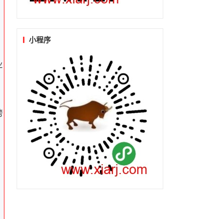
小程序
业
跨