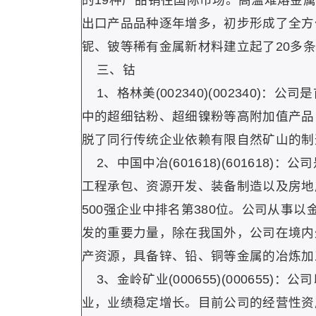
的19种产品销往国际市场。高温难熔金
出口产品品种逐年增多，初步形成了全方
铌、铍等稀有金属新材料建立起了20多
三、钴
1、格林美(002340)(002340)
中的超细钴粉、超细镍粉等高附加值产品，
脱了同行传统企业依赖有限自然矿山的制
2、中国中冶(601618)(601618
工程承包、资源开发、装备制造以及房地
500强企业中排名第380位。公司从事
发的重要力量，除在我国外，公司在境内
产资源，具备锌、铅、铜等金属的冶炼加
3、金岭矿业(000655)(000655
业，业绩稳定增长。目前公司的经营性资