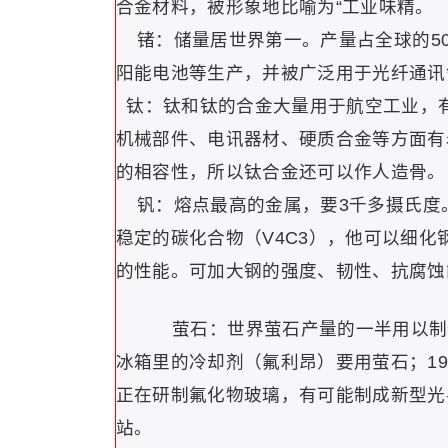
合金材料，被形象地比喻为“工业味精。
锗：储量居世界第一。产量占全球的50
阳能电池等生产，并被广泛用于光纤通讯
钛：钛和钛的合金大量用于航空工业，有
机械部件、电讯器材、硬质合金等方面有
的相容性，所以钛合金还可以作人造骨。
钒：熔点最高的金属，要3千多摄氏度
稳定的碳化合物（V4C3），他可以细
的性能。可加大钢的强度、韧性、抗腐蚀
萤石：世界萤石产量的一半用以制
冰箱里的冷却剂（氟利昂）要用萤石；1
正在研制氟化物玻璃，有可能制成新型光
站。