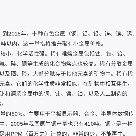
，到2015年，十种有色金属（铜、铝、铅、锌、镍、锡
0万吨以内。这一举措将推升稀有小金属价格。
较小，化学活性强。稀有难熔金属包括钛、锆、铪、
氮、硅、硼等生成的化合物熔点也较高。稀有分散金属
以及硒、碲。大部分赋存于其他元素的矿物中。稀有稀
元素。它们的化学性质非常相似，在矿物中相互伴生。
钋和锕系金属中的锕、钍、镤、铀，以及人工制造的
素。
的80%。主要用于平板显示器、合金、半导体数据传
，2005年我国原生铟产量也只有410吨。铟它是一种
是用PPM（百万之）计算的，非常的少，不能再生。