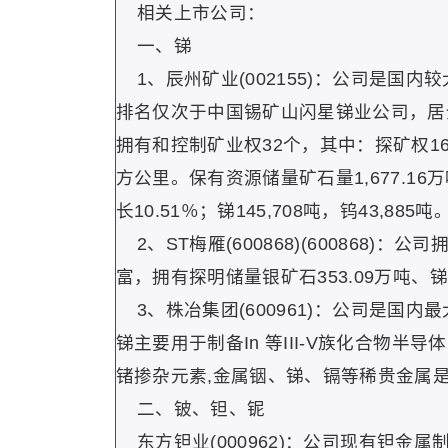
相关上市公司：
一、锑
1、辰州矿业(002155)：公司是国
排名仅次于中国锡矿山闪星锑业公司，居全
拥有和控制矿业权32个，其中：探矿权16个
方公里。保有资源储量矿石量1,677.16万
长10.51％；锑145,708吨，钨43,885吨
2、ST梅雁(600868)(600868
富，拥有探明储量银矿石353.09万吨、锑矿
3、株冶集团(600961)：公司是国
锑主要用于制备In 等III-V族化合物
锗掺杂元素,金属铟、锑、镉等稀贵金属
二、铍、钽、铌
东方钽业(000962)：公司现有钽金属