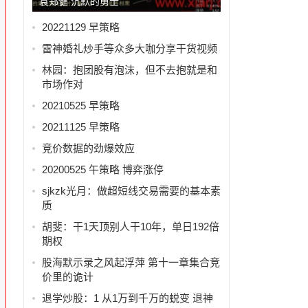
袁郑健 沉默的勇士
20221129 早策略
雷神婚礼炒手等众多大咖分享干货视频
林园：抱团股有泡沫，但不去抱就是和
、
市场作对
20210525 早策略
20211125 早策略
竞价数据的劲爆效应
20200525 午策略 博弈涨停
sjkzk光月：做超短线交易需要的基本素
质
胡斐：干1天顶别人干10年，单日192倍
期权
股海默示录之风起浮萍 第十一章集合竞
价里的诡计
退学炒股：1 从1万到千万的蜕变 退神