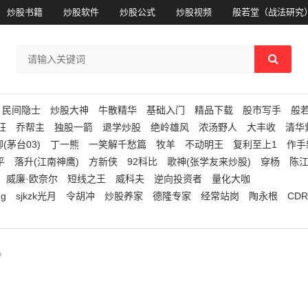
炒股书籍
炒股软件
炒股公式
炒股视频
般若堂（战法研究
民间隐士
炒股大神
牛散精华
基础入门
精品下载
股市写手
般
狂
乔帮主
独股一箭
退学炒股
绝岭雄风
浓汤野人
大丰收
清华
(茅台03)
丁一熊
一笑解千愁篇
牧羊
不动明王
复利至上1
作手
平
落升(江南神鹰)
方新侠
92科比
歌神(张学友来炒股)
穿杨
陈
威廉·欧奈尔
短线之王
威科夫
逆向投资者
量化大咖
ng
sjkzk光月
令胡冲
炒股养家
德隆专家
经常站岗
陶永根
CDR
?