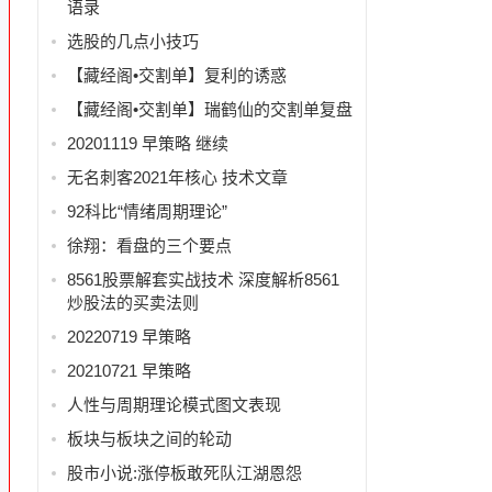
语录
选股的几点小技巧
【藏经阁•交割单】复利的诱惑
【藏经阁•交割单】瑞鹤仙的交割单复盘
20201119 早策略 继续
上
无名刺客2021年核心 技术文章
92科比“情绪周期理论”
徐翔：看盘的三个要点
8561股票解套实战技术 深度解析8561
炒股法的买卖法则
20220719 早策略
20210721 早策略
级
人性与周期理论模式图文表现
板块与板块之间的轮动
股市小说:涨停板敢死队江湖恩怨