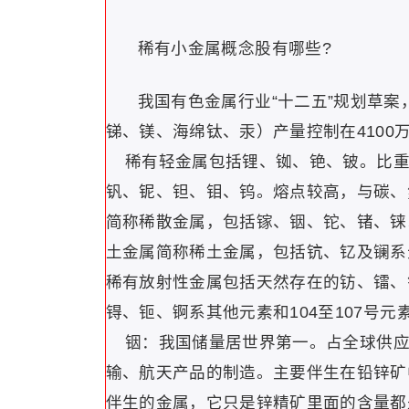
稀有小金属概念股有哪些?
我国有色金属行业“十二五”规划草案
锑、镁、海绵钛、汞）产量控制在410
稀有轻金属包括锂、铷、铯、铍。比重
钒、铌、钽、钼、钨。熔点较高，与碳、
简称稀散金属，包括镓、铟、铊、锗、铼
土金属简称稀土金属，包括钪、钇及镧系
稀有放射性金属包括天然存在的钫、镭、
锝、钷、锕系其他元素和104至107号元
铟：我国储量居世界第一。占全球供应量
输、航天产品的制造。主要伴生在铅锌矿中
伴生的金属，它只是锌精矿里面的含量都