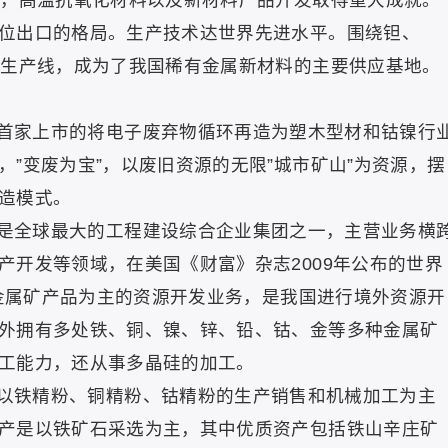
属，高温抗氧化材料以及新材料产品开发取得重大成就。
位出口的格局。生产技术达世界先进水平。围绕钽、
条生产线，成为了我国稀有金属新材料的主要供应基地。
：公司是首家上市的将电子废弃物循环再造为塑木型材和钴镍行
”变废为宝”，以废旧资源的无限”城市矿山”为资源，摆
造模式。
)：公司是全球最大的工程建设综合企业集团之一，主营业务横
产开发等领域，在美国《财富》杂志2009年公布的世界
以金属矿产品为主的资源开发业务，是我国进行境外资源开
外拥有多处铁、铜、镍、锌、铅、钴、金等多种金属矿
工能力，还从事多晶硅的加工。
)：公司以铁精粉、铜精粉、钴精粉的生产销售和机械加工为主
产是以铁矿石采选为主，其中优质资产包括铁山辛庄矿