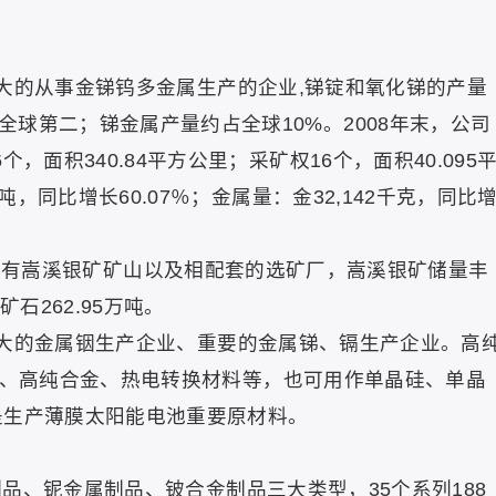
内较大的从事金锑钨多金属生产的企业,锑锭和氧化锑的产量
球第二；锑金属产量约占全球10%。2008年末，公司
，面积340.84平方公里；采矿权16个，面积40.095
吨，同比增长60.07％；金属量：金32,142千克，同比
。
)：公司拥有嵩溪银矿矿山以及相配套的选矿厂，嵩溪银矿储量丰
石262.95万吨。
内最大的金属铟生产企业、重要的金属锑、镉生产企业。高
半导体、高纯合金、热电转换材料等，也可用作单晶硅、单晶
是生产薄膜太阳能电池重要原材料。
制品、铌金属制品、铍合金制品三大类型，35个系列188