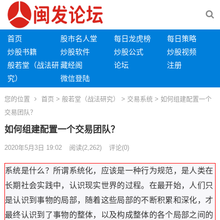
首页
股市名人堂
每日龙虎榜
每日策略
炒股书籍
炒股软件
炒股公式
炒股视频
般若堂（战法研
藏经阁
论坛
注册
究）
微信登陆
您的位置
首页
>
般若堂（战法研究）
>
交易系统
> 如何组建配置一个
交易团队？
如何组建配置一个交易团队？
2020年5月3日 19:02
阅读
(2,262)
评论(0)
系统是什么？所谓系统化，应该是一种行为规范，是人类在
长期社会实践中，认识现实世界的过程。在最开始，人们只
是认识到事物的局部，随着这些局部的不断积累和深化，才
最终认识到了事物的整体，以及构成整体的各个局部之间的