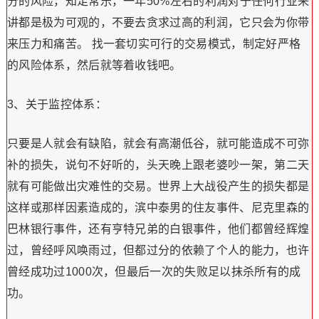
分的风险，知足常乐，一年50%左右的利润对于任何行业来
讲都是极为可观的，不要去贪求过高的利润，它只会为你带
来压力和痛苦。 找一套切实可行的交易模式，制定好严格
的风险体系，然后就等着收钱吧。
3、关于监控体系：
只要是人就会有缺陷，就会有高潮低谷，就可能造成不可弥
补的损失，说句不好听的，头天晚上跟老婆吵一架，第二天
就有可能做出灾难性的交易。世界上大战役产生的损失都是
这样或那样因素造成的，滨中泰男的住友事件、尼克里森的
巴林银行事件，还有亨特兄弟的白银事件，他们都曾经辉煌
过，曾经呼风唤雨过，但都过分的依赖了个人的能力，也许
曾经成功过1000次，但最后一次的失败足以抹杀所有的成
功。