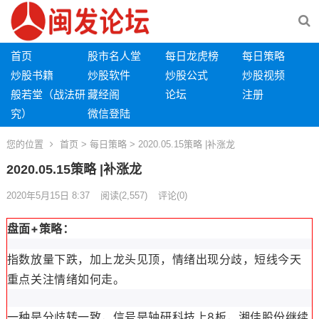
首页
股市名人堂
每日龙虎榜
每日策略
炒股书籍
炒股软件
炒股公式
炒股视频
般若堂（战法研
藏经阁
论坛
注册
究）
微信登陆
您的位置
首页
>
每日策略
> 2020.05.15策略 |补涨龙
2020.05.15策略 |补涨龙
2020年5月15日 8:37
阅读
(2,557)
评论(0)
盘面+策略：
指数放量下跌，加上龙头见顶，情绪出现分歧，短线今天
重点关注情绪如何走。
一种是分歧转一致，信号是轴研科技上8板，湘佳股份继续