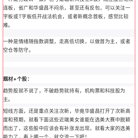
连板，省广和华盛昌不闷杀，甚至还有反包，可以关注一
字板或T字板低开战法机会，或者新概念首板，感觉比较
难。
一种是情绪随指数调整，走高低切换，以做首为主，或者
空仓等防守。
题材+个股：
趋势股就不说了，不破趋势就持有，机构票和科技股为
主。
短线方面，还是重点关注次新，毕竟华盛昌打开了次新高
度和预期，就看下面这些近端美女谁能在选美大赛中脱颖
而出了，这些股中应该会有补涨龙出现，就看大家的选美
能力了，看上哪一个，就交流一下吧！