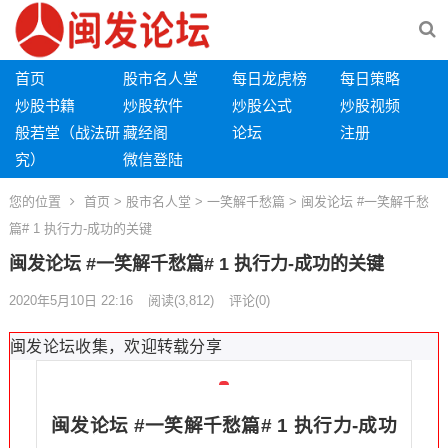
首页
股市名人堂
每日龙虎榜
每日策略
炒股书籍
炒股软件
炒股公式
炒股视频
般若堂（战法研
藏经阁
论坛
注册
究）
微信登陆
您的位置
首页
>
股市名人堂
>
一笑解千愁篇
> 闽发论坛 #一笑解千愁
篇# 1 执行力-成功的关键
闽发论坛 #一笑解千愁篇# 1 执行力-成功的关键
2020年5月10日 22:16
阅读
(3,812)
评论(0)
闽发论坛收集，欢迎转载分享
闽发论坛 #一笑解千愁篇# 1 执行力-成功