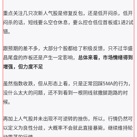
重点关注几只次新人气股是修复反包，还是低开闷杀，低开
闷杀的话，短线要么空仓休息，要么控仓低位首板或1进2试
错。
跟预期的差不多，大部分个股都给了积极反馈，只不过华盛
昌尾盘的炸板还是产生一定影响，
总体来看，市场情绪得到
增强，但力度不足
虽然指数收跌，但从形态上看，只是正常回踩5MA的行为，
没什么太大的问题，还不到看到一根阴线就撒腿跑路的时
候。
再加上人气股并未出现不可逆转的挫伤，所以，行情仍然可
以定义为良性分歧，大概率不会就此直接暴毙，继续维持轮