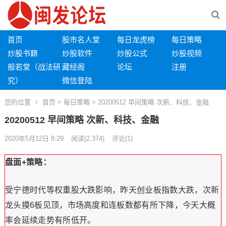
首页
股市名人堂
每日龙虎榜
每日策略
炒股书籍
炒股软件
炒股公式
炒股视频
般若堂（战法研
藏经阁
论坛
注册
究）
微信登陆
您的位置
首页
>
每日策略
> 20200512 早间策略 次新、科技、金融
20200512 早间策略 次新、科技、金融
2020年5月12日 8:29
阅读
(2,374)
评论(1)
盘面+策略：
受宁德时代等权重股大跌影响，昨天创业板指数大跌，次新
龙头摸6板见顶，市场高度和连板数都有所下降，今天大概
率会延续走势有所低开。