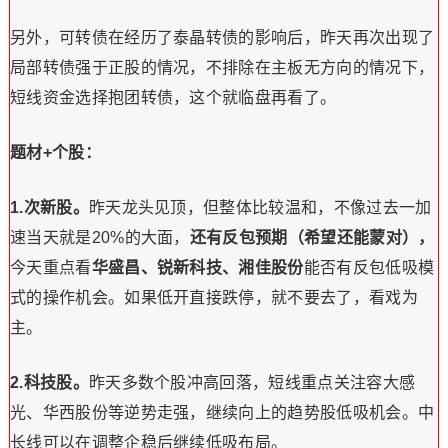
另外，可转债在经历了泰晶转债的影响后，昨天再次出现了
局部转债强于正股的情况，不排除在主板无方向的情况下，
短线资金选择抱团转债，这个就临盘再看了。
题材+个股：
1.次新股。
昨天龙头见顶，但整体比较温和，不像过去一加
速当天就是20%的大面，
还有反包预期（希望还能蒙对），
今天重点看
华盛昌、锐新科技、湘佳股份
能否有反包低吸模
式的操作机会。如果低开直接跌停，就不要去了，看戏为
主。
2.科技股。
昨天多数个股冲高回落，短线重点关注容大感
光、华西股份等逆势走强，继续向上的趋势股低吸机会。中
长线可以在调整企稳后继续低吸布局。