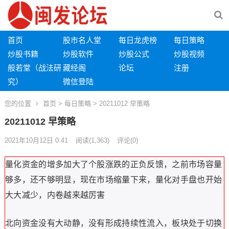
首页
股市名人堂
每日龙虎榜
每日策略
炒股书籍
炒股软件
炒股公式
炒股视频
般若堂（战法研
藏经阁
论坛
注册
究）
微信登陆
您的位置
首页
>
每日策略
> 20211012 早策略
20211012 早策略
2021年10月12日 0:41
阅读
(1,363)
评论(0)
量化资金的增多加大了个股涨跌的正负反馈，之前市场容量
够多，还不够明显，现在市场缩量下来，量化对手盘也开始
大大减少，内卷越来越厉害
北向资金没有大动静，没有形成持续性流入，板块处于切换