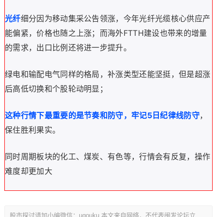
光纤
细分因为移动集采公告领涨，今年光纤光缆核心供应产
FTTH
能偏紧，价格也随之上涨；而海外
建设也带来的增量
的需求，出口比例还将进一步提升。
绿电和输配电气同样的格局，补涨类型还能坚挺，但是超涨
后高低切换和个股轮动明显；
5
这种行情下最重要的是节奏和防守，牢记
日纪律线防守
，
保住胜利果实。
同时周期板块的化工、煤炭、有色等，行情会有反复，操作
难度却更加大
股市探讨请加小编微信：ugouku 本文来自网络，不代表闽发论坛立