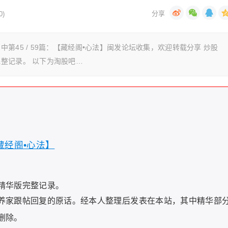
0)
45 / 59篇：【藏经阁•心法】闽发论坛收集，欢迎转载分享 炒股
整记录。 以下为淘股吧…
【藏经阁•心法】
精华版完整记录。
养家跟帖回复的原话。经本人整理后发表在本站，其中精华部
删除。