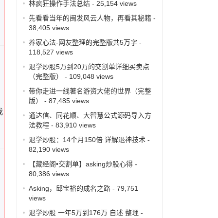
林疯狂操作手法总结
- 25,154 views
先看看当年的闽发风云人物，再看其秘籍
-
38,405 views
养家心法-网友整理的完整版共5万字
-
118,527 views
退学炒股5万到20万的交割单详细买卖点
（完整版）
- 109,048 views
带你走进一线著名游资大佬的世界（完整
版）
- 87,485 views
我
通达信、同花顺、大智慧公式源码导入方
法教程
- 83,910 views
退学炒股：14个月150倍 详解退神技术
-
82,190 views
【藏经阁•交割单】asking炒股心得
-
80,386 views
Asking，邱宝裕的成名之路
- 79,751
views
退学炒股 一年5万到176万 自述 整理
-