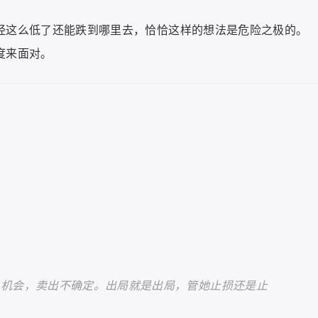
已经这么低了还能跌到哪里去，恰恰这样的想法是危险之极的。
度来面对。
入机会，卖出不确定。出局就是出局，管她止损还是止