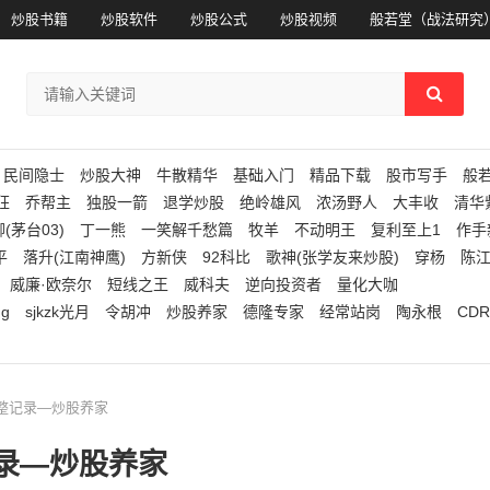
炒股书籍
炒股软件
炒股公式
炒股视频
般若堂（战法研究
民间隐士
炒股大神
牛散精华
基础入门
精品下载
股市写手
般
狂
乔帮主
独股一箭
退学炒股
绝岭雄风
浓汤野人
大丰收
清华
(茅台03)
丁一熊
一笑解千愁篇
牧羊
不动明王
复利至上1
作手
平
落升(江南神鹰)
方新侠
92科比
歌神(张学友来炒股)
穿杨
陈
威廉·欧奈尔
短线之王
威科夫
逆向投资者
量化大咖
ng
sjkzk光月
令胡冲
炒股养家
德隆专家
经常站岗
陶永根
CDR
完整记录—炒股养家
录—炒股养家