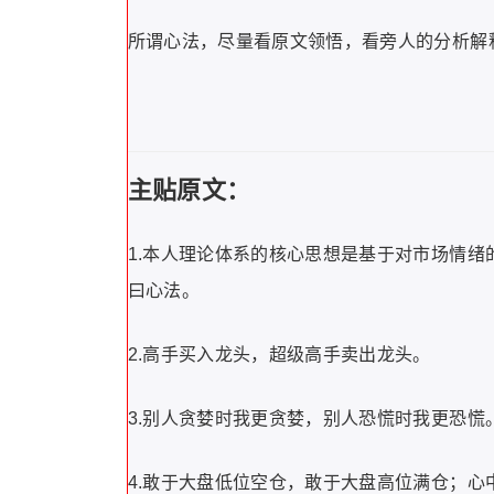
所谓心法，尽量看原文领悟，看旁人的分析解
主贴原文：
1.本人理论体系的核心思想是基于对市场情
曰心法。
2.高手买入龙头，超级高手卖出龙头。
3.别人贪婪时我更贪婪，别人恐慌时我更恐慌
4.敢于大盘低位空仓，敢于大盘高位满仓；心