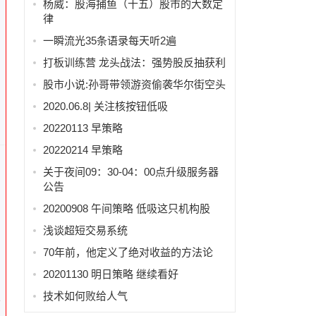
杨威：股海捕鱼（十五）股市的大数定
律
一瞬流光35条语录每天听2遍
打板训练营 龙头战法：强势股反抽获利
股市小说:孙哥带领游资偷袭华尔街空头
2020.06.8| 关注核按钮低吸
20220113 早策略
20220214 早策略
关于夜间09：30-04：00点升级服务器
公告
20200908 午间策略 低吸这只机构股
浅谈超短交易系统
70年前，他定义了绝对收益的方法论
20201130 明日策略 继续看好
技术如何败给人气
学