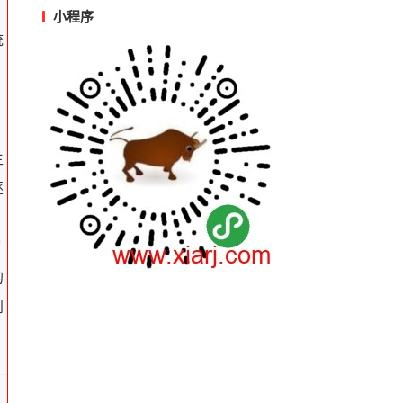
小程序
统
，
生
逐
面
的
到