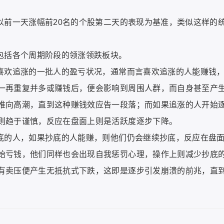
以前一天涨幅前20名的个股第二天的表现为基准，类似这样的
，包括各个周期阶段的领涨领跌板块。
上喜欢追涨的一批人的盈亏状况，通常而言喜欢追涨的人能赚钱
一再重复并多或赚钱后，便会影响到周围人群，而自身甚至产
推向高潮，直到这种赚钱效应告一段落；而如果追涨的人开始
则趋于谨慎，反应在盘面上则是活跃度逐步下降。
抄底的人，如果抄底的人能赚，则他们仍会继续抄底，反应在盘
始亏钱，他们同样也会出现自我惩罚心理，操作上则减少抄底
有卖压便产生无抵抗式下跌，这即是逐步引发崩溃的前兆，直