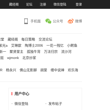
）
藏经阁
论坛
注册
微信登陆
登录
手机版
公众号
微博
若堂
藏经阁
每日策略
交流论坛
紫光a
艾琳歆
陶博士2006
一花一残忆
小鳄鱼
新一
聚贤堂主
孤独牛背
万法归宗
流沙河
江挺
wjmonk
北京炒家
R
杨永兴
佛山无影脚
胡斐
缠中说禅
欢乐海
用户中心
微信登陆
发布帖子