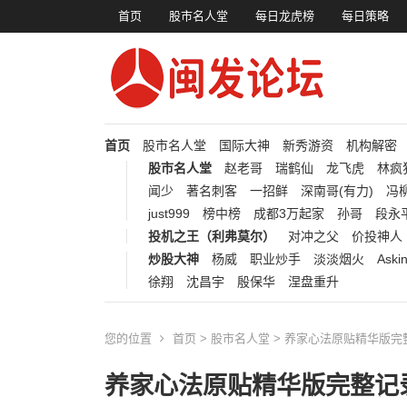
首页
股市名人堂
每日龙虎榜
每日策略
首页
股市名人堂
国际大神
新秀游资
机构解密
股市名人堂
赵老哥
瑞鹤仙
龙飞虎
林疯
闻少
著名刺客
一招鲜
深南哥(有力)
冯柳
just999
榜中榜
成都3万起家
孙哥
段永
投机之王（利弗莫尔）
对冲之父
价投神人
炒股大神
杨威
职业炒手
淡淡烟火
Aski
徐翔
沈昌宇
殷保华
涅盘重升
您的位置
首页
>
股市名人堂
> 养家心法原贴精华版
养家心法原贴精华版完整记