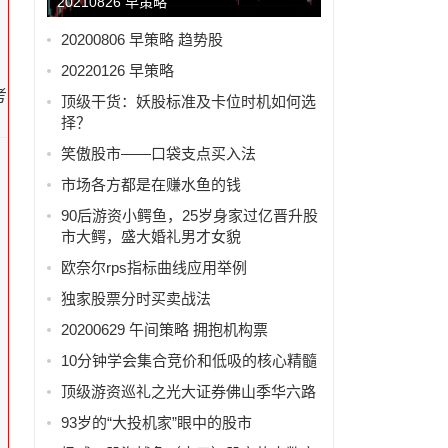
20210826 早策略
20200806 早策略 趋势股
20220126 早策略
考
顶级干货：妖股标准及卡位时机如何选
择？
笑傲股市——口袋支点买入法
市场各方都是在赚水鱼的钱
90后游资小鳄鱼，25岁身家过亿晋升股
名
市大鳄，盛大婚礼男才女貌
欧奈尔rps指标曲线应用举例
独家股票分时买卖战法
20200629 午间策略 拥抱机构票
10分钟学会集合竞价和低吸的核心精髓
顶级游资巡礼之光大证券佛山季华六路
93岁的“大投机家”眼中的股市