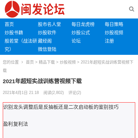
首页
股市名人堂
每日龙虎榜
每日策略
炒股书籍
炒股软件
炒股公式
炒股视频
般若堂（战法研
藏经阁
论坛
注册
究）
微信登陆
您的位置
首页
>
精品下载
>
炒股视频
> 2021年超短实战训练营视频下
载
2021年超短实战训练营视频下载
2021年4月1日 21:18
阅读
(2,802)
评论(2)
识别龙头调整后是反抽板还是二次启动板的鉴别技巧
盈利复利法