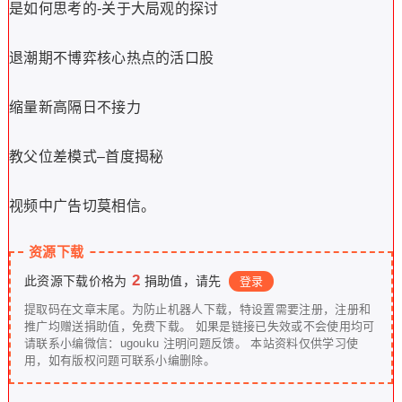
是如何思考的-关于大局观的探讨
退潮期不博弈核心热点的活口股
缩量新高隔日不接力
教父位差模式–首度揭秘
视频中广告切莫相信。
资源下载
2
此资源下载价格为
捐助值，请先
登录
提取码在文章末尾。为防止机器人下载，特设置需要注册，注册和
推广均赠送捐助值，免费下载。 如果是链接已失效或不会使用均可
请联系小编微信：ugouku 注明问题反馈。 本站资料仅供学习使
用，如有版权问题可联系小编删除。