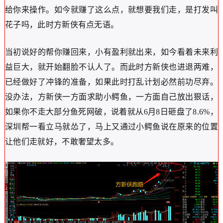
给你来操作。如今就赚了这么点，就想要我们走，是打发叫
花子吗，此时方新侠有点无语。
当初说好的帮你赚回来，小有盈利就出来，如今看着未来利
益巨大，就开始翻脸不认人了。而此时方新侠也进退两难，
已经做好了冲锋的准备，如果此时打乱计划必然前功尽弃。
没办法，方新侠一方面求助小鳄鱼，一方面自己放出狠话，
如果你不走大部分鱼死网破，说着就从6月8日砸盘了8.6%，
深圳帮一看立马就怂了，马上又通过小鳄鱼说在原来的位置
让他们走就好，不敢奢望太多。