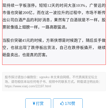
现持续一字板涨停。短短12天的时间大涨103%，广誉远的
市值也突破200亿，而在这一波拉升的过程中，市场不断传
出公司白酒产品的利好消息，果然有了白酒就是不一样，股
票就像插上翅膀一样，一路高歌猛进。
当股价突破45元的时候，方新侠想是时候跑了，随后反手做
空，也就出现了跌停板出货法，自己在跌停板撬开， 继续
砸盘卖出，也是真的厉害。
股市探讨请加小编微信：ugouku 本文来自网络，不代表闽发论坛立
场，请勿相信本站任何电子书、视频中的联系方式。转载请注明出处：
https://www.xiarj.com/22197.html
打赏
170
赞