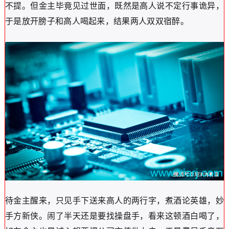
不提。但金主毕竟见过世面，既然是高人说不定行事诡异，
于是放开膀子和高人喝起来，结果两人双双宿醉。
待金主醒来，只见手下送来高人的两行字，煮酒论英雄，妙
手方新侠。闹了半天还是要找操盘手，看来这顿酒白喝了，