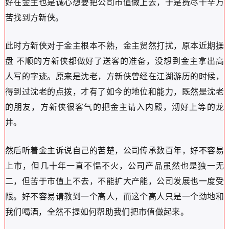
好在金主也是诚心想要把公司市值做上去，于是费尽千辛万
苦找到方新侠。
此时方新侠对于金主根本不熟，金主贸然打扰，原本近期操
盘 不顺的方新侠都做好了送客的准备，没想到金主拿出高
人写的字迹。原来是沈老，方新侠曾经在江湖游历的时候，
得到过沈老的点拨，才有了如今的地位和能力，既然是沈老
的朋友，方新侠很客气的把金主请入内殿，沏好上等的龙
井。
然后听着金主诉说自己的苦楚，公司传承数百年，好不容易
上市，但几十年一直不愠不火，公司产品虽然也是独一无
二，但苦于市值上不去，不能扩大产能，公司发展也一度受
限。好不容易请教到一个高人，而这个高人只是一个劲地和
我们喝酒，全然不提如何帮助我们把市值做起来。