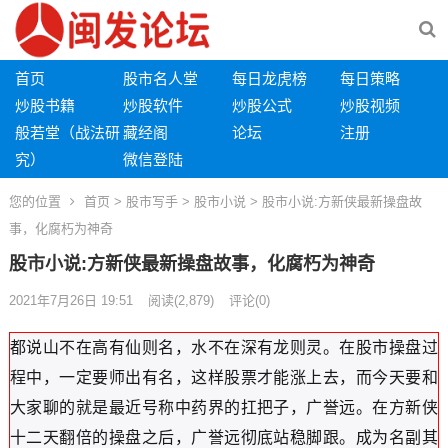
首页
股市名人堂
每日龙虎榜
每日策略
炒股书籍
炒股软件
炒股公式
炒股视频
般若堂（战法研
藏经阁
论坛
注册
究）
微信登陆
您的位置
首页
>
股市写手
>
股市小说
> 股市小说:方新侠最新操盘故
事，化腐朽为神奇
股市小说:方新侠最新操盘故事，化腐朽为神奇
2021年7月26日 19:51
阅读
(2,879)
评论(0)
都说山不在高有仙则名，水不在深有龙则灵。在股市操盘过
程中，一定要师出有名，这样股票才能涨上去，而今天要和
大家聊的就是最近号称中药界的扛把子，广誉远。在方新侠
十二天翻倍的操盘之后，广誉远彻底站稳脚跟。成为名副其