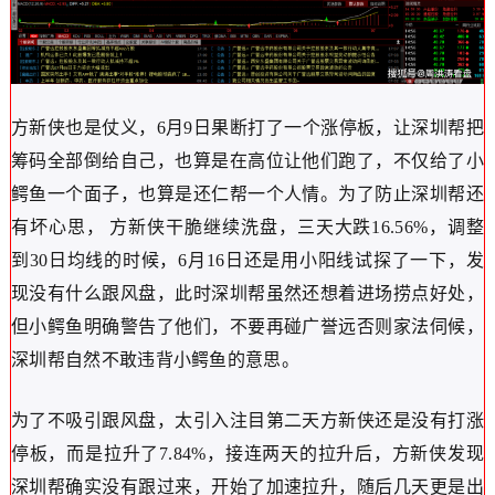
方新侠也是仗义，6月9日果断打了一个涨停板，让深圳帮把
筹码全部倒给自己，也算是在高位让他们跑了，不仅给了小
鳄鱼一个面子，也算是还仁帮一个人情。为了防止深圳帮还
有坏心思， 方新侠干脆继续洗盘，三天大跌16.56%，调整
到30日均线的时候，6月16日还是用小阳线试探了一下，发
现没有什么跟风盘，此时深圳帮虽然还想着进场捞点好处，
但小鳄鱼明确警告了他们，不要再碰广誉远否则家法伺候，
深圳帮自然不敢违背小鳄鱼的意思。
为了不吸引跟风盘，太引入注目第二天方新侠还是没有打涨
停板，而是拉升了7.84%，接连两天的拉升后，方新侠发现
深圳帮确实没有跟过来，开始了加速拉升，随后几天更是出