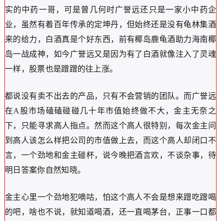
实的中药一哥，可是曾几何时广誉远还只是一家小中药企
业，虽然有着百年传承的定坤丹，但始终还是没有龟林集酒
来的给力，白酒真是个好东西，前有椰岛鹿龟酒助力海南椰
岛一战成神，如今广誉远又是因为有了白酒就像注入了灵魂
一样，股票也是蹭蹭的往上涨。
都说没有卖不出去的产品，只有不会营销的团队。而广誉远
在A股市场磕磕碰碰几十年市值始终做不大，金主无奈之
下，只能寻求高人指点。然而这个高人很特别，每次金主问
到高人该怎么样把公司的市值做上去，而这个高人却闭口不
言，一个劲地和金主碰杯，说今晚把酒言欢，不谈杂事，待
明日答案你自然知晓。
金主心里一个劲地犯嘀咕，怕这个高人不会是想来蹭吃蹭喝
的吧，啥也不说，就知道喝酒，还一直喝茅台，正事一口都