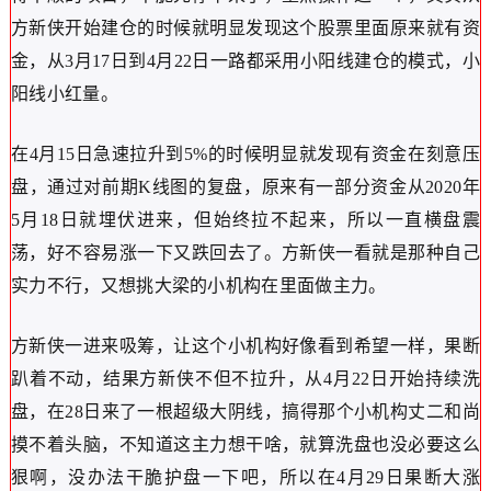
方新侠开始建仓的时候就明显发现这个股票里面原来就有资
金，从3月17日到4月22日一路都采用小阳线建仓的模式，小
阳线小红量。
在4月15日急速拉升到5%的时候明显就发现有资金在刻意压
盘，通过对前期K线图的复盘，原来有一部分资金从2020年
5月18日就埋伏进来，但始终拉不起来，所以一直横盘震
荡，好不容易涨一下又跌回去了。方新侠一看就是那种自己
实力不行，又想挑大梁的小机构在里面做主力。
方新侠一进来吸筹，让这个小机构好像看到希望一样，果断
趴着不动，结果方新侠不但不拉升，从4月22日开始持续洗
盘，在28日来了一根超级大阴线，搞得那个小机构丈二和尚
摸不着头脑，不知道这主力想干啥，就算洗盘也没必要这么
狠啊，没办法干脆护盘一下吧，所以在4月29日果断大涨