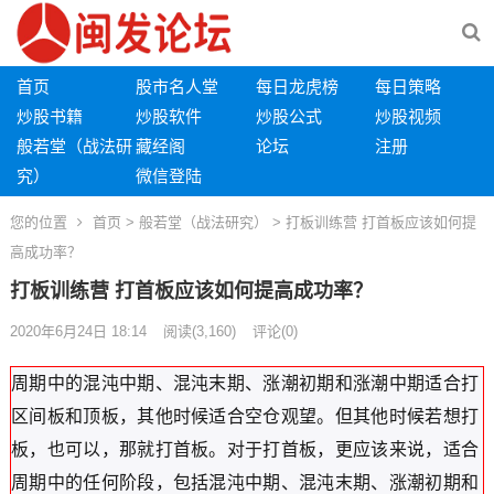
首页
股市名人堂
每日龙虎榜
每日策略
炒股书籍
炒股软件
炒股公式
炒股视频
般若堂（战法研
藏经阁
论坛
注册
究）
微信登陆
您的位置
首页
>
般若堂（战法研究）
> 打板训练营 打首板应该如何提
高成功率？
打板训练营 打首板应该如何提高成功率？
2020年6月24日 18:14
阅读
(3,160)
评论(0)
周期中的混沌中期、混沌末期、涨潮初期和涨潮中期适合打
区间板和顶板，其他时候适合空仓观望。但其他时候若想打
板，也可以，那就打首板。对于打首板，更应该来说，适合
周期中的任何阶段，包括混沌中期、混沌末期、涨潮初期和