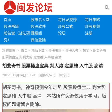
首页
股市名人堂
每日龙虎榜
每日策略
炒股书籍
炒股软件
炒股公式
炒股视频
般若堂（战法研
藏经阁
论坛
注册
究）
微信登陆
您的位置
首页
>
精品下载
>
炒股书籍
>
炒股大神
>
胡斐
> 胡斐奇书
股票操盘宝典 判大势 定思维 入牛股 高清
胡斐奇书 股票操盘宝典 判大势 定思维 入牛股 高清
2019年11月14日 10:23
阅读
(5,575)
评论(0)
胡斐奇书，神奇预测今年走势 股票操盘宝典 判大势
定思维 入牛股 高清
本站所有资源仅用于学习，版
权问题请留言删除。