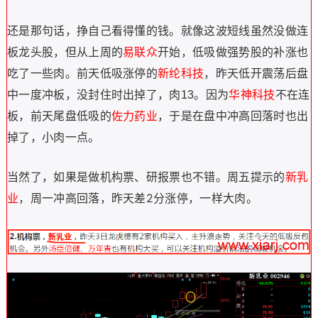
还是那句话，挣自己看得懂的钱。就像这波短线虽然没做连
板龙头股，但
从
上周的
易联众
开始
，
低吸做强势股的补涨也
吃了一些肉。前天低吸涨停的
新纶科技
，昨天低开震荡后盘
中一度冲板，没封住时出掉了，肉13。因为
华神科技
不在连
板，前天尾盘低吸的
佐力药业
，于是在盘中冲高回落时也出
掉了，小肉一点。
当然了，如果是做机构票、研报票也不错。周五提示的
新乳
业
，周一冲高回落，昨天差2分涨停，一样大肉。