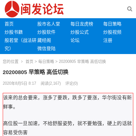
首页
股市名人堂
每日龙虎榜
每日策略
炒股书籍
炒股软件
炒股公式
炒股视频
般若堂（战法研
藏经阁
论坛
注册
究）
微信登陆
您的位置
首页
>
每日策略
> 20200805 早策略 高低切换
20200805 早策略 高低切换
2020年8月5日 8:17
阅读
(2,167)
评论(0)
该来的总会要来，涨多了要跌，跌多了要涨，华尔街没有新
鲜事。
高位股一旦加速，不给舒服姿势，就不要勉强，硬上的话就
容易受
伤害