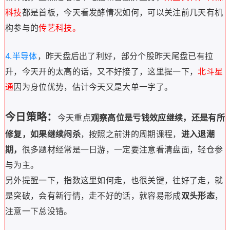
科技
都是首板，今天看发酵情况如何，可以关注前几天有机
构参与的
传艺科技。
4.半导体
，昨天盘后出了利好，部分个股昨天尾盘已有拉
升，今天开的太高的话，又不好接了，这里提一下，
北斗星
通
因为身位优势，估计今天又是大单一字了。
今日策略：
今天重点
观察高位是亏钱效应继续，还是有所
修复，如果继续闷杀
，按照之前讲的周期课程，
进入退潮
期，
很多题材经常是一日游，一定要注意看清盘面，轻仓参
与为主。
另外提醒一下，指数这里如何走，也很关键，往好了走，就
是突破，会有新行情，走不好的话，就容易形成
双头形态
，
注意一下总没错。