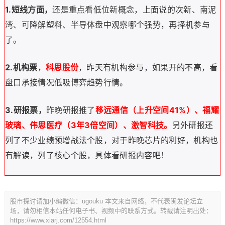
1.
短线方面，
还是重点看低位新概念，上面说的次新、南泥
湾、可降解塑料、半导体盘中观察哪个强势，再择机参与
了。
2.机构票
，
科思股份
，昨天有机构参与，如果开的不高，看
盘口承接情况低吸博弈趋势行情。
3.研报票，
昨晚研报推了
移远通信（上升空间41%）、福耀
玻璃、伟思医疗（3年3倍空间）、激智科技。
另外研报还
列了不少业绩预增战法个股，对于昨晚芯片的利好，机构也
有解读，列了核心个股，具体看研报内容吧！
股市探讨请加小编微信：ugouku 本文来自网络，不代表闽发论坛立
场，请勿相信本站任何电子书、视频中的联系方式。转载请注明出处：
https://www.xiarj.com/12554.html