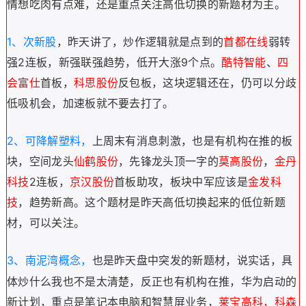
情想吃肉有点难，还是重点关注高低切换的新题材为主。
1、次新股
，昨天讲了，炒作逻辑就是点到的
首都在线
弱转
强2连板，新强联强趋势，低开大涨9个点。
酷特智能
、
四
会富仕
首板，
科思股份
反包板，这块逻辑还在，仍可以分歧
低吸机会，加速板就不要去打了。
2、可降解塑料，
上周末有消息刺激，也是有机构在推的板
块，空间龙头
仙鹤股份
，先锋龙头顶一字的
莫高股份
，
金丹
科技
2连板，
京汉股份
首板助攻，板块中军应该是
金发科
技
，趋势新高。这个题材是昨天高低切换起来的低位新题
材，可以关注。
3、南泥湾概念
也是昨天盘中突发的新题材，说实话，具
，
体炒什么我也不是太清楚，反正也有机构在推，华为启动的
新计划，重点是笔记本电脑和智慧屏业务，
莱宝高科，科森