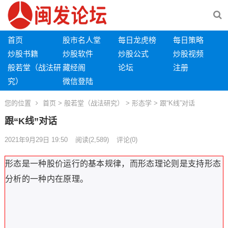
首页
股市名人堂
每日龙虎榜
每日策略
炒股书籍
炒股软件
炒股公式
炒股视频
般若堂（战法研
藏经阁
论坛
注册
究）
微信登陆
您的位置
首页
>
般若堂（战法研究）
>
形态学
> 跟“K线”对话
跟“K线”对话
2021年9月29日 19:50
阅读
(2,589)
评论(0)
形态是一种股价运行的基本规律，而形态理论则是支持形态
分析的一种内在原理。