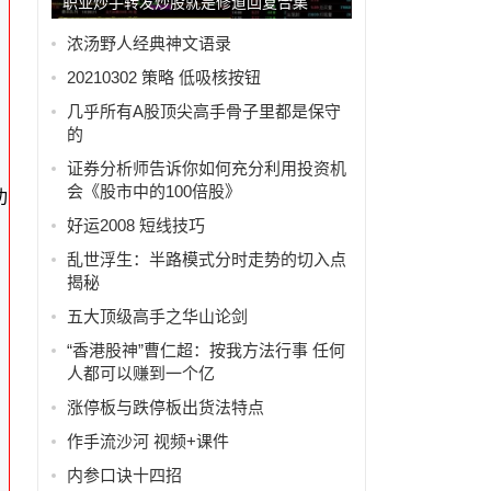
职业炒手转发炒股就是修道回复合集
浓汤野人经典神文语录
20210302 策略 低吸核按钮
几乎所有A股顶尖高手骨子里都是保守
的
证券分析师告诉你如何充分利用投资机
会《股市中的100倍股》
功
好运2008 短线技巧
乱世浮生：半路模式分时走势的切入点
揭秘
五大顶级高手之华山论剑
“香港股神”曹仁超：按我方法行事 任何
人都可以赚到一个亿
涨停板与跌停板出货法特点
作手流沙河 视频+课件
内参口诀十四招