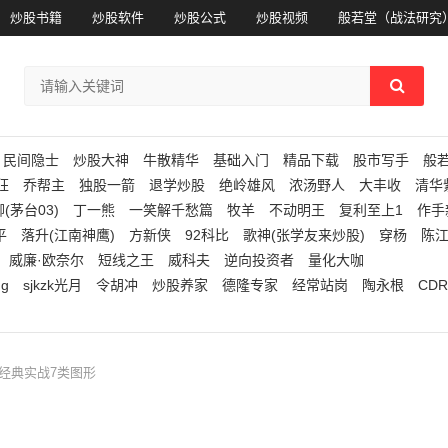
炒股书籍
炒股软件
炒股公式
炒股视频
般若堂（战法研究
民间隐士
炒股大神
牛散精华
基础入门
精品下载
股市写手
般
狂
乔帮主
独股一箭
退学炒股
绝岭雄风
浓汤野人
大丰收
清华
(茅台03)
丁一熊
一笑解千愁篇
牧羊
不动明王
复利至上1
作手
平
落升(江南神鹰)
方新侠
92科比
歌神(张学友来炒股)
穿杨
陈
威廉·欧奈尔
短线之王
威科夫
逆向投资者
量化大咖
ng
sjkzk光月
令胡冲
炒股养家
德隆专家
经常站岗
陶永根
CDR
路经典实战7类图形