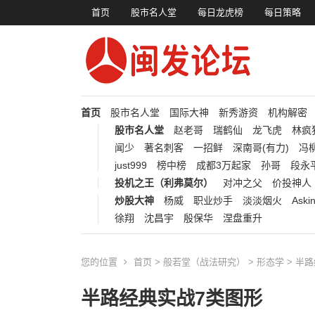
首页
股市名人堂
每日龙虎榜
每日策略
首页
股市名人堂
国际大神
新秀游资
机构解密
股市名人堂
赵老哥
瑞鹤仙
龙飞虎
林疯
闻少
著名刺客
一招鲜
深南哥(有力)
冯柳
just999
榜中榜
成都3万起家
孙哥
段永
投机之王（利弗莫尔）
对冲之父
价投神人
炒股大神
杨威
职业炒手
淡淡烟火
Aski
徐翔
沈昌宇
殷保华
涅盘重升
您的位置
首页
>
般若堂（战法研究）
>
形态学
> 半
半路经典实战7类图形