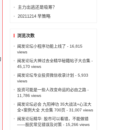
主力出逃还是吸筹？
20211214 早策略
浏览次数
闽发论坛小程序功能上线了
- 16,815
views
的
闽发论坛大神过去全精华秘籍帖子大合集
-
45,170 views
。
闽发论坛专业投资微信收录计划
- 5,933
views
投资可能是一些人改变命运的必由之路
-
11,786 views
闽发论坛必会 九阳神功 35大战法+心法大
全+案例大全 大合集 700页
- 31,007 views
闽发论坛精华: 股市可以看错，不能做错
——股民常见错误及对策
- 15,266 views