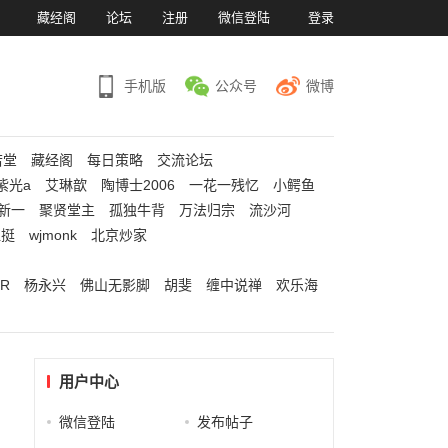
）
藏经阁
论坛
注册
微信登陆
登录
手机版
公众号
微博
若堂
藏经阁
每日策略
交流论坛
紫光a
艾琳歆
陶博士2006
一花一残忆
小鳄鱼
新一
聚贤堂主
孤独牛背
万法归宗
流沙河
江挺
wjmonk
北京炒家
R
杨永兴
佛山无影脚
胡斐
缠中说禅
欢乐海
用户中心
微信登陆
发布帖子