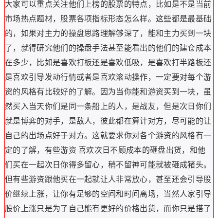
大家可以重点关注他们上榜的股票的特点，比如是不是当前
市场热点题材，股票各项指标形态怎么样。这些都是最基础
的，如果对主力的操盘思路理解够深了，能和主力买到一块
了，就得研究他们的操盘手法甚至能看出的他们的建仓成本
在多少，比如是喜欢打板还是喜欢低吸，是喜欢打半路板还
是喜欢引导发动行情或者是喜欢滚动操作，一定要对每个游
资的风格有比较好的了解。因为当你能和游资买到一块，虽
然买入当天你们是同一条船上的人，是战友，但是次日你们
就是博弈的对手，是敌人，彼此都在算计对方，尽可能的让
自己的出场点好于对方。这就要求你对各个游资的风格有一
定的了解，有些游资 喜欢次日不顾成本的砸盘出货，和他
们买在一起次日你得多留心，稍不留神可能就被砸成猪头。
但有些游资跟他买在一起就让人非常放心，甚至还会引导股
价继续上涨，让你有足够的空间和时间离场，当然人家引导
股价上涨只是为了自己能有更好的价格出货，而你只是搭了