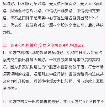
多越好。比如银河绍兴路、光大杭州庆春路、光大奉化南山
路、财通温岭东辉北路、中信杭州延安路、中信杭州定安
路、华泰益田路荣超商务中心等这些著名游资出现3个以
上，代表着一线游资对这个题材个股的高度认可，后市持续
力强。
二、游资和机构博弈(交易席位为游资机构混杂)
1、买方中机构出现的数量越多越好，机构当日买入金额占
总成交金额比例越大越好。一次性锁定筹码集中度越高越
好。因为多家机构进驻的个股基本面都比较不错，符合市场
调研评判的标准，通常引发中级行情！当游资和机构达成共
识合力推升股价，短线往往爆发力比较强，后市继续上涨概
率也很大。
2、买方中的买一席位是机构最好，并且卖方的5个席位中不