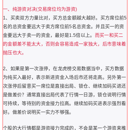
一、纯游资对决(交易席位均为游资)
1、买卖双方力量比对，买方总金额越大越好。买方席位前5
名的总资金要远大于卖方席位前5名总资金。并且买一的资
金要远大于卖一的资金，最好是1.5倍以上。
而买一和买二
的金额差不能太大，否则会容易造成一家独大，后市意味着
抛压也大。
2、如果是第一次涨停，在龙虎榜交易数据当中，买方数据
为纯买入最好，表示新进资金入场后市还将走高。另外第一
次涨停后留意买一席位是直接出局、锁仓、继续加码买进还
是做差价？通常直接出局代表了行情一日游，锁仓说明行情
可持续，等待别的资金接力拉高。继续加码买进表示强烈看
好。做差价说明买一实力不够强。
个股的大行情都是游资接力完成的，不会是某一个游资来推