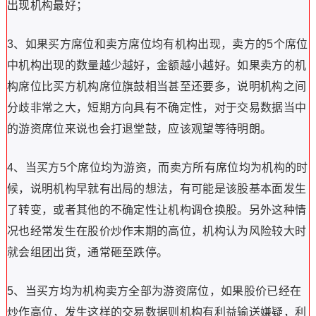
出现机构最好；
3、如果买方席位和卖方席位均有机构出现，卖方的5个席位
中机构出现的数量越少越好，金额越小越好。如果卖方的机
构席位比买方机构席位旗鼓相当甚至还要多，说明机构之间
分歧非常之大，短期方向具有不确定性，对于交易数据当中
的游资席位来说也会打退堂鼓，应该观望等待明朗。
4、当买方5个席位均为游资，而卖方所有席位均为机构的时
候，说明机构早就有出局的想法，有可能是该股基本面发生
了转变，或者其他的不确定性让机构调仓换股。另外这种情
况也经常发生在股价炒作末期的高位，机构认为风险较大时
就会组团出货，通常砸至跌停。
5、当买方均为机构卖方全部为游资席位，如果股价已经在
炒作高位，发生这样的交易数据则机构有利益输送嫌疑，利