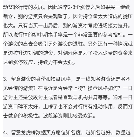
动整轮行情的发展。因此通常2-3个涨停之后如果买一继续
锁仓，别的游资只会是观望了，因为持仓量太大造成的抛压
也大。只有当买一出局后，别的游资才考虑进场接力拉升。
所以说行情的初中期换手率是一个非常重要的参考指标。一
个游资的离去会吸引另外游资的进驻。另外还有一种情况就
是边拉升边对倒的游资，对倒涨停是为了投入少量的资金来
达到涨停效应，持续力不会太强。
3、留意游资的身份和操盘风格，是一线知名游资还是名不
见经传的游资？在最近是否经常上榜？操盘风格如何？一日
游为主还是波段为主或者是喜欢与机构共舞等等。通常一日
游资口碑不太好，上榜了也不会对行情有推动作用，反而打
击做多的积极性。波段游资则比较受欢迎。
4、留意龙虎榜数据买方席位知名度，越知名越好，数量越