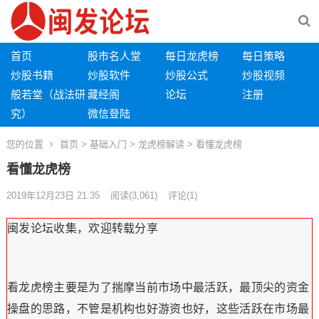
首页
股市名人堂
每日龙虎榜
每日策略
炒股书籍
炒股软件
炒股公式
炒股视频
般若堂（战法研
藏经阁
论坛
注册
究）
微信登陆
您的位置
首页
>
基础入门
>
龙虎榜解读
> 看懂龙虎榜
看懂龙虎榜
2019年12月23日 21:35
阅读
(3,061)
评论(1)
闽发论坛收集，欢迎转载分享
看龙虎榜主要是为了揣摩当前市场中最活跃，最顶尖的资金
操盘的思路，不管是机构也好游资也好，这些活跃在市场最