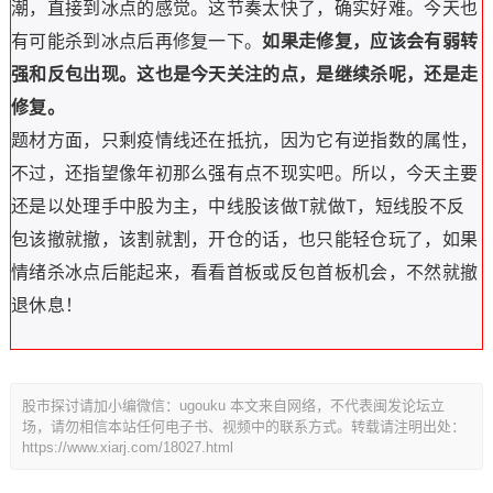
潮，直接到冰点的感觉。这节奏太快了，确实好难。
今天也
有可能杀到冰点后再修复一下。
如果走修复，应该会有弱转
强和反包出现。这也是今天关注的点，是继续杀呢，还是走
修复。
题材方面，只剩
疫情线还在抵抗，因为它有逆指数的属性，
不过，还指望像年初那么强有点不现实吧。
所以，今天主要
还是以处理手中股为主，中线股该做T就做T，短线股不反
包该撤就撤，
该割就割，开仓的话，也只能轻仓玩了，如果
情绪杀冰点后能起来，看看首板或反包首板机会，不然就
撤
退休息！
股市探讨请加小编微信：ugouku 本文来自网络，不代表闽发论坛立
场，请勿相信本站任何电子书、视频中的联系方式。转载请注明出处：
https://www.xiarj.com/18027.html