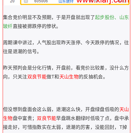
集合竞价明显不及预期，于是开盘就出现了
起步股份、山东
玻纤
直接被摁跌停的惨状。
周期课中讲过，人气股出现昨天涨停、今天跌停的情况，往
往是退潮的信号。
昨天预判会是分化行情，
开盘前，看竞价比较差，
没什么方
向，只关注
双良节能
做T和
天山生物
的反抽机会。
但没想到盘面会这么弱，退潮这么快，开盘绿盘低吸的
天山
生物
盘中富贵；
双良节能
早盘跳水翻绿时低吸了点，盘中承
接走好，可惜指数实在太弱，退潮的厉害，没能回封，T掉