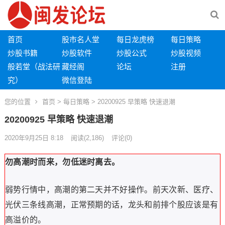
首页
股市名人堂
每日龙虎榜
每日策略
炒股书籍
炒股软件
炒股公式
炒股视频
般若堂（战法研
藏经阁
论坛
注册
究）
微信登陆
您的位置
首页
>
每日策略
> 20200925 早策略 快速退潮
20200925 早策略 快速退潮
2020年9月25日 8:18
阅读
(2,186)
评论(0)
勿高潮时而来，勿低迷时离去。
弱势行情中，高潮的第二天并不好操作。
前天
次新、
医疗、
光伏三条线高潮，正常预期的话，龙头和前排个股应该是有
高溢价的。