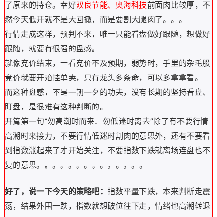
了原来的持仓。
幸好
双良节能、奥海科技
前面肉比较厚，不
然今天低开就不是大回撤，而是要割大腿肉了。。。
行情走成这样，预判不来，唯一只能看盘做好跟随，想做好
跟随，就要有很强的盘感。
就像竞价结束，一看竞价不及预期，弱势时，手里的杂毛股
竞价就要开始挂单卖，只有龙头多条命，可以多拿拿看。
而这种盘感，不是一朝一夕的功夫，没有长期的坚持看盘、
盯盘，是很难有这种判断的。
开篇第一句“
勿高潮时而
来
、勿低迷时离去”除了有不要行情
高潮时来接力，不要行情低迷时割肉的意思外，还有不要看
到指数涨起来了才开始关注，不要指数下跌就离场连盘也不
复的意思。
。
。
。
。
。
。
。
。
。
。
。
。
。
好了，说一下今天的策略吧：
指数平量下跌，本来判断走震
荡，结果外围一跌，指数就想破位往下走，情绪也高潮转退