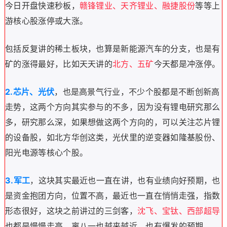
今日开盘快速秒板，
赣锋锂业、天齐锂业、融捷股份
等等上
游核心股涨停或大涨。
包括反复讲的稀土板块，也算是新能源汽车的分支，也是有
矿的涨得最好，比如天天讲的
北方、五矿
今天都是冲涨停。
2.芯片、光伏
，也是高景气行业，不少个股都是不断创新高
走势，这两个方向其实参与的不多，因为没有锂电研究那么
多，研究那么深，如果想做这两个方向的，可以关注芯片锂
的设备股，如北方华创这类，光伏里的逆变器如隆基股份、
阳光电源等核心个股。
3.军工
，这块其实最近也一直在讲，也有业绩向好预期，也
是资金抱团方向，位置不高，最近也一直在悄悄走强，指数
形态很好，这块之前讲过的三剑客，
沈飞、宝钛、西部超导
也都是慢慢走高，离八一也越来越近，也有爆发的预期。