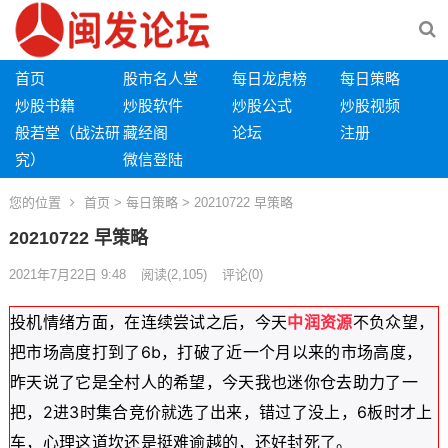
首页
股市名人堂
每日龙虎榜
每日策略
炒股书籍
炒股软件
炒股公式
炒股视频
般若堂（战法研
藏经阁
论坛
注册
究）
微信登陆
您的位置
首页
>
每日策略
> 20210722 早策略
20210722 早策略
2021年7月22日 9:48
阅读
(2,105)
评论(0)
投机情绪方面，在连续尝试之后，今天
中润资源
不负众望，
把市场高度打到了6b，打破了近一个月以来的市场高度，
昨天说了它是全村人的希望，今天我也迷你仓去助力了一
把，2进3时集合竞价就选了出来，错过了没上，6板时才上
车，心理这道坎还是挺难逾越的，还好封死了。