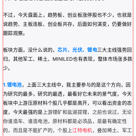
不过，今天盘面上，趋势板、创业板涨停股也不少，也就是
说趋势、主板连板、创业板共存，后面如何演变，仍要做好
跟踪观察。
板块方面，没什么说的，
芯片、光伏、锂电
三大主线强势回
归，其他军工、稀土、MINILED也有表现，整体市场涨多跌
少。
1.锂电池
，上面三大主线中，我主要参与的是这个方向，因
为研究的最多，研究的最透，最看好它未来的景气度，今天
板块中上游压原材料个股几乎都是高开，可
以看出资金的态
度，今天最强的是
上游锂矿和盐湖提锂，之前也说过，无论
你谁造车、谁造电池，原材料都是必须品，是最有确定性
的，而且是不能扩产的，个股上
江特电机
，叠加稀土、军工