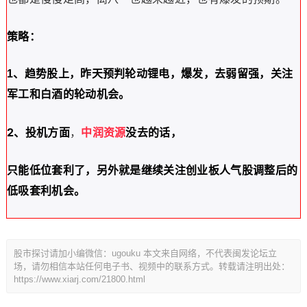
策略：
1、趋势股上
，昨天预判轮动锂电，爆发，去弱留强，关注
军工和白酒的轮动机会。
2、投机方面
，
中润资源
没去的话，
只能低位套利了，
另外就是继续关注创业板人气股调整后的
低吸套利机会
。
股市探讨请加小编微信：ugouku 本文来自网络，不代表闽发论坛立
场，请勿相信本站任何电子书、视频中的联系方式。转载请注明出处：
https://www.xiarj.com/21800.html