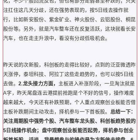
化，不少个股回流反包，但也有部分走弱甚至补跌的，只关
注扛住这几天分歧，还在强势表现的，按5日线去操作就
行，比如新安股份、紫金矿业、神火股份、云铝股份、桐昆
股份等。另外，就是汽车整车还在反复活跃，这块就看长安
汽车，也在走主升浪中，看没有分歧低吸机会。
昨天说的次新股，科创板的走得比较好，点到的泛亚微透昨
天涨停，泰坦科技、阿拉丁这些走趋势的，也可以按5日线
去做。
2.龙头接力方面，
主板进入补涨阶段，一旦淘汰就是
A字，昨天尾盘连云港提前抢跑是个不好的信号，操作难度
越来越大，今天还有补跌预期，个人重点观察创业板能否借
主板补跌期间主动攻击，择机参与一下首板股。
总结一下：
关注周期股中强势个股、汽车整车龙头股、科创板趋势股的
5日线操作机会；盘中观察创业板能否起势，择机参与创业
板首板股。话说，我最想参与的操作是为方新侠去接盘，6