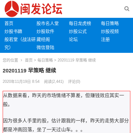
首页
股市名人堂
每日龙虎榜
每日策略
炒股书籍
炒股软件
炒股公式
炒股视频
般若堂（战法研
藏经阁
论坛
注册
究）
微信登陆
您的位置
首页
>
每日策略
> 20201119 早策略 继续
20201119 早策略 继续
2020年11月19日 8:54
阅读
(2,441)
评论(0)
从数据来看，昨天的市场情绪不算差，但赚钱效应其实一
般。
因为很多人手里的股，估计跟我的一样，昨天的走势大部分
都是冲高回落，坐了一天过山车。。。