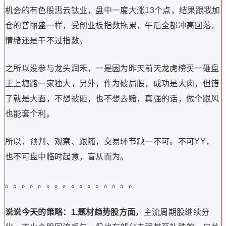
机会的有色股惠云钛业，盘中一度大涨13个点，结果跟我加
仓的普丽盛一样，受创业板指数拖累，午后全都冲高回落，
情绪还是干不过指数。
之所以没参与龙头润禾，一是因为昨天前天龙虎榜买一砸盘
王上塘路一家独大，另外，作为破局股，成功是大肉，但错
了就是大面，不想被砸，也不想去赌，真强的话，做个跟风
也能套个利。
所以，预判、观察、跟随，交易环节缺一不可。不可YY，
也不可盘中临时起意，盲从而为。
。。。。。。。。。。。。。。。。
说说今天的策略：
1.题材趋势股方面
，主流周期股继续分