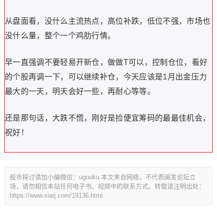
从盘面看，没什么主流热点，高位补跌，低位不强，市场也
没什么量，整个一个鸡肋行情。
早一直强调不要轻易开新仓，做做T可以，控制仓位，看好
的个股再调一下，可以继续补仓，今天应该是1月出金压力
最大的一天，明天会好一些，再耐心等等。
还是那句话，大跌不慌，刚好是捡便宜筹码的最最佳机会，
祝好！
股市探讨请加小编微信：ugouku 本文来自网络，不代表闽发论坛立
场，请勿相信本站任何电子书、视频中的联系方式。转载请注明出处：
https://www.xiarj.com/19136.html