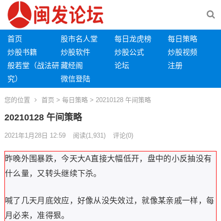
首页
股市名人堂
每日龙虎榜
每日策略
炒股书籍
炒股软件
炒股公式
炒股视频
般若堂（战法研
藏经阁
论坛
注册
究）
微信登陆
您的位置
首页
>
每日策略
> 20210128 午间策略
20210128 午间策略
2021年1月28日 12:59
阅读
(1,931)
评论(0)
昨晚外围暴跌，今天大A直接大幅低开，盘中的小反抽没有
什么量，又转头继续下杀。
喊了几天月底效应，好像从没失效过，就像某亲戚一样，每
月必来，准得狠。