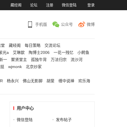
）
藏经阁
论坛
注册
微信登陆
登录
手机版
公众号
微博
若堂
藏经阁
每日策略
交流论坛
紫光a
艾琳歆
陶博士2006
一花一残忆
小鳄鱼
新一
聚贤堂主
孤独牛背
万法归宗
流沙河
江挺
wjmonk
北京炒家
R
杨永兴
佛山无影脚
胡斐
缠中说禅
欢乐海
用户中心
微信登陆
发布帖子