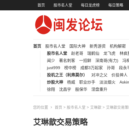
首页
股市名人堂
每日龙虎榜
每日策略
首页
股市名人堂
国际大神
新秀游资
机构解密
股市名人堂
赵老哥
瑞鹤仙
龙飞虎
林疯
闻少
著名刺客
一招鲜
深南哥(有力)
冯柳
just999
榜中榜
成都3万起家
孙哥
段永
投机之王（利弗莫尔）
对冲之父
价投神人
炒股大神
杨威
职业炒手
淡淡烟火
Aski
徐翔
沈昌宇
殷保华
涅盘重升
您的位置
首页
>
股市名人堂
>
艾琳歆
> 艾琳歆交易策
艾琳歆交易策略