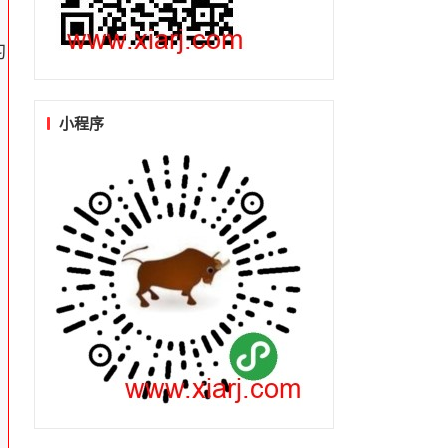
习
小程序
，