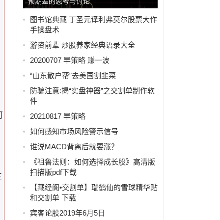
预期差的思考与讨论
图书馆典藏 丁圣元译利弗莫尔股票大作
手操盘术
游资前辈 炒股养家经典语录大全
20200707 早策略 赚一波
“山东散户帮”去美国割韭菜
防骗注意:揭“实盘神器”之交割单制作软
件
何
20210817 早策略
如何感知市场风险警示信号
谁说MACD背离后就要涨？
《祖鲁法则：如何选择成长股》高清版
扫描版pdf下载
注
【藏经阁•交割单】瑞鹤仙的雪球精华贴
盈
和交割单 下载
宾客论股2019年6月5日