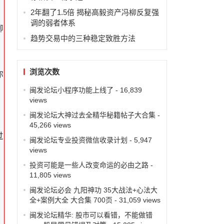
2年翻了1.5倍 揭秘高毅资产冯柳反复强
调的弱者体系
聊
趋势交易中的三种稳定致胜方法
浏览次数
你
闽发论坛小程序功能上线了
- 16,839
views
闽发论坛大神过去全精华秘籍帖子大合集
-
45,266 views
过
闽发论坛专业投资微信收录计划
- 5,947
views
投资可能是一些人改变命运的必由之路
-
11,805 views
闽发论坛必会 九阳神功 35大战法+心法大
全+案例大全 大合集 700页
- 31,059 views
闽发论坛精华: 股市可以看错，不能做错