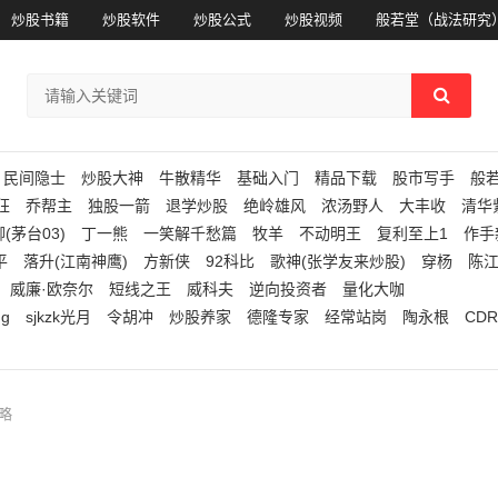
炒股书籍
炒股软件
炒股公式
炒股视频
般若堂（战法研究
民间隐士
炒股大神
牛散精华
基础入门
精品下载
股市写手
般
狂
乔帮主
独股一箭
退学炒股
绝岭雄风
浓汤野人
大丰收
清华
(茅台03)
丁一熊
一笑解千愁篇
牧羊
不动明王
复利至上1
作手
平
落升(江南神鹰)
方新侠
92科比
歌神(张学友来炒股)
穿杨
陈
威廉·欧奈尔
短线之王
威科夫
逆向投资者
量化大咖
ng
sjkzk光月
令胡冲
炒股养家
德隆专家
经常站岗
陶永根
CDR
略