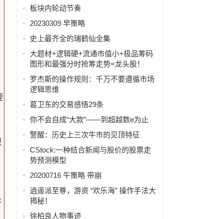
大
板块内轮动节奏
20230309 早策略
史上最齐全的瑞鹤仙全集
大题材+逻辑硬+流通市值小+极品筹码
图形和最强分时抢筹走势=龙头股！
罗杰斯的操作规则：千万不要遵循市场
逻辑思维
要
葛卫东的交易感悟29条
你不会自成“大款”——到超越数e为止
警醒：历史上三次牛市的见顶特征
很
CStock:一种结合新闻与股价的股票走
势预测模型
20200716 午策略 带崩
逍遥派至尊，游资 “欢乐海” 操作手法大
揭秘！
开
徐柏良人物事迹