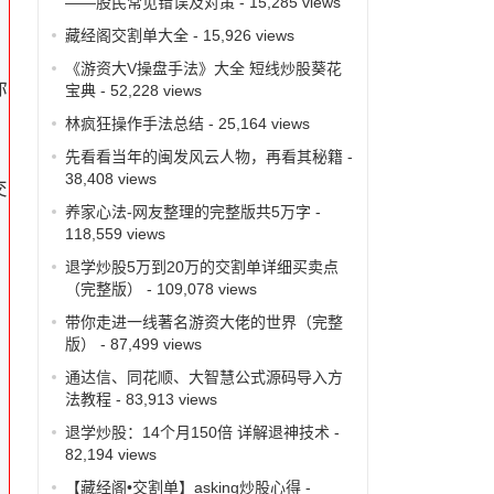
——股民常见错误及对策
- 15,285 views
藏经阁交割单大全
- 15,926 views
《游资大V操盘手法》大全 短线炒股葵花
你
宝典
- 52,228 views
林疯狂操作手法总结
- 25,164 views
先看看当年的闽发风云人物，再看其秘籍
-
38,408 views
交
养家心法-网友整理的完整版共5万字
-
118,559 views
退学炒股5万到20万的交割单详细买卖点
（完整版）
- 109,078 views
带你走进一线著名游资大佬的世界（完整
版）
- 87,499 views
通达信、同花顺、大智慧公式源码导入方
法教程
- 83,913 views
退学炒股：14个月150倍 详解退神技术
-
82,194 views
【藏经阁•交割单】asking炒股心得
-