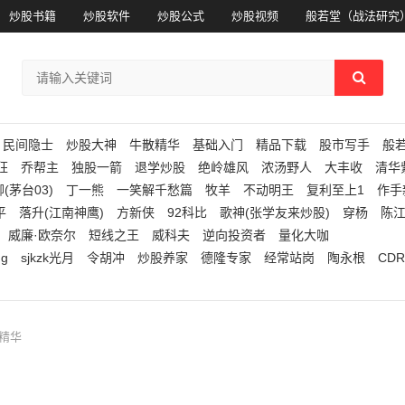
炒股书籍
炒股软件
炒股公式
炒股视频
般若堂（战法研究
民间隐士
炒股大神
牛散精华
基础入门
精品下载
股市写手
般
狂
乔帮主
独股一箭
退学炒股
绝岭雄风
浓汤野人
大丰收
清华
(茅台03)
丁一熊
一笑解千愁篇
牧羊
不动明王
复利至上1
作手
平
落升(江南神鹰)
方新侠
92科比
歌神(张学友来炒股)
穿杨
陈
威廉·欧奈尔
短线之王
威科夫
逆向投资者
量化大咖
ng
sjkzk光月
令胡冲
炒股养家
德隆专家
经常站岗
陶永根
CDR
作精华