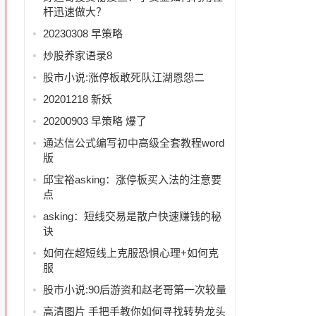
杆迅速做大？
20230308 早策略
炒股养家语录8
股市小说:涨停板敢死队江湖恩怨二
20201218 新妖
20200903 早策略 爆了
通达信公式编写初中高级全套教程word
版
邱宝裕asking：涨停板买入法的注意要
点
asking：短线交易是散户快速赚钱的秘
诀
如何在超短线上克服恐惧心理+如何克
服
股市小说:90后游资和赵老哥第一次较量
高清图片 手把手教你如何寻找转势龙头