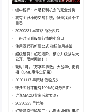
成长股之神—普莱斯 洛威·普莱斯方法
缠中说禅：市场获利机会的完全分类
我有个很棒的交易系统，但是我管不住
自己
20200831 早策略 断板反包
上班时间看股票行情的小窗口
使用源代码新建公式 指标使用基础
超级硬货！超短进阶，核心升级战法大
公开，限时阅读！！！
耗时1月，2万字深扒散户大战华尔街真
相（GME事件全记录）
20201117 早策略 低吸龙头
赚多少钱才能有100%的财务自由？
谁说MACD背离后就要涨？
20230223 早策略
好运哥投资秘笈三：小资金如何利用杠