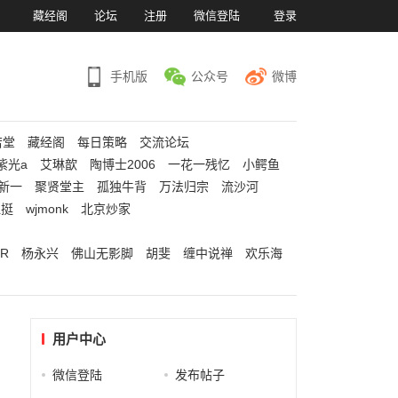
）
藏经阁
论坛
注册
微信登陆
登录
手机版
公众号
微博
若堂
藏经阁
每日策略
交流论坛
紫光a
艾琳歆
陶博士2006
一花一残忆
小鳄鱼
新一
聚贤堂主
孤独牛背
万法归宗
流沙河
江挺
wjmonk
北京炒家
R
杨永兴
佛山无影脚
胡斐
缠中说禅
欢乐海
用户中心
微信登陆
发布帖子