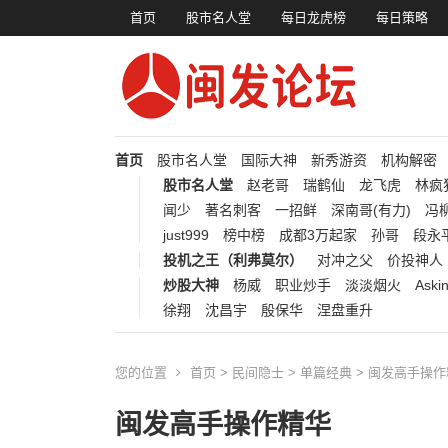
首页
股市名人堂
每日龙虎榜
每日策略
首页
股市名人堂
国际大神
新秀游资
机构解密
股市名人堂
赵老哥
瑞鹤仙
龙飞虎
林疯
闻少
著名刺客
一招鲜
深南哥(有力)
冯柳
just999
榜中榜
成都3万起家
孙哥
段永
投机之王（利弗莫尔）
对冲之父
价投神人
炒股大神
杨威
职业炒手
淡淡烟火
Aski
徐翔
沈昌宇
殷保华
涅盘重升
您的位置
首页
>
民间隐士
>
单篇经典
> 闽发高手操
闽发高手操作精华