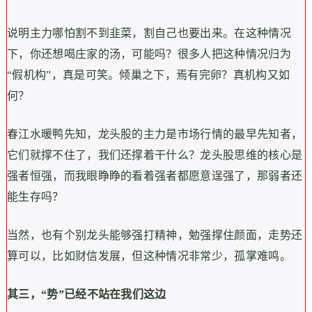
说明主力哪怕割不到韭菜，割自己也要出来。在这种情况
下，你还想喝庄家的汤，可能吗？很多人把这种情况归为
“假机构”，真是可笑。倾巢之下，焉有完卵？真机构又如
何？
春江水暖鸭先知，龙头股的主力是市场行情的最早先知者，
它们就撑不住了，我们还撑着干什么？龙头股思维的核心是
强者恒强，而我眼睁睁的看着强者都愿意逞强了，那弱者还
能生存吗？
当然，也有个别龙头能够强打精神，勉强撑住颜面，走势还
算可以，比如财信发展，但这种情况非常少，孤掌难鸣。
其三，“势”已经不站在我们这边