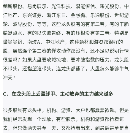
鲍斯股份、易尚展示、光洋科技、潜能恒信、曙光股份、中
江地产、东兴证券、浙江东日、金融街、乐通股份、世纪游
轮、波导股份，等等，这些龙头股有的有第二春，有的干脆
蜻蜓点水，有的以失败告终，有的压根没有第二春。特别是
攀钢钢钒、南玻A、中江地产，这种题材和游资都很好的
股，居然连个第二春的佯攻动作都没有，还不足以说明行情
很差吗？如果大盘要攻城掠地，要冲破指数的压力，龙头股
不带头，还指望谁带头，连龙头都熊了，大盘怎么能够牛气
冲天？
C
、在龙头股上丢盔卸甲、
主动放弃的主力越来越多
很多股具有龙头相，机构、游资、大户也都蠢蠢欲动。但是
我们经常发现一个现象，有些股票，机构和游资都抢着进
去，但只做两天甚至一天，又都抢着出来，到最后甚至是当