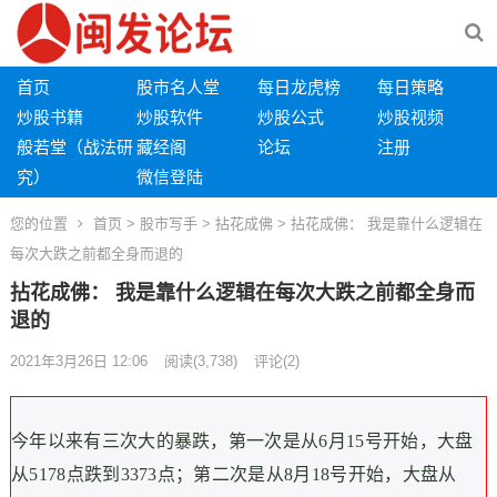
首页
股市名人堂
每日龙虎榜
每日策略
炒股书籍
炒股软件
炒股公式
炒股视频
般若堂（战法研
藏经阁
论坛
注册
究）
微信登陆
您的位置
首页
>
股市写手
>
拈花成佛
> 拈花成佛： 我是靠什么逻辑在
每次大跌之前都全身而退的
拈花成佛： 我是靠什么逻辑在每次大跌之前都全身而
退的
2021年3月26日 12:06
阅读
(3,738)
评论(2)
今年以来有三次大的暴跌，第一次是从6月15号开始，大盘
从5178点跌到3373点；第二次是从8月18号开始，大盘从