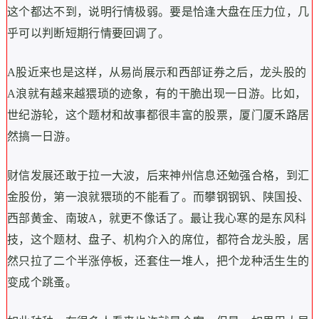
这个都达不到，说明行情极弱。要是恰逢大盘在压力位，几
乎可以判断短期行情要回调了。
A股近来也是这样，从易尚展示和西部证券之后，龙头股的
A浪就有越来越猥琐的迹象，有的干脆出现一日游。比如，
世纪游轮，这个题材和故事都很丰富的股票，厦门厦禾路居
然搞一日游。
财信发展还敢于拉一大波，后来神州信息还勉强合格，到汇
金股份，第一浪就猥琐的不能看了。而攀钢钢钒、陕国投、
西部黄金、南玻A，就更不像话了。最让我心寒的是东风科
技，这个题材、盘子、机构介入的席位，都符合龙头股，居
然只拉了二个半涨停板，还套住一堆人，把个龙种活生生的
变成个跳蚤。