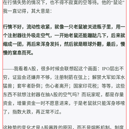
在行情失势的情况下，也不得不寂寞的空等待。他的“鼠论”
我一直记得，其大意是：
行情不好，流动性收紧，就像一只老鼠被关进瓶子里，用一
个注射器往外吸走空气，一开始老鼠还能蹦跶几下，后来就
缩成一团，再后来浑身发抖，然后就是眼球外翻，最后，慢
慢的窒息而死。
——-我看着A股，很多时候会联想起这个画面：IPO层出不
穷，证监会还嫌弃不够，注册制箭在弦上；解禁大军如浑水
猛兽；套牢者卧倒；伤心者离开；国家印花税；等等，这些
东西不就想注射器在抽A股的空气吗？而玩家呢，都是存量
资金，增量资金一时不愿意进来，于是老鼠就只能浑身哆嗦
了，指数大跌，再正常不过。
这种势的变化才是A股暴跌的原因，而不是熔断机制。制度