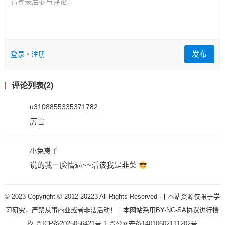
请登录后参与评论...
发布
登录
•
注册
评论列表(2)
u3108855335371782
厉害
小兔崽子
说的我一脸懵逼~~活该我是韭菜
© 2023 Copyright © 2012-20223 All Rights Reserved ·丨本站资源仅限于学
习研究，严禁从事商业或者非法活动！丨本网站采用BY-NC-SA协议进行授
权
晋ICP备2025056421号-1
晋公网安备14010602111202号