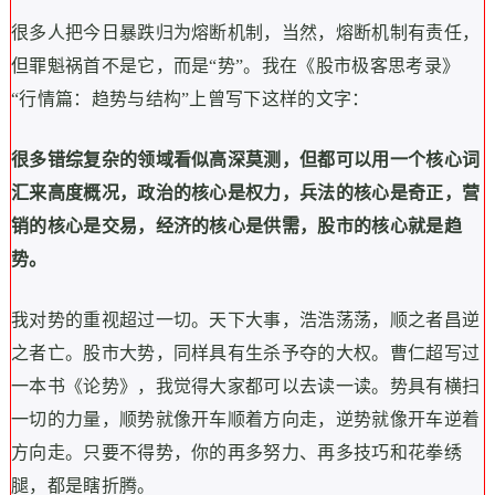
很多人把今日暴跌归为熔断机制，当然，熔断机制有责任，
但罪魁祸首不是它，而是“势”。我在《股市极客思考录》
“行情篇：趋势与结构”上曾写下这样的文字：
很多错综复杂的领域看似高深莫测，但都可以用一个核心词
汇来高度概况，政治的核心是权力，兵法的核心是奇正，营
销的核心是交易，经济的核心是供需，股市的核心就是趋
势。
我对势的重视超过一切。天下大事，浩浩荡荡，顺之者昌逆
之者亡。股市大势，同样具有生杀予夺的大权。曹仁超写过
一本书《论势》，我觉得大家都可以去读一读。势具有横扫
一切的力量，顺势就像开车顺着方向走，逆势就像开车逆着
方向走。只要不得势，你的再多努力、再多技巧和花拳绣
腿，都是瞎折腾。