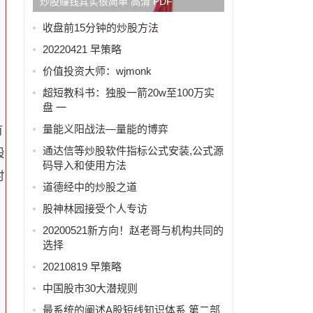
炒股赚钱其实很简单 高清 PDF
收盘前15分钟的炒股方法
20220421 早策略
价值投资大师：wjmonk
超短教科书：独股一箭20w至100万实
盘 一
量能义阳战法—量能的博弈
有
通达信等炒股软件指标公式安装,公式源
般
码导入和使用方法
时
道德经中的炒股之道
股神林园接受个人专访
20200521新方向！赵老哥与机构共同的
选择
20210819 早策略
中国股市30大潜规则
最系统的阐述A股短线知识体系 第二部