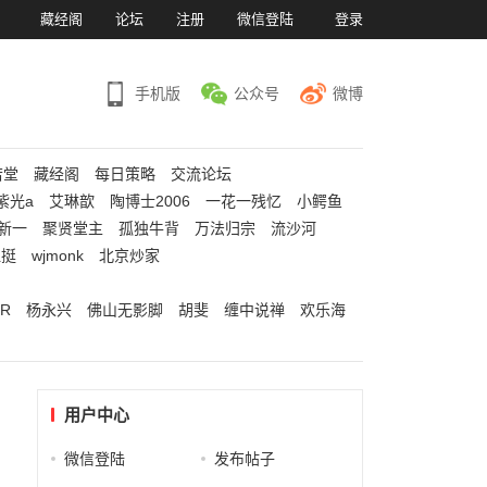
）
藏经阁
论坛
注册
微信登陆
登录
手机版
公众号
微博
若堂
藏经阁
每日策略
交流论坛
紫光a
艾琳歆
陶博士2006
一花一残忆
小鳄鱼
新一
聚贤堂主
孤独牛背
万法归宗
流沙河
江挺
wjmonk
北京炒家
R
杨永兴
佛山无影脚
胡斐
缠中说禅
欢乐海
用户中心
微信登陆
发布帖子