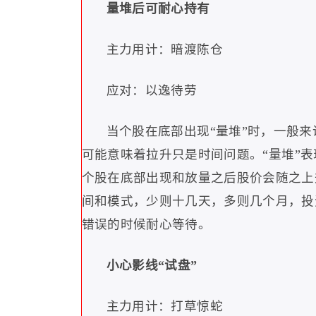
量堆后可耐心持有
主力用计：暗渡陈仓
应对：以逸待劳
当个股在底部出现
“
量堆
”
时，一般来
可能意味着拉升只是时间问题。
“
量堆
”
表
个股在底部出现和放量之后股价会随之上
间和模式，少则十几天，多则几个月，投
错误的时候耐心等待。
小心影线
“
试盘
”
主力用计：打草惊蛇