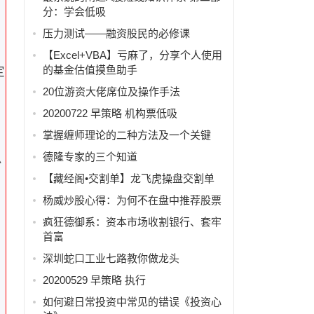
分：学会低吸
压力测试——融资股民的必修课
【Excel+VBA】亏麻了，分享个人使用
的基金估值摸鱼助手
定
20位游资大佬席位及操作手法
20200722 早策略 机构票低吸
掌握缠师理论的二种方法及一个关键
德隆专家的三个知道
么
【藏经阁•交割单】龙飞虎操盘交割单
杨威炒股心得：为何不在盘中推荐股票
疯狂德御系：资本市场收割银行、套牢
首富
深圳蛇口工业七路教你做龙头
20200529 早策略 执行
如何避日常投资中常见的错误《投资心
。