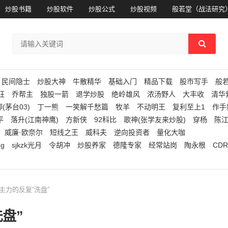
炒股书籍
炒股软件
炒股公式
炒股视频
般若堂（战法研究
民间隐士
炒股大神
牛散精华
基础入门
精品下载
股市写手
般
狂
乔帮主
独股一箭
退学炒股
绝岭雄风
浓汤野人
大丰收
清华
(茅台03)
丁一熊
一笑解千愁篇
牧羊
不动明王
复利至上1
作手
平
落升(江南神鹰)
方新侠
92科比
歌神(张学友来炒股)
穿杨
陈
威廉·欧奈尔
短线之王
威科夫
逆向投资者
量化大咖
ng
sjkzk光月
令胡冲
炒股养家
德隆专家
经常站岗
陶永根
CDR
主力的反复“洗盘”
盘”