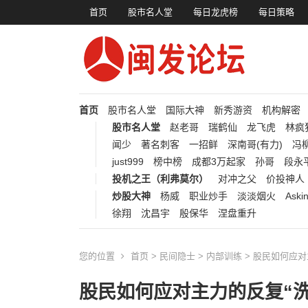
首页
股市名人堂
每日龙虎榜
每日策略
首页
股市名人堂
国际大神
新秀游资
机构解密
股市名人堂
赵老哥
瑞鹤仙
龙飞虎
林疯
闻少
著名刺客
一招鲜
深南哥(有力)
冯柳
just999
榜中榜
成都3万起家
孙哥
段永
投机之王（利弗莫尔）
对冲之父
价投神人
炒股大神
杨威
职业炒手
淡淡烟火
Aski
徐翔
沈昌宇
殷保华
涅盘重升
您的位置
首页
>
民间隐士
>
内部训练
> 股民如何应对
股民如何应对主力的反复“洗