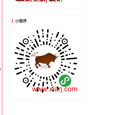
小程序
，
中