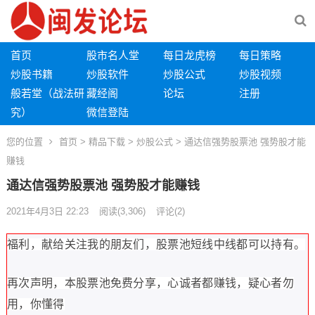
首页
股市名人堂
每日龙虎榜
每日策略
炒股书籍
炒股软件
炒股公式
炒股视频
般若堂（战法研
藏经阁
论坛
注册
究）
微信登陆
您的位置
首页
>
精品下载
>
炒股公式
> 通达信强势股票池 强势股才能
赚钱
通达信强势股票池 强势股才能赚钱
2021年4月3日 22:23
阅读
(3,306)
评论(2)
福利，献给关注我的朋友们，股票池短线中线都可以持有。
再次声明，本股票池免费分享，心诚者都赚钱，疑心者勿
用，你懂得