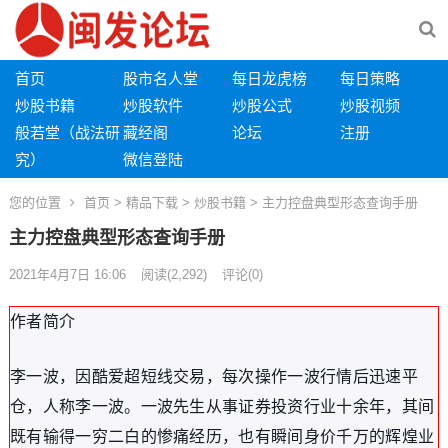
首页
股市名人堂
每日龙虎榜
每日策略
炒股书籍
炒股软件
炒股公式
炒股视频
般若堂（战法研
藏经阁
论坛
注册
究）
微信登陆
您的位置
首页
>
精品下载
>
炒股书籍
> 主力控盘典型形态查询手册
主力控盘典型形态查询手册
2021年4月7日 16:06
阅读
(2,292)
评论(0)
作者简介
李一波，因酷爱超短线交易，每次操作一波行情后迅速平
仓，人称李一波。一波先生从事证券投资行业十余年，其间
既有输得一穷二白的惨痛经历，也有瞬间身价千万的辉煌业