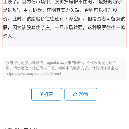
止跌了。因为在市场中，股价护是护不住的，“最好的防守
是进攻”，主力护盘，证明其实力欠缺，否则可以推升股
价。此时，该股股价往往还有下降空间。但投资者可留意该
股，因为该股套住了庄，一旦市场转强，这种股票往往一鸣
惊人。
股市探讨请加小编微信：ugouku 本文来自网络，不代表闽发论坛立
场，请勿相信本站任何电子书、视频中的联系方式。转载请注明出处：
https://www.xiarj.com/23526.html
打赏
70
赞