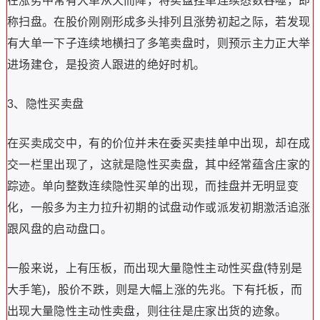
在涨势中常有大单从天而降，将卖盘挂单连续悉数吞噬，即
称扫盘。在股价刚刚形成多头排列且涨势初起之际，若发现
有大单一下子连续地横扫了多笔卖盘时，则预示主力正大举
进场建仓，是投资人跟进的绝好时机。
3、隐性买卖盘
在买卖成交中，有的价位并未在委买卖挂单中出现，却在成
交一栏里出现了，这就是隐性买卖盘，其中经常蕴含庄家的
踪迹。单向整数连续隐性买单的出现，而挂盘并无明显变
化，一般多为主力拉升初期的试盘动作或派发初期激活追涨
跟风盘的启动盘口。
一般来说，上有压板，而出现大量隐性主动性买盘(特别是
大手笔)，股价不跌，则是大幅上涨的先兆。下有托板，而
出现大量隐性主动性卖盘，则往往是庄家出货的迹象。