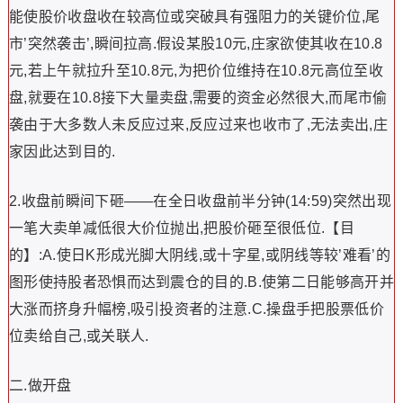
能使股价收盘收在较高位或突破具有强阻力的关键价位,尾
市’突然袭击’,瞬间拉高.假设某股10元,庄家欲使其收在10.8
元,若上午就拉升至10.8元,为把价位维持在10.8元高位至收
盘,就要在10.8接下大量卖盘,需要的资金必然很大,而尾市偷
袭由于大多数人未反应过来,反应过来也收市了,无法卖出,庄
家因此达到目的.
2.收盘前瞬间下砸——在全日收盘前半分钟(14:59)突然出现
一笔大卖单减低很大价位抛出,把股价砸至很低位.【目
的】:A.使日K形成光脚大阴线,或十字星,或阴线等较’难看’的
图形使持股者恐惧而达到震仓的目的.B.使第二日能够高开并
大涨而挤身升幅榜,吸引投资者的注意.C.操盘手把股票低价
位卖给自己,或关联人.
二.做开盘