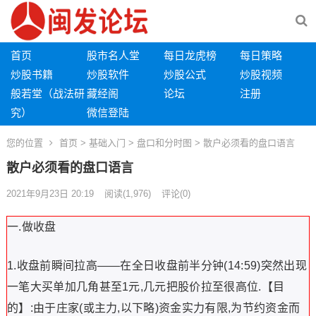
首页
股市名人堂
每日龙虎榜
每日策略
炒股书籍
炒股软件
炒股公式
炒股视频
般若堂（战法研
藏经阁
论坛
注册
究）
微信登陆
您的位置
首页
>
基础入门
>
盘口和分时图
> 散户必须看的盘口语言
散户必须看的盘口语言
2021年9月23日 20:19
阅读
(1,976)
评论(0)
一.做收盘
1.收盘前瞬间拉高——在全日收盘前半分钟(14:59)突然出现
一笔大买单加几角甚至1元,几元把股价拉至很高位.【目
的】:由于庄家(或主力,以下略)资金实力有限,为节约资金而