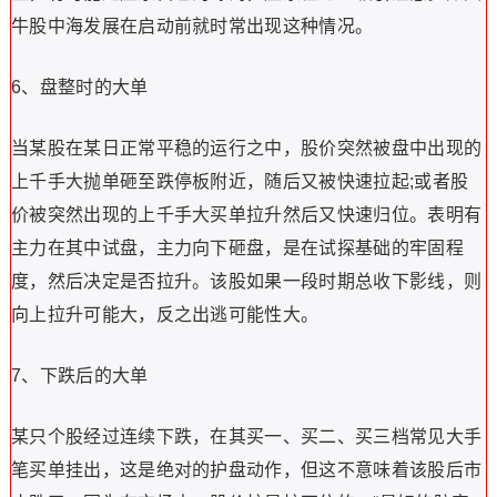
牛股中海发展在启动前就时常出现这种情况。
6、盘整时的大单
当某股在某日正常平稳的运行之中，股价突然被盘中出现的
上千手大抛单砸至跌停板附近，随后又被快速拉起;或者股
价被突然出现的上千手大买单拉升然后又快速归位。表明有
主力在其中试盘，主力向下砸盘，是在试探基础的牢固程
度，然后决定是否拉升。该股如果一段时期总收下影线，则
向上拉升可能大，反之出逃可能性大。
7、下跌后的大单
某只个股经过连续下跌，在其买一、买二、买三档常见大手
笔买单挂出，这是绝对的护盘动作，但这不意味着该股后市