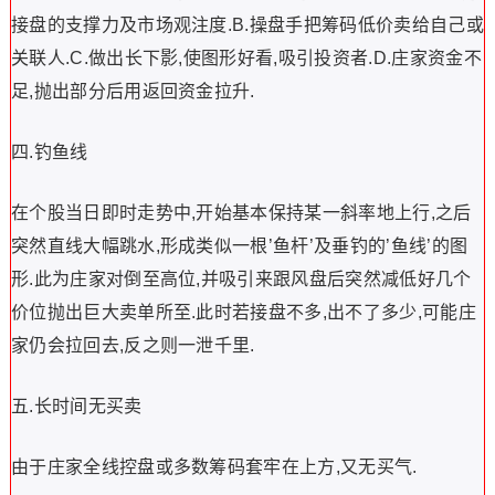
接盘的支撑力及市场观注度.B.操盘手把筹码低价卖给自己或
关联人.C.做出长下影,使图形好看,吸引投资者.D.庄家资金不
足,抛出部分后用返回资金拉升.
四.钓鱼线
在个股当日即时走势中,开始基本保持某一斜率地上行,之后
突然直线大幅跳水,形成类似一根’鱼杆’及垂钓的’鱼线’的图
形.此为庄家对倒至高位,并吸引来跟风盘后突然减低好几个
价位抛出巨大卖单所至.此时若接盘不多,出不了多少,可能庄
家仍会拉回去,反之则一泄千里.
五.长时间无买卖
由于庄家全线控盘或多数筹码套牢在上方,又无买气.