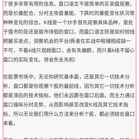
了很多非常有用的信息。盘口语言不是简单的买卖盘观察，
而是价量配合，分时主攻盘量能，下跌时的量能变化状况等
种种变化的综合。K线是一个炒手首先观察具体品种，是处
于强市阶段还是弱市徘徊的窗口，而盘口语言则是如何短线
把握买卖点，洞察机会的平台!两者在实战中相辅相成缺一
不可，不看k线只观顾盘口，会有失偏颇，而只看k线不留心
盘口的实际变化，将会失去先机!
在股票市场中，无论你研究基本面，还是其它一切技术分
析，盘口都是你观察个股的最前线，因为其它一切技术分析
都是滞后的技术指标，他们永远跟在盘口后面。而主力通过
盘口操纵分时走势，从而影响甚至改变K线及其它技术指
标，所以无论我们用什么方法来分析个股，都必须结合盘口
来看。