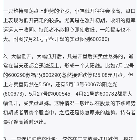
一只维持震荡盘上趋势的个股，小幅低开往往会收高，盘口
上表现为低开高走的较多。尤其是在涨升初期，收阳的概率
远远大于收阴。持股者不必担心即使收低，一般幅度也不
大。附图(7月21号早盘开盘的实盘图例600260)
2、大幅低开，大幅低开后，凡是开盘后买卖盘悬殊的，通
常在当天还都会迅速返上，形成一个大阳线。比如7月12号
的600290苏福马(600290)忽然接近跌停以5.08元开盘，但
上方卖盘仍然在5.50/，还有5月13号600673阳之光
(600673)，5月27号的000545，4月21号的600782都是大
幅低开，买卖盘悬殊。这种情况一般出现在股票的下跌趋势
初期或者弱势个股当中，之后还是恢复原来的趋势。持有者
最好逢高暂时退出。
3、一只连续跌停的个股，忽然在某天放量打开跌停，疯狂