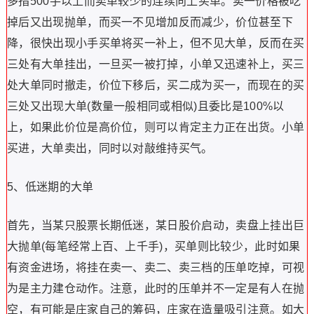
多指500手以上而卖单较少的连续向上买单。卖一价格被吃
掉后又出现抛单，而买一不见增加反而减少，价位甚至下
降，很快出现小手买单将买一补上，但不见大单，反而在买
三处有大单挂出，一旦买一被打掉，小单又迅速补上，买三
处大单同时撤走，价位下移后，买二成为买一，而现在的买
三处又出现大单(数量一般相同或相似)且委比是100%以
上，如果此价位是高价位，则可以肯定主力正在出货。小单
买进，大单卖出，同时以对敲维持买气。
5、低迷期的大单
首先，当某只股票长期低迷，某日股价启动，卖盘上挂出巨
大抛单(每笔经常上百、上千手)，买单则比较少，此时如果
有资金进场，将挂在卖一、卖二、卖三档的压单吃掉，可视
为是主力建仓动作。注意，此时的压单并不一定是有人在抛
空，有可能是庄家自己的筹码，庄家在造量吸引注意。如大