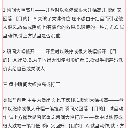
1.瞬间大幅高开——-开盘时以涨停或很大升幅高开,瞬间又
回落.【目的】:A.突破了关键价位,庄不想由于红盘而引起他
人跟风,故做成阴线.也有震仓的效果.B.吸筹的一种方式.C.试
盘动作,试上方抛盘是否沉重.
2.瞬间大幅低开——-开盘时以跌停或很大跌幅低开.【目
的】:A.出货.B.为了收出大阳使图形好看.C.操盘手把筹码低
价卖给自己或关联人.
三.盘中瞬间大幅拉高或打压
类似与前者,主要为做出长上,下影线.1.瞬间大幅拉高——-盘
中以涨停或很大升幅一笔拉高,瞬间又回落.【目的】:试盘动
作,试上方抛盘是否沉重.2.瞬间大幅打压——-盘中以跌停或
很大跌幅一笔打低,瞬间又回升.【目的】:A.试盘动作,试下方