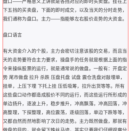
盘口——严格意义上讲就是各挡对应的即时买卖盘。挂在上
下五挡的买卖盘，下面的即时成交，以及当天的分时走势，
我们通称为盘口。主力——指能够左右股价走势的大资金。
盘口语言
有大资金介入的个股，主力会密切注意该股的交易，而且当
天的走势要符合主力要求，操盘手的任务就是根据上面的指
令来操纵股票的运行，就是通常说的做盘。一般有：开盘定
势 尾市做盘 拉升 杀跌 压盘托盘 试盘 震仓洗盘对敲埋单，
挂单，上压下埋 下托上挂 压低吸筹，拉升出货等等。所有
这些盘口动作都造成股价不同的运行，而这些运行所形成的
单边扬升，逐波上升，稳步推升，冲高飘落，冲高回落，冲
高整理，下探整理，高位震荡，逐级回落，单边下跌等等，
又都自然而然地影响了次日的走势。主力既然做盘，那就有
做盘的目的，就会留下蛛丝马迹，其实只要我们仔细观察分