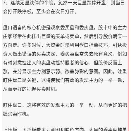
7、连续无量跌停的个股，忽然一天巨量跌停开盘，则当日
会打开跌停板，至少会在次日打开。
盘口语言的核心机密是观察委买盘和委卖盘，股市中的主力
庄家经常在此挂出巨量的买单或卖单，然后引导股价朝某一
方向走。许多时候，大资金时常利用盘口挂单技巧，引诱投
资人做出错误的买卖决定，委买卖盘常失去原有意义，例如
有时刻意挂出大的卖盘动摇持股者的信心，但股价反而上
涨，充分显示主力刻意示弱、欲盖弥彰的意图。因此，注重
盯住盘口是关键，这将使我们有效的发现主力的一举一动，
从而更好的把握买卖时机。
盯住盘口，这将有效的发现主力的一举一动，从而更好的把
握买卖时机。
上压板、下托板看主力意图和股价方向。大量的委卖盘挂单