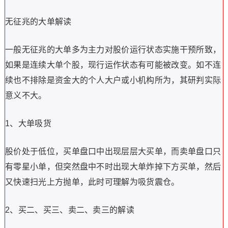
无征兆的大单解读
一般无征兆的大单多为主力对股价运行状态实施干预所致，
如果是连续大单个股，现行运作状态有可能被改变。如不连
续也不排除是资金大的个人大户或小机构所为，其研判实际
意义不大。
1、大单吸货
股价处于低位，买单盘口中出现层层大买单，而卖单盘口只
有零星小单，但突然盘中不时出现大单炸掉下方买单，然后
又快速扫光上方抛单，此时可理解为吸货震仓。
2、买二、买三、卖二、卖三的解读