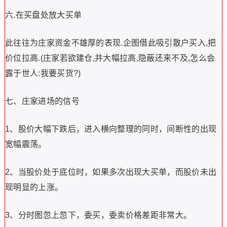
六.在买盘处放大买单
此往往为庄家资金不雄厚的表现.企图借此吸引散户买入,把
价位拉高.(庄家若欲建仓,并大幅拉高,隐蔽还来不及,怎么会
露于世人:我要买货?)
七、庄家进场的信号
1、股价大幅下跌后，进入横向整理的同时，间断性的出现
宽幅震荡。
2、当股价处于底位时，如果多次出现大买单，而股价未出
现明显的上涨。
3、分时图忽上忽下，委买，委卖价格差距非常大。