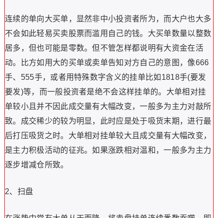
连续的单向大买单，显然非中小投资者所为，而大户也大多
不会如此轻易买卖股票而滥用自己的钱。大买单数量以整数
居多，但也可能是零数。但不管怎样都说明有大资金在活
动。比方如用大的买单或卖单告知对方自己的意图，像666
手、555手，或者用特殊数字含义的挂单比如1818手(要发
要发)等，而一般投资者是绝不会这样挂单的。大单相对挂
单较小且并不因此成交量有大幅改变，一般多为主力对敲所
致。成交稀少的较为明显，此时应是处于吸货末期，进行最
后打压吸货之时。大单相对挂单较大且成交量有大幅改变，
是主力积极活动的征兆。如果涨跌相对温和，一般多为主力
逐步增减仓所致。
2、扫盘