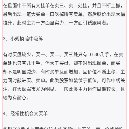
在盘面中不断有大挂单在卖三、卖二处挂，并且不断上撤，
最后出现一笔大买单一口吃掉所有卖单，然后股价出现大幅
拉升，此时主力一方面显实力，一方面引诱跟风者。
3、小规模暗中吸筹
有时买盘较少，买一、买二、买三处只有10-30几手，在卖
单处也只有几十手，但大于买盘，却不时出现抛单，而买一
却不是明显减少，有时买单反而增加，且价位不断上移，主
力同时敲进买、卖单。此类股票如蛰伏于低位，可作中线关
注，在大盘弱市尤为明显，一般此类主力运作周期较长，且
较为有耐心。
4、经常性机会大买单