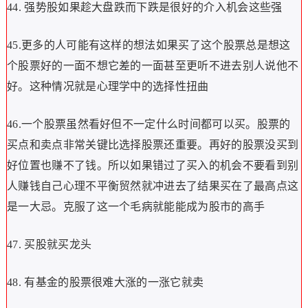
44. 强势股如果趁大盘跌而下跌是很好的介入机会这些强
45.更多的人可能有这样的想法如果买了这个股票总是想这
个股票好的一面不想它差的一面甚至更听不进去别人说他不
好。这种情况就是心理学中的选择性扭曲
46.一个股票虽然看好但不一定什么时间都可以买。股票的
买点和卖点非常关键比选择股票还重要。再好的股票没买到
好位置也赚不了钱。所以如果错过了买入的机会不要看到别
人赚钱自己心理不平衡贸然就冲进去了结果买在了最高点这
是一大忌。克服了这一个毛病就能能成为股市的高手
47. 买股就买龙头
48. 有基金的股票很难大涨的一涨它就卖