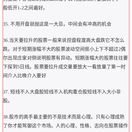
般低开1-2之间最好。
35. 不用开盘就抛这是一大忌。中间会有冲高的机会
36.当天要拉升的股票一般来说控盘程度高大盘跌它不怎么
跌。对于短期涨幅不大的股票波动空间很小上下不超过2偶
尔出现庄家对倒说明股票有异动。短期涨幅大的股票往往要
下探到5日线。股票要拉升成交量要放大一看放量了第一时
间介入比晚介入要好
37. 短线不入大盘股短线不入机构重仓股短线不入大小非
股。
38.股市的高手最主要的不是技术而是心理。只有心理成熟
了你才能驾御这个市场。人的心理、性格、志向在股票操作