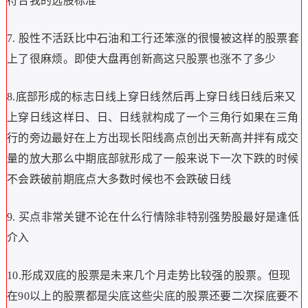
符合我的选股标准
7. 股性不活跃比中石油和工行还笨涨的很慢被这样的股票套
上了很麻烦。即使大盘再创新高这只股票也涨不了多少
8.底部形成的标志日线上穿日线然后再上穿日线日线后来又
上穿日线这样日、日、日线就构成了一个三角行如果在三角
行的旁边最好在上方出现长阳线高点创出天新高并拌有成交
量的放大那么中期底部就形成了一般来说下一次下跌的时候
不会跌破前期底点大多数时候也不会跌破日线
9. 买点非常关键不论在什么行情除非特别强势股最好是逢低
介入
10.形成双底的股票是未来几个月走势比较强的股票。但现
在90以上的股票都是尖底这些尖底的股票还要二次探底要不