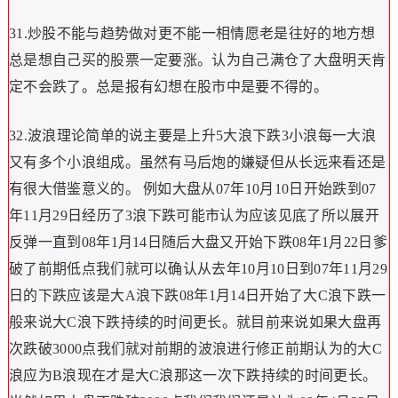
31.炒股不能与趋势做对更不能一相情愿老是往好的地方想
总是想自己买的股票一定要涨。认为自己满仓了大盘明天肯
定不会跌了。总是报有幻想在股市中是要不得的。
32.波浪理论简单的说主要是上升5大浪下跌3小浪每一大浪
又有多个小浪组成。虽然有马后炮的嫌疑但从长远来看还是
有很大借鉴意义的。 例如大盘从07年10月10日开始跌到07
年11月29日经历了3浪下跌可能市认为应该见底了所以展开
反弹一直到08年1月14日随后大盘又开始下跌08年1月22日爹
破了前期低点我们就可以确认从去年10月10日到07年11月29
日的下跌应该是大A浪下跌08年1月14日开始了大C浪下跌一
般来说大C浪下跌持续的时间更长。就目前来说如果大盘再
次跌破3000点我们就对前期的波浪进行修正前期认为的大C
浪应为B浪现在才是大C浪那这一次下跌持续的时间更长。