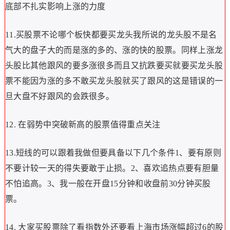
底部不扎实影响上涨的力度
11.买股票不论哪个板快都要买龙头我所说的龙头股不是名
气大的盘子大的而是涨的多的、涨的快的股票。同样上涨龙
头股比其他跟风的要多涨很多而且又抗跌要买就要买龙头股
票不能因为涨的多不敢买龙头股就买了跟风的这是错误的一
旦大盘不好跟风的会跌很多。
12. 在弱势中突破新高的股票值得重点关注
13.短线的可以跟着我做但要具备以下几个条件1、要有原则
不要计较一天的得失要敢于止损。2、喜欢追热点要有胆量
不怕追高。3、我一般在开盘15分钟和收盘前30分钟买股
票。
14. 大家买股票除了看指数外还要看上海市场涨幅超过6的股