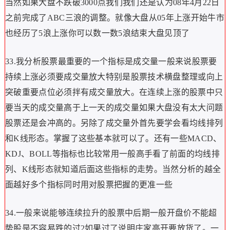
当然如果大盘不跌破3000点我们我们还是认为08年4月22日
之前完成了ABC三浪的调整。就像大盘从05年上涨开始牛市
也经历了5浪上涨你可以数一数5浪结束大盘见顶了
33.我分析股票最重要的一个指标是成交量一般来说股票要
持续上涨必须要成交量放大特别是股票技术横盘整理或向上
突破重要点位必须拌有成交量放大。在连续上涨的股票中只
要当天的成交量高于上一天的成交量如果大盘没有太大问题
股票还是会冲高的。另除了成交量外首先要学会看均线排列
和K线形态。掌握了这些基本就可以了。还有一些MACD、
KDJ、BOLL等指标也比较常用一般高手看了前面的均线排
列、K线形态就知道后面这些指标的走势。当然分析的越全
面越好多个指标同时用对股票把握的更准一些
34.一般来说能够连续拉升的股票中后期一般开盘价不能超
势股是不容易跌的过2如果过了说明庄家高开要放货了。一