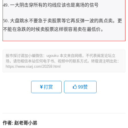
49. 一大阴击穿所有的均线应该也是离场的信号
50. 大盘跳水不要急于卖股票等它再反弹一波的高点卖。更
不能在急跌的时候卖股票这样很容易卖在最低价。
股市探讨请加小编微信：ugouku 本文来自网络，不代表闽发论坛立
场，请勿相信本站任何电子书、视频中的联系方式。转载请注明出处：
https://www.xiarj.com/20259.html
打赏
99
赞
作者:
赵老哥小弟