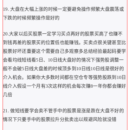
19. 大盘在大幅上涨的时候一定要避免操作频繁大盘震荡或
下跌的时候频繁操作是好的
20.大家以后买股票一定学习买点再好的股票买高了也赚不
到钱再差的股票买的位置低也能赚钱。买卖点很关键甚至比
股票好坏还重要这个需要自己多观察多总结经验最起码要学
会看均线短线看5日、10日线大盘好的情况下强势股调整一
般不会破5日线大盘差的时候顶多到10日线10日线是很好的
介入机会。如果你大多数时间都在空仓专等强势股跌到10日
线介入假设一个月有3次这样的机会每次赚8一年你都会赚好
几倍
21. 做短线要学会卖不管手中的股票是涨是跌在大盘不好的
情况下只要手中的股票拉升分批卖出以规避风险就没错