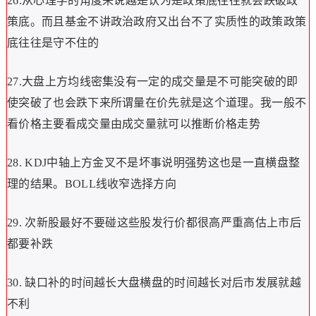
26.从心理学的角度来说越是认为是政策底往往就会跌破政
策底。而且基金不讲政治政府又出台不了实质性的政策政策
底往往是守不住的
27.大盘上方均线密集没有一定的成交量是不可能突破的即
使突破了也会跌下来所谓量在价先就是这个道理。我一般不
看价格主要看成交量由成交量就可以推断价格走势
28. KDJ中轴上方金叉不是坏事说明强势这也是一直横盘整
理的结果。BOLL线收窄选择方向
29. 次新股最好不要碰这些股发行价都很高严重高估上市后
都要补跌
30. 缺口补的时间越长大盘横盘的时间越长对后市发展就越
不利