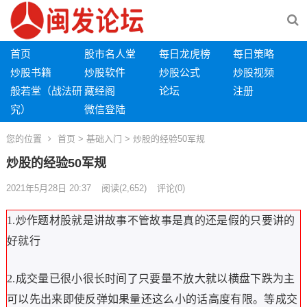
首页
股市名人堂
每日龙虎榜
每日策略
炒股书籍
炒股软件
炒股公式
炒股视频
般若堂（战法研
藏经阁
论坛
注册
究）
微信登陆
您的位置
首页
>
基础入门
> 炒股的经验50军规
炒股的经验50军规
2021年5月28日 20:37
阅读
(2,652)
评论(0)
1.炒作题材股就是讲故事不管故事是真的还是假的只要讲的
好就行
2.成交量已很小很长时间了只要量不放大就以横盘下跌为主
可以先出来即使反弹如果量还这么小的话高度有限。等成交