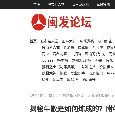
首页
股市名人堂
每日龙虎榜
每日策略
首页
股市名人堂
国际大神
新秀游资
机构解密
股市名人堂
赵老哥
瑞鹤仙
龙飞虎
林疯
闻少
著名刺客
一招鲜
深南哥(有力)
冯柳
just999
榜中榜
成都3万起家
孙哥
段永
投机之王（利弗莫尔）
对冲之父
价投神人
炒股大神
杨威
职业炒手
淡淡烟火
Aski
徐翔
沈昌宇
殷保华
涅盘重升
您的位置
首页
>
牛散精华
>
赵建平
> 揭秘牛散是如何
揭秘牛散是如何炼成的？附牛