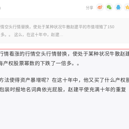
)
行情空头行情替换，使处于某种状况牛散赵建平的市值增殖了150
多。。 这么，在这十年中，赵建…
历行情看涨的行情空头行情替换，使处于某种状况牛散赵
上海产权股票幂数的下跌了一倍多。。
方法使得资产暴增呢？在这十年中，他又买了什么产权
包装时报地名词典依光屁股，赵建平使充满十年的重复