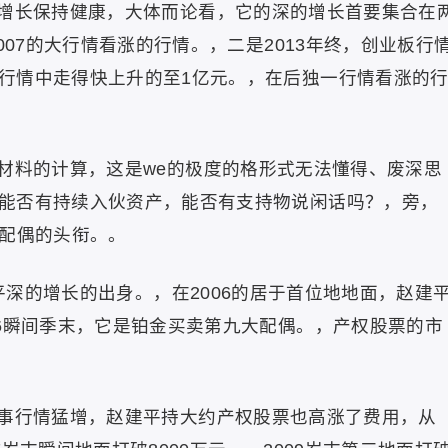
增长保持健康，大体而论看，它的深的增长首要集合在
007的大行情看涨的行情。，二是2013年终，创业板行
行情中走得快上升的至1亿元。，在后独一行情看涨的
材料的计算，这是we的极度的格形式无法懂得、废深思
能否有持续入伙资产，能否有支持物说闲话吗？，旁，
环配偶的头衔。。
建平深的增长的出身。，在2006的居于首位地地面，赵建
06瞬间季末，它是铂金买卖第九大配偶。，产权股票的市
事行情猛增，赵建平持大约产权股票也高涨了费用，从