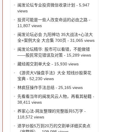
闽发论坛专业投资微信收录计划
- 5,947
views
投资可能是一些人改变命运的必由之路
-
11,807 views
闽发论坛必会 九阳神功 35大战法+心法大
全+案例大全 大合集 700页
- 31,065 views
闽发论坛精华: 股市可以看错，不能做错
——股民常见错误及对策
- 15,289 views
藏经阁交割单大全
- 15,930 views
《游资大V操盘手法》大全 短线炒股葵花
宝典
- 52,230 views
十
林疯狂操作手法总结
- 25,165 views
先看看当年的闽发风云人物，再看其秘籍
-
38,411 views
养家心法-网友整理的完整版共5万字
-
118,572 views
退学炒股5万到20万的交割单详细买卖点
（完整版）
- 109,095 views