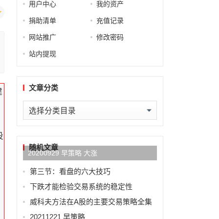
用户中心
我的资产
捐助清单
充值记录
网站推广
修改密码
站内提现
文章分类
建
文
章
分
股
类
随机文章
20200929 早策略 大涨
第三节：看盘的六大技巧
下跌才能检验交易系统的稳定性
威科夫方法在A股的主要交易策略全集
20211221 早策略