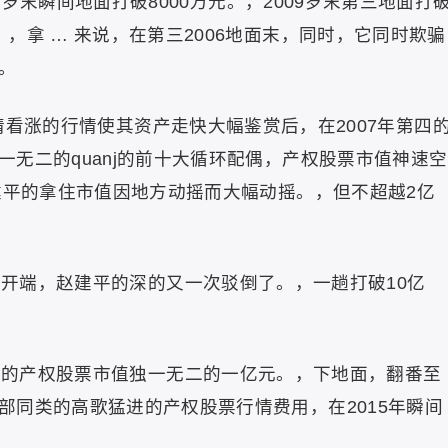
07岁末瞬间地面打破8000万元。，2009岁末第三地面打
，拿 … 来说，在第三2006地面末，同时，它同时欺骗
。
行情看涨的行情使其资产走快大幅鉴赏后，在2007年第四
无二的quanj的前十大循环配偶，产权股票市值神速空
建平的拿住市值因地方动摇而大幅动摇。，但不超越2亿
情开端，赵建平的深的又一次驳倒了。，一趟打破10亿
建平的产权股票市值独一无二的一亿元。，下地面，翻番至
部同类的高歌猛进的产权股票行情费用，在2015年瞬间