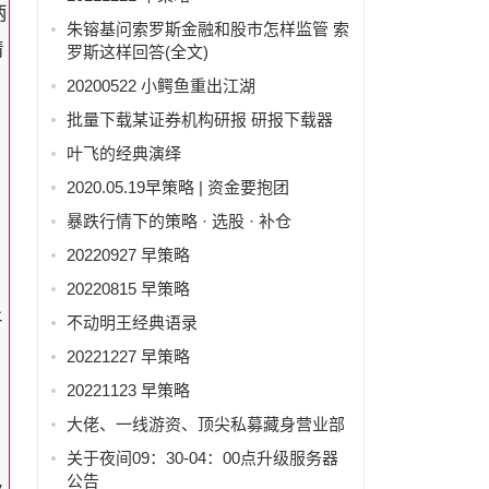
两
朱镕基问索罗斯金融和股市怎样监管 索
情
罗斯这样回答(全文)
行
20200522 小鳄鱼重出江湖
批量下载某证券机构研报 研报下载器
叶飞的经典演绎
2020.05.19早策略 | 资金要抱团
暴跌行情下的策略 · 选股 · 补仓
20220927 早策略
20220815 早策略
平
不动明王经典语录
20221227 早策略
20221123 早策略
大佬、一线游资、顶尖私募藏身营业部
关于夜间09：30-04：00点升级服务器
公告