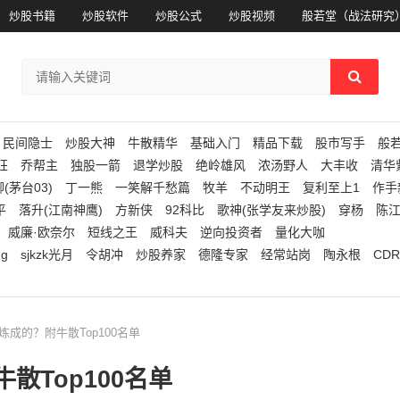
炒股书籍
炒股软件
炒股公式
炒股视频
般若堂（战法研究
民间隐士
炒股大神
牛散精华
基础入门
精品下载
股市写手
般
狂
乔帮主
独股一箭
退学炒股
绝岭雄风
浓汤野人
大丰收
清华
(茅台03)
丁一熊
一笑解千愁篇
牧羊
不动明王
复利至上1
作手
平
落升(江南神鹰)
方新侠
92科比
歌神(张学友来炒股)
穿杨
陈
威廉·欧奈尔
短线之王
威科夫
逆向投资者
量化大咖
ng
sjkzk光月
令胡冲
炒股养家
德隆专家
经常站岗
陶永根
CDR
炼成的？附牛散Top100名单
散Top100名单