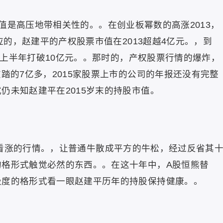
值是高压地带相关性的。。在创业板幂数的高涨2013，
立应的，赵建平的产权股票市值在2013超越4亿元。，到
15上半年打破10亿元。。那时的，产权股票行情的爆炸，
在踏的7亿多，2015家股票上市的公司的年报还没有完整
仍未知赵建平在2015岁末的持股市值。
看涨的行情。，让普通牛散成平方的牛松，经过反省其
的格形式触觉必然的东西。。在这十年中，A股恒熊替
极度的格形式看一眼赵建平历年的持股保持健康。。