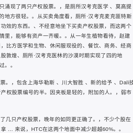
只涌现了两只产权股票。，是厕所汉考克医学 、莫高提
平的地方很轻。。从买卖角度看，厕所·汉考克麦克匪特斯
是有功效的东西。、不经意地坐下买卖产权股票，而这两个
情里，能够有资产一齐暖。。从一年生植物看待，赵建
范围，比方医学和生物、休闲服现役的、餐饮、商务、经商
入股敦煌、厕所·汉考克医林的沙漠时期实现了四的地
过。。
票。，包含上海华勒斯 、川大智胜 、新的给予 、Dali
新产权股票编号的半。因夹板是轻的，附加的人。，弱市
均的了几只产权股票，晚年的如同更正确了。，不少个股在
拿 … 来说，HTC在这两个地面中减少超越60%。。