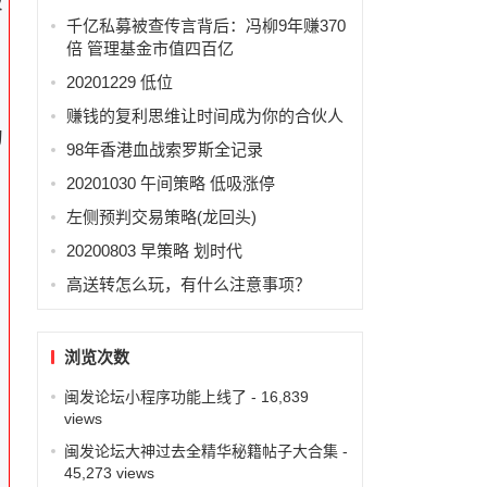
破
千亿私募被查传言背后：冯柳9年赚370
倍 管理基金市值四百亿
20201229 低位
赚钱的复利思维让时间成为你的合伙人
的
98年香港血战索罗斯全记录
20201030 午间策略 低吸涨停
左侧预判交易策略(龙回头)
20200803 早策略 划时代
高送转怎么玩，有什么注意事项？
浏览次数
闽发论坛小程序功能上线了
- 16,839
views
闽发论坛大神过去全精华秘籍帖子大合集
-
45,273 views