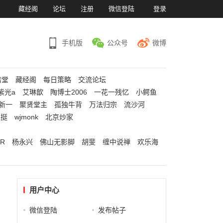
）
藏经阁
论坛
注册
微信登陆
登录
手机版
公众号
微博
若堂
藏经阁
每日策略
交流论坛
紫光a
艾琳歆
陶博士2006
一花一残忆
小鳄鱼
新一
聚贤堂主
孤独牛背
万法归宗
流沙河
江挺
wjmonk
北京炒家
R
杨永兴
佛山无影脚
胡斐
缠中说禅
欢乐海
用户中心
微信登陆
发布帖子