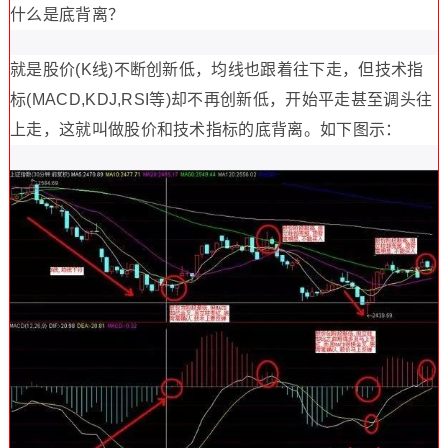
什么是底背离？
就是股价(K线)不断创新低，均线也跟着往下走，但技术指
标(MACD,KDJ,RSI等)却不再创新低，开始平走甚至调头往
上走，这就叫做股价和技术指标的底背离。如下图示：