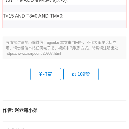
【5】“PMACD”指标源码(选股)：
T>15 AND T8=0 AND TM=0;
股市探讨请加小编微信：ugouku 本文来自网络，不代表闽发论坛立
场，请勿相信本站任何电子书、视频中的联系方式。转载请注明出处：
https://www.xiarj.com/20987.html
打赏
109
赞
作者:
赵老哥小弟