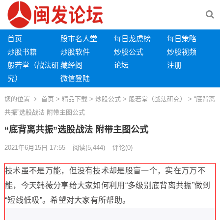
首页
股市名人堂
每日龙虎榜
每日策略
炒股书籍
炒股软件
炒股公式
炒股视频
般若堂（战法研
藏经阁
论坛
注册
究）
微信登陆
您的位置
首页
>
精品下载
>
炒股公式
>
般若堂（战法研究）
> “底背离
共振”选股战法 附带主图公式
“底背离共振”选股战法 附带主图公式
2021年6月15日 17:55
阅读
(5,444)
评论(0)
技术虽不是万能，但没有技术却是股盲一个，实在万万不
能，今天韩薇分享给大家如何利用“多级别底背离共振”做到
“短线低吸”。希望对大家有所帮助。