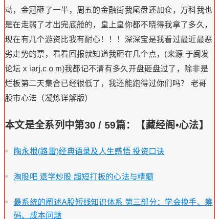
动，金冠砸了一半，周五的金融街我尾盘还加仓，万科我也
是在走弱了才出完底舱的，皇上皇你都不晓得我拿了多久，
现在有几个游资比我有耐心！！！深深宝是我看过最近最恶
劣走势的票，看看回报就知道我砸在几个点，(来源 于闽发
论坛 x iarj.c o m)我都记不清有多久开盘砸盘过了，除非是
烂板第二天集合已经很低了，我还能跑得过你们吗？
老哥
股市心法（凝炼详解版）
本文是全系列中第30 / 59篇：【藏经阁•心法】
陶永根(路雷)经典语录及人生感悟 投资口诀
淘股吧 退学炒股 超短打板的心法与精髓
最系统的阐述A股短线知识体系 第三部分：学会换手、筹
码、成本问题