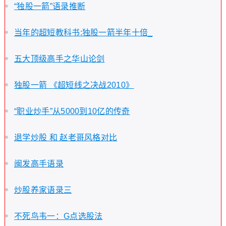
“独股一箭”语录推断
当年的超短教科书:独股一箭半年十倍_
五大顶级高手之华山论剑
独股一箭 《超短线之决战2010》
“职业炒手”从5000到10亿的传奇
退学炒股 和 赵老哥风格对比
闽发高手语录
炒股养家语录三
不死鸟韦一：G点选股法