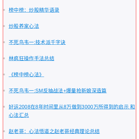
榜中榜：炒股精华语录
炒股养家心法
不死鸟韦一:技术派千字诀
林疯狂操作手法总结
《榜中榜心法》
不死鸟韦一:SM反抽战法+爆量抢新娘深造篇
好运2008在8年时间里从8万做到3000万所得到的启示 和
心法汇总
赵老哥：心法悟道之赵老哥经典理论总结