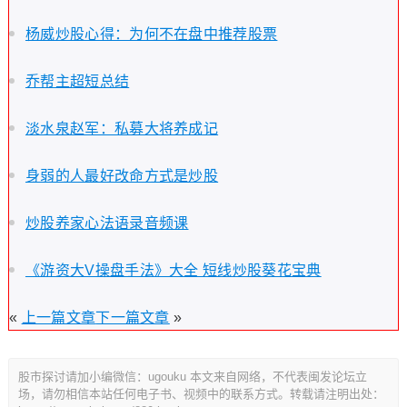
杨威炒股心得：为何不在盘中推荐股票
乔帮主超短总结
淡水泉赵军：私募大将养成记
身弱的人最好改命方式是炒股
炒股养家心法语录音频课
《游资大V操盘手法》大全 短线炒股葵花宝典
«
上一篇文章
下一篇文章
»
股市探讨请加小编微信：ugouku 本文来自网络，不代表闽发论坛立
场，请勿相信本站任何电子书、视频中的联系方式。转载请注明出处：