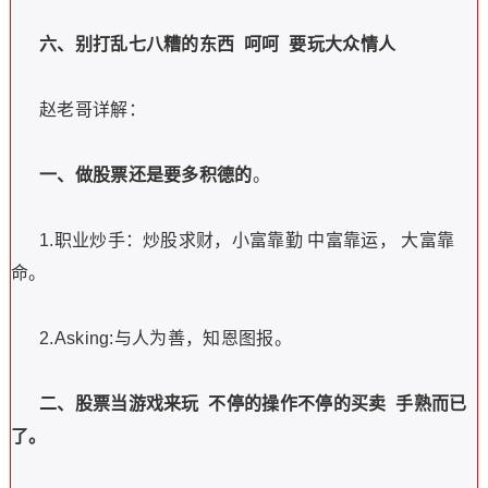
六、别打乱七八糟的东西
呵呵
要玩大众情人
赵老哥详解：
一、做股票还是要多积德的
。
1.职业炒手：炒股求财，小富靠勤
中富靠运，
大富靠
命。
2.Asking:与人为善，知恩图报。
二、股票当游戏来玩
不停的操作不停的买卖
手熟而已
了。