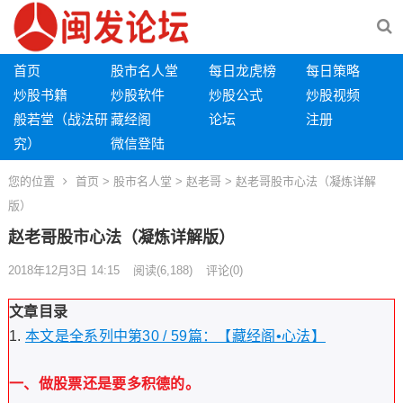
首页
股市名人堂
每日龙虎榜
每日策略
炒股书籍
炒股软件
炒股公式
炒股视频
般若堂（战法研
藏经阁
论坛
注册
究）
微信登陆
您的位置
首页
>
股市名人堂
>
赵老哥
> 赵老哥股市心法（凝炼详解
版）
赵老哥股市心法（凝炼详解版）
2018年12月3日 14:15
阅读
(6,188)
评论(0)
文章目录
本文是全系列中第30 / 59篇：【藏经阁•心法】
一、做股票还是要多积德的。