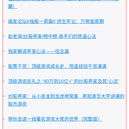
藏）
闽发论坛#独股一箭篇# 终生牢记：万物皆周期
赵老哥/炒股养家/榜中榜 高手们的悟道心法
独家解读养家心法——信念篇
股票干货：顶级游资成长史，悟道经验干货满满
顶级游资巡礼之 “40万到10亿+” 的炒股养家及其“心法”
炒股养家：从小资金到龙虎榜常客 , 再到清华大学讲课的
股市游资
带你走进一线著名游资大佬的世界（完整版）