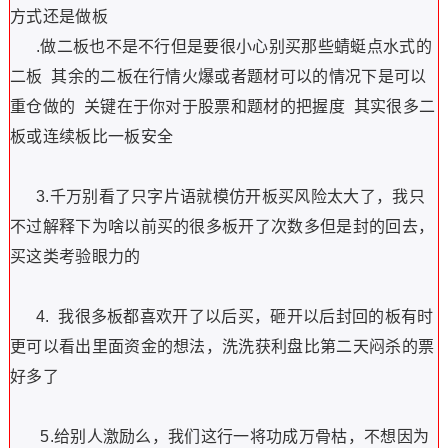
方式还是做板
.做二板也不是不行但是要很小心别买那些蜻蜓点水式的
二板
其余的二板在行情火爆或者题材可以的情况下是可以
重仓做的
关键在于你对于股票和题材的把握度
其实很多二
板或连续板比一板安全
3.千万别看了只字片语就模仿开板买风险太大了，我只
不过解释下为啥以前买的很多板开了次数多但是封的回去，
买这类考验眼力的
4.
我很多板都喜欢开了以后买，砸开以后封回的板有时
更可以看出里面资金的想法，洗洗获利盘比第二天闷杀的票
好多了
5.给别人激励么，我们这行一将功成万骨枯，不想因为