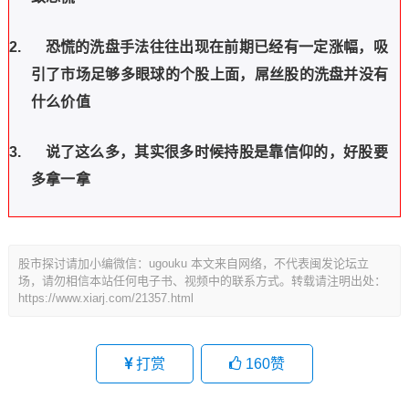
2.
恐慌的洗盘手法往往出现在前期
已经有一定涨幅，吸
引了市场足够多眼球的个股上面，屌丝股的洗盘并没有
什么价值
3.
说了这么多，其实很多时候持股是
靠信仰的，好股要
多拿一拿
股市探讨请加小编微信：ugouku 本文来自网络，不代表闽发论坛立
场，请勿相信本站任何电子书、视频中的联系方式。转载请注明出处：
https://www.xiarj.com/21357.html
打赏
160
赞