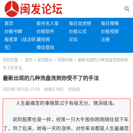
首页
股市名人堂
每日龙虎榜
每日策略
炒股书籍
炒股软件
炒股公式
炒股视频
般若堂（战法研
藏经阁
论坛
注册
究）
微信登陆
您的位置
首页
>
民间隐士
>
内部训练
> 最新出现的几种洗盘洗到你受
不了的手法
最新出现的几种洗盘洗到你受不了的手法
2021年7月11日 17:53
阅读
(3,081)
评论(0)
人生最痛苦的事情莫过于有缘无分，情深缘浅。
说到股票也是一样，经常一只大牛股你刚刚骑住就下车
了，到了后来，她每一天的涨停，对你来说都是人生最痛苦