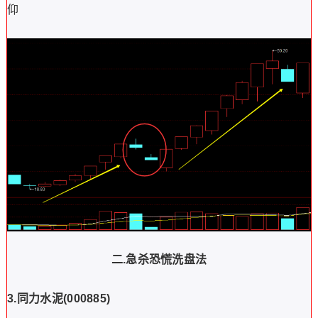
仰
二.
急杀恐慌洗盘法
3.
同力水泥
(000885)