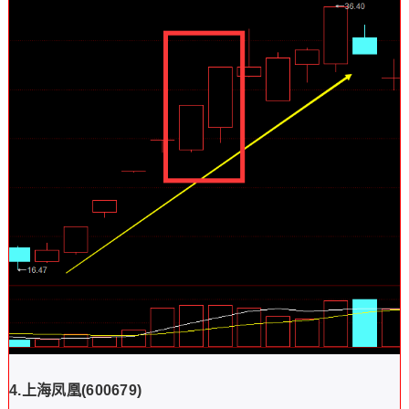
4.
上海凤凰
(600679)