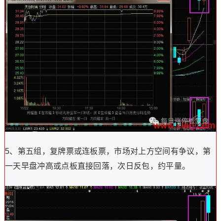
5、第五组，复牌票或连板票，市场对上方空间有争议，第
一天早盘冲高或点板直接回落，次日反包，约平量。