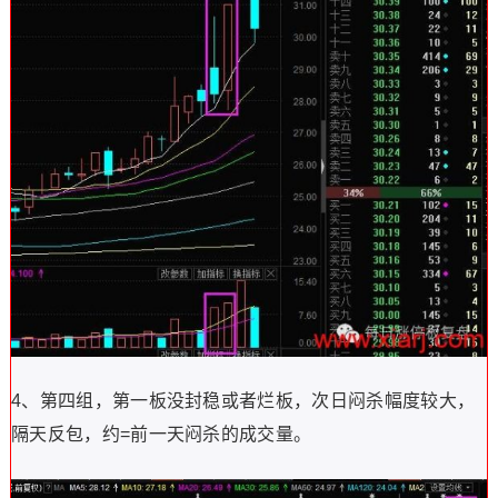
4、第四组，第一板没封稳或者烂板，次日闷杀幅度较大，
隔天反包，约=前一天闷杀的成交量。