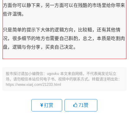
方面你可以静下来，另一方面可以在残酷的市场里给你带来
些许温情。
只是简单的提示下大体的逻辑方向，比较糙，还有其他情
况，很多细节的地方也需要自己斟酌，总之，本质是吃割肉
盘，逻辑与你分享，买卖自己决定。
股市探讨请加小编微信：ugouku 本文来自网络，不代表闽发论坛立
场，请勿相信本站任何电子书、视频中的联系方式。转载请注明出处：
https://www.xiarj.com/21233.html
打赏
71
赞