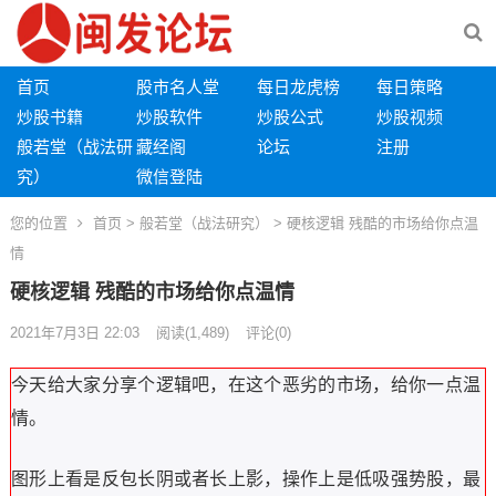
首页
股市名人堂
每日龙虎榜
每日策略
炒股书籍
炒股软件
炒股公式
炒股视频
般若堂（战法研
藏经阁
论坛
注册
究）
微信登陆
您的位置
首页
>
般若堂（战法研究）
> 硬核逻辑 残酷的市场给你点温
情
硬核逻辑 残酷的市场给你点温情
2021年7月3日 22:03
阅读
(1,489)
评论(0)
今天给大家分享个逻辑吧，在这个恶劣的市场，给你一点温
情。
图形上看是反包长阴或者长上影，操作上是低吸强势股，最