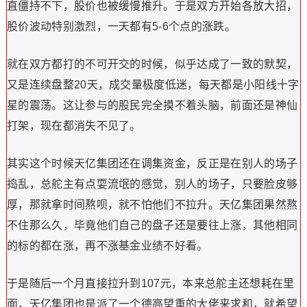
直僵持不下，股价也被缓慢推升。于是双方开始各放大招，
股价波动特别激烈，一天都有5-6个点的涨跌。
就在双方都打的不可开交的时候，似乎达成了一致的默契，
又是连续盘整20天，成交量极度低迷，每天都是小阳线十字
星的震荡。这让参与的股民完全摸不着头脑，前面还是神仙
打架，现在都消失不见了。
其实这个时候天亿集团还在调集资金，反正是在别人的场子
捣乱，总舵主有点耍流氓的感觉，别人的场子，只要脸皮够
厚，那就拿时间熬呗，就不怕他们不拉升。天亿集团果然熬
不住那么久，毕竟他们自己的盘子还是要往上涨，其他相同
的标的都在涨，再不涨基金业绩不好看。
于是随后一个月直接拉升到107元，本来总舵主还想耗在里
面，天亿集团也是派了一个德高望重的大佬来求和，就希望