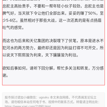
总舵主高抬贵手，不要和一帮年轻小伙子较劲，总舵主也是
脾气好，当天就下令让他们全部出来，妥妥的赚了50%，至
少5-6亿。虽然相对于那些大战，这一次还真的是有点扬眉
吐气的感觉。
而这也为后来和天亿集团的决裂埋下了伏笔，原本是进水不
犯河水的两方势力，最终却还是因为利益打得不可开交，所
以说天下熙熙皆为利来，天下攘攘皆为利往。
欲知后事如何，请听下回分解，帮忙多关注和转发，万分感
谢。
股市探讨请加小编微信：ugouku 本文来自网络，不代表闽发论坛立
场，请勿相信本站任何电子书、视频中的联系方式。转载请注明出处：
https://www.xiarj.com/21890.html