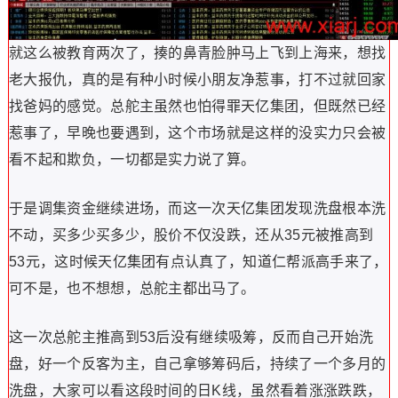
就这么被教育两次了，揍的鼻青脸肿马上飞到上海来，想找
老大报仇，真的是有种小时候小朋友净惹事，打不过就回家
找爸妈的感觉。总舵主虽然也怕得罪天亿集团，但既然已经
惹事了，早晚也要遇到，这个市场就是这样的没实力只会被
看不起和欺负，一切都是实力说了算。
于是调集资金继续进场，而这一次天亿集团发现洗盘根本洗
不动，买多少买多少，股价不仅没跌，还从35元被推高到
53元，这时候天亿集团有点认真了，知道仁帮派高手来了，
可不是，也不想想，总舵主都出马了。
这一次总舵主推高到53后没有继续吸筹，反而自己开始洗
盘，好一个反客为主，自己拿够筹码后，持续了一个多月的
洗盘，大家可以看这段时间的日K线，虽然看着涨涨跌跌，