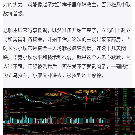
对的实力，就能像赵子龙那样千里单骑救主，百万雄兵中取
敌将首级。
总舵主历来行事低调，既然准备开始干架了，立马叫上赵老
哥和舅舅准备资金，开始干活。这次的主场是某某药房，当
时长沙小廖带领资金一入场就被疯狂洗盘，连续十几天阴
跌，毕竟小廖水平和技术都很弱，就是这个人忠心耿耿，为
人很不错。连续被洗盘后，实在受不了就割肉了，一割肉那
边立马拉升，小廖又冲进去，被按到地上摩擦。