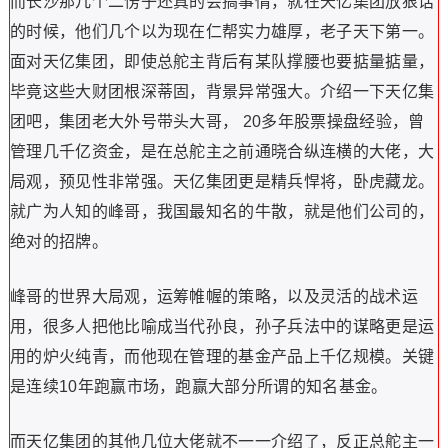
而长沙那几个二愣子还真的会搞事情，就在天亿集团放狠话
的时候，他们几个以为现在仁帮实力雄厚，老子天下第一。
面对天亿集团，即使总舵主背后有某队撑腰也要掂量掂量，
毕竟这些大财团根深蒂固，背景异常强大。介绍一下天亿集
团吧，集团老大外号带头大哥， 20多年股票操盘经验，曾
管理几千亿资金，是在总舵主之前通晓合纵连横的大佬，大
局观，预见性非常强。天亿集团更是精兵悍将，卧虎藏龙。
就广为人知的峰哥，我国最知名的牛散，就是他们公司的，
绝对的招牌。
峰哥的世界大局观，运筹帷幄的策略，以及灵活的战术运
用，很多人把他比喻成当代孙良，孙子兵法中的谋略更是运
用的炉火纯青，而他现在管理的基金产品上千亿规模。关键
是连续10年跑赢市场，跑赢大部分所谓的知名基金。
而天亿集团的其他几位大佬就不一一介绍了，反正总舵主一