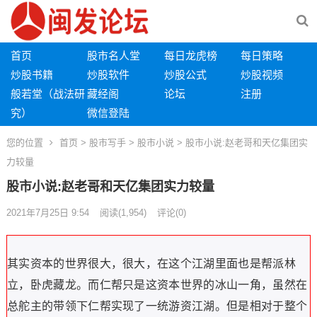
首页
股市名人堂
每日龙虎榜
每日策略
炒股书籍
炒股软件
炒股公式
炒股视频
般若堂（战法研
藏经阁
论坛
注册
究）
微信登陆
您的位置
首页
>
股市写手
>
股市小说
> 股市小说:赵老哥和天亿集团实
力较量
股市小说:赵老哥和天亿集团实力较量
2021年7月25日 9:54
阅读
(1,954)
评论(0)
其实资本的世界很大，很大，在这个江湖里面也是帮派林
立，卧虎藏龙。而仁帮只是这资本世界的冰山一角，虽然在
总舵主的带领下仁帮实现了一统游资江湖。但是相对于整个