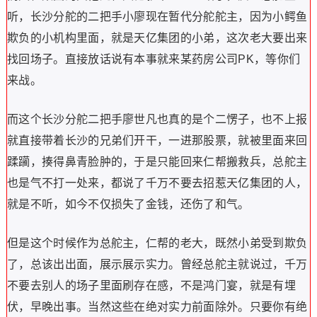
听，长沙分舵的二把手小廖现在暂代分舵舵主，因为小鳄鱼
欺负的小机构里面，就是天亿集团的小弟，这次老大要出来
找回场子。直接放话说有本事就来某药房公司PK，等你们
来战。
而这个长沙分舵二把手廖世凡也真的是个二愣子，也不上报
就直接带着长沙的兄弟们开干，一进那股票，就被里面来回
蹂躏，揍得鼻青脸肿的，于是只能回来仁帮搬救兵，总舵主
也是气不打一处来，都说了千万不要去招惹天亿集团的人，
就是不听，如今不仅损失了金钱，还伤了和气。
但是这个时候作为总舵主，仁帮的老大，既然小弟受到欺负
了，总该出出面，展示展示实力。曾经总舵主就说过，千万
不要去别人的场子里面刷存在感，不是鸿门宴，就是有埋
伏，早晚出事。当然这些在绝对实力前面除外。只要你有绝