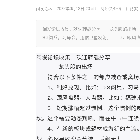
闽发论坛
2022年3月12日 20:58
阅读
(2,420)
评论(0)
闽发论坛收集，欢迎转载分享 龙头股的出场
9.3阅兵，习马会，通信卫星发射。 2、跟风
闽发论坛收集，欢迎转载分享
龙头股的出场
符合以下条件之一的都应减仓或离场
1、利好兑现。比如：9.3阅兵，习马
2、跟风盘弱，大盘弱。比如：福建水
3、短期涨幅超过惯例。这个惯例的威
坎。这个需要动态判断。而在牛市中连续
4、有新的板块或题材成为新的主流。
战，必然导致资金分流，后继无力。