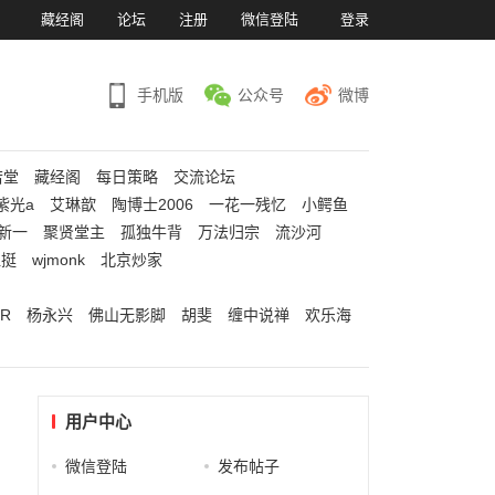
）
藏经阁
论坛
注册
微信登陆
登录
手机版
公众号
微博
若堂
藏经阁
每日策略
交流论坛
紫光a
艾琳歆
陶博士2006
一花一残忆
小鳄鱼
新一
聚贤堂主
孤独牛背
万法归宗
流沙河
江挺
wjmonk
北京炒家
R
杨永兴
佛山无影脚
胡斐
缠中说禅
欢乐海
用户中心
微信登陆
发布帖子