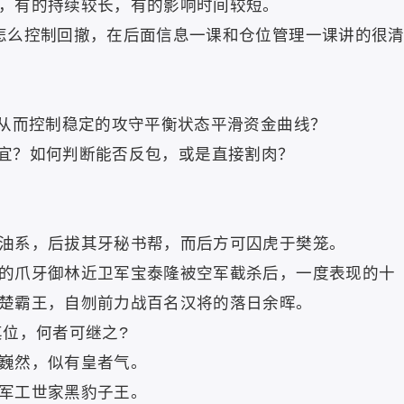
，有的持续较长，有的影响时间较短。
么控制回撤，在后面信息一课和仓位管理一课讲的很
从而控制稳定的攻守平衡状态平滑资金曲线？
宜？如何判断能否反包，或是直接割肉？
系，后拔其牙秘书帮，而后方可囚虎于樊笼。
爪牙御林近卫军宝泰隆被空军截杀后，一度表现的十
楚霸王，自刎前力战百名汉将的落日余晖。
位，何者可继之?
巍然，似有皇者气。
军工世家黑豹子王。