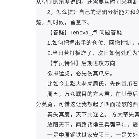
从空间的角度说的。还需要从时间来判断
2，怎么提升自己的逻辑分析能力和怎
楚。到时候，留意下。
【答疑】Tenova_卢 问题答疑
1.如何把握出手的仓位、回撤控制，
2.当日若打板炸了，次日如何处理为
【学员特供】后期进攻方向
欲擒猛虎，必先伤其爪牙。
比如今上黜大老虎周氏，先伤其爪石油
周五，万众瞩目的方大君，在其最后的
分英勇，可惜这让我想起了四面楚歌的西
秦失其鹿，天下共逐之。 方大帝失其
放眼天下，两路诸侯王兵强马壮，巍
一是中原钢铁世家安阳王，一是关外