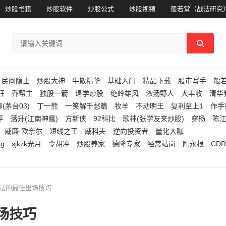
炒股书籍
炒股软件
炒股公式
炒股视频
般若堂（战法研究
民间隐士
炒股大神
牛散精华
基础入门
精品下载
股市写手
般
狂
乔帮主
独股一箭
退学炒股
绝岭雄风
浓汤野人
大丰收
清华
(茅台03)
丁一熊
一笑解千愁篇
牧羊
不动明王
复利至上1
作手
平
落升(江南神鹰)
方新侠
92科比
歌神(张学友来炒股)
穿杨
陈
威廉·欧奈尔
短线之王
威科夫
逆向投资者
量化大咖
ng
sjkzk光月
令胡冲
炒股养家
德隆专家
经常站岗
陶永根
CDR
战法的最佳出场技巧
场技巧