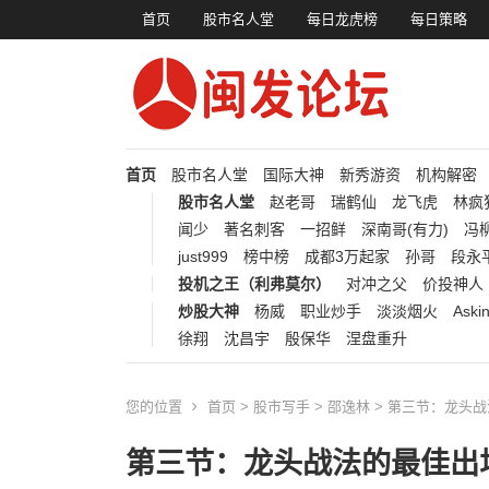
首页
股市名人堂
每日龙虎榜
每日策略
首页
股市名人堂
国际大神
新秀游资
机构解密
股市名人堂
赵老哥
瑞鹤仙
龙飞虎
林疯
闻少
著名刺客
一招鲜
深南哥(有力)
冯柳
just999
榜中榜
成都3万起家
孙哥
段永
投机之王（利弗莫尔）
对冲之父
价投神人
炒股大神
杨威
职业炒手
淡淡烟火
Aski
徐翔
沈昌宇
殷保华
涅盘重升
您的位置
首页
>
股市写手
>
邵逸林
> 第三节：龙头
第三节：龙头战法的最佳出