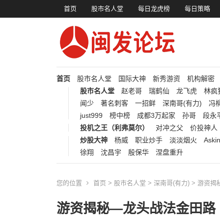
首页
股市名人堂
每日龙虎榜
每日策略
首页
股市名人堂
国际大神
新秀游资
机构解密
股市名人堂
赵老哥
瑞鹤仙
龙飞虎
林疯
闻少
著名刺客
一招鲜
深南哥(有力)
冯柳
just999
榜中榜
成都3万起家
孙哥
段永
投机之王（利弗莫尔）
对冲之父
价投神人
炒股大神
杨威
职业炒手
淡淡烟火
Aski
徐翔
沈昌宇
殷保华
涅盘重升
您的位置
首页
>
股市名人堂
>
深南哥(有力)
> 游资
游资揭秘—龙头战法金田路