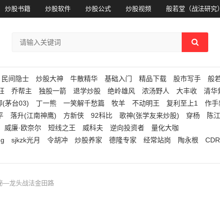
炒股书籍
炒股软件
炒股公式
炒股视频
般若堂（战法研究
民间隐士
炒股大神
牛散精华
基础入门
精品下载
股市写手
般
狂
乔帮主
独股一箭
退学炒股
绝岭雄风
浓汤野人
大丰收
清华
(茅台03)
丁一熊
一笑解千愁篇
牧羊
不动明王
复利至上1
作手
平
落升(江南神鹰)
方新侠
92科比
歌神(张学友来炒股)
穿杨
陈
威廉·欧奈尔
短线之王
威科夫
逆向投资者
量化大咖
ng
sjkzk光月
令胡冲
炒股养家
德隆专家
经常站岗
陶永根
CDR
揭秘—龙头战法金田路