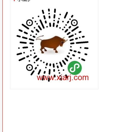
接
头
可