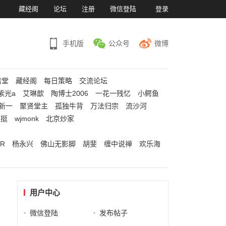
）
藏经阁
论坛
注册
微信登陆
登录
手机版
公众号
微博
若堂
藏经阁
每日策略
交流论坛
紫光a
艾琳歆
陶博士2006
一花一残忆
小鳄鱼
新一
聚贤堂主
孤独牛背
万法归宗
流沙河
江挺
wjmonk
北京炒家
R
杨永兴
佛山无影脚
胡斐
缠中说禅
欢乐海
用户中心
微信登陆
发布帖子