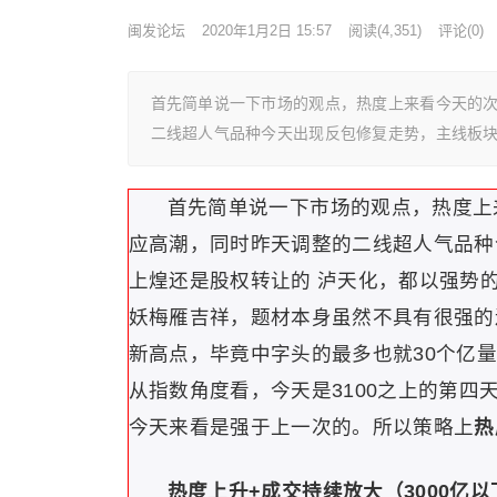
闽发论坛
2020年1月2日 15:57
阅读
(4,351)
评论(0)
首先简单说一下市场的观点，热度上来看今天的次
二线超人气品种今天出现反包修复走势，主线板
首先简单说一下市场的观点，热度上
应高潮，同时昨天调整的二线超人气品种
上煌还是股权转让的 泸天化，都以强势
妖梅雁吉祥，题材本身虽然不具有很强的
新高点，毕竟中字头的最多也就30个亿
从指数角度看，今天是3100之上的第四
今天来看是强于上一次的。所以策略上
热
热度上升+成交持续放大（3000亿