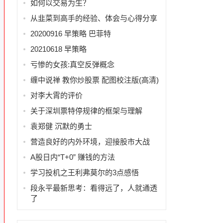
如何以交易为生？
从韭菜到高手的经验、体会与心得分享
20200916 早策略 巴菲特
20210618 早策略
亏惨的女孩:真空反弹概念
缠中说禅 教你炒股票 配图校注版(高清)
对李大霄的评价
关于深圳票特停规律的框架与理解
袁郑健 沉默的勇士
营造良好的内外环境，迎接股市大战
A股日内“T+0” 赚钱的方法
学习投机之王利弗莫尔的3点感悟
段永平最新思考：看得远了，人就通透
是
了