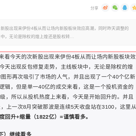
新股出现来伊份4板从而让场内新股板块效应高潮，同时昨天调整的
块中，无论是除权的煌上煌还是股权转…
来看今天的次新股出现来伊份4板从而让场内新股板块效
今天出现反包修复走势，主线板块中，无论是除权的煌
的图形再次吸引了市场的人气，并且出现了一个40个亿新
逻辑，但是单一40亿的成交来看，这是一个投机资金的
量级，所以从投机热度上来看，今天是开始回升的。并且
天，上一次8月突破那波是连续5天收盘站在3100，这里
度回升+缩量（1822亿）=谨慎看多。
以下）继续看多