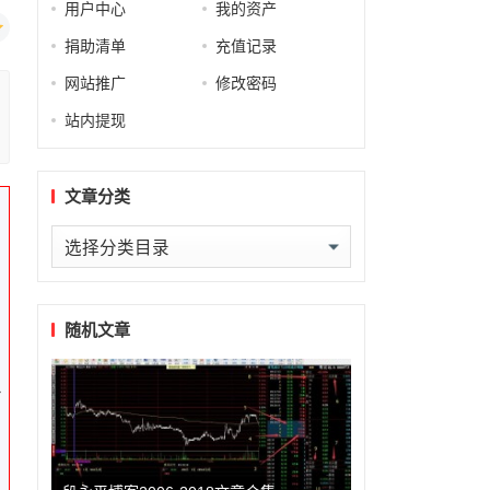
用户中心
我的资产
捐助清单
充值记录
网站推广
修改密码
站内提现
文章分类
文
章
分
类
随机文章
从