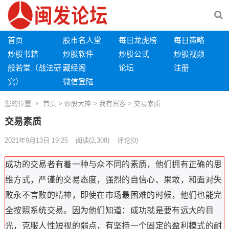
首页
股市名人堂
每日龙虎榜
每日策略
炒股书籍
炒股软件
炒股公式
炒股视频
般若堂（战法研
藏经阁
论坛
注册
究）
微信登陆
您的位置
首页
>
炒股大神
>
我有宾客
> 交易素质
交易素质
2021年9月13日 19:25
阅读
(2,308)
评论(0)
成功的交易者有着一种与众不同的素质，他们拥有正确的思
维方式，严谨的交易态度，强烈的自信心、果敢，和面对失
败永不言败的精神，即使在市场最困难的时候，他们也能完
全按照系统交易。因为他们知道：成功就是要有远大的目
光，克服人性短视的弱点，有坚持一个固定的盈利模式的耐