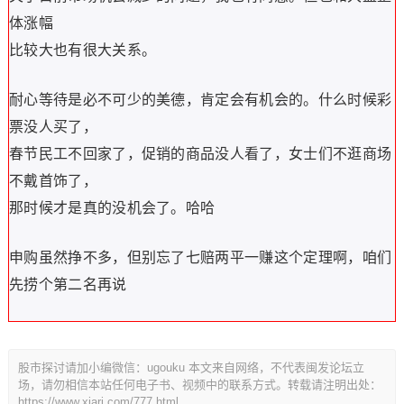
体涨幅
比较大也有很大关系。
耐心等待是必不可少的美德，肯定会有机会的。什么时候彩
票没人买了，
春节民工不回家了，促销的商品没人看了，女士们不逛商场
不戴首饰了，
那时候才是真的没机会了。哈哈
申购虽然挣不多，但别忘了七赔两平一赚这个定理啊，咱们
先捞个第二名再说
股市探讨请加小编微信：ugouku 本文来自网络，不代表闽发论坛立
场，请勿相信本站任何电子书、视频中的联系方式。转载请注明出处：
https://www.xiarj.com/777.html