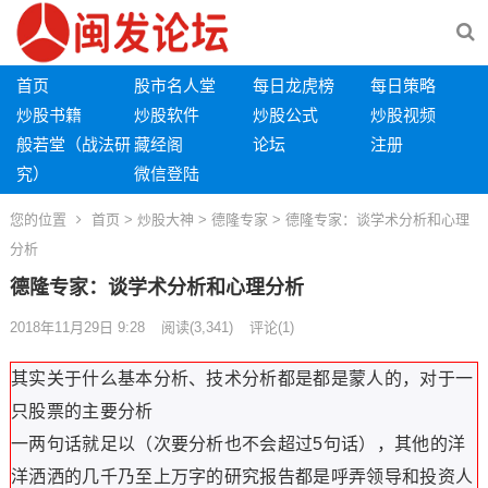
首页
股市名人堂
每日龙虎榜
每日策略
炒股书籍
炒股软件
炒股公式
炒股视频
般若堂（战法研
藏经阁
论坛
注册
究）
微信登陆
您的位置
首页
>
炒股大神
>
德隆专家
> 德隆专家：谈学术分析和心理
分析
德隆专家：谈学术分析和心理分析
2018年11月29日 9:28
阅读
(3,341)
评论(1)
其实关于什么基本分析、技术分析都是都是蒙人的，对于一
只股票的主要分析
一两句话就足以（次要分析也不会超过5句话），其他的洋
洋洒洒的几千乃至上万字的研究报告都是呼弄领导和投资人