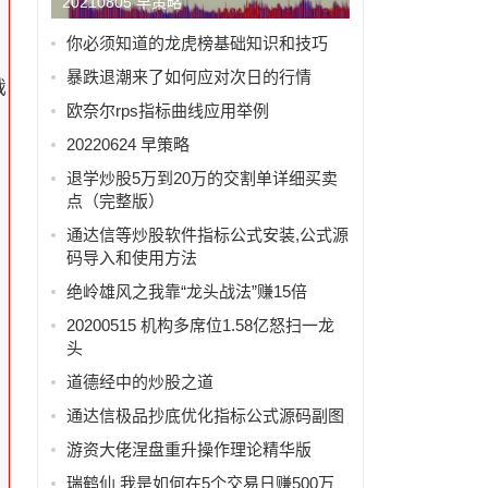
20210805 早策略
你必须知道的龙虎榜基础知识和技巧
暴跌退潮来了如何应对次日的行情
战
欧奈尔rps指标曲线应用举例
20220624 早策略
退学炒股5万到20万的交割单详细买卖
点（完整版）
通达信等炒股软件指标公式安装,公式源
码导入和使用方法
绝岭雄风之我靠“龙头战法”赚15倍
20200515 机构多席位1.58亿怒扫一龙
头
道德经中的炒股之道
通达信极品抄底优化指标公式源码副图
游资大佬涅盘重升操作理论精华版
瑞鹤仙 我是如何在5个交易日赚500万