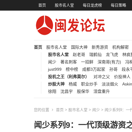
首页
股市名人堂
每日龙虎榜
每日策略
首页
股市名人堂
国际大神
新秀游资
机构解密
股市名人堂
赵老哥
瑞鹤仙
龙飞虎
林疯
闻少
著名刺客
一招鲜
深南哥(有力)
冯柳
just999
榜中榜
成都3万起家
孙哥
段永
投机之王（利弗莫尔）
对冲之父
价投神人
炒股大神
杨威
职业炒手
淡淡烟火
Aski
徐翔
沈昌宇
殷保华
涅盘重升
您的位置
首页
>
股市名人堂
>
闻少
> 闻少系列9：
闻少系列9：一代顶级游资之