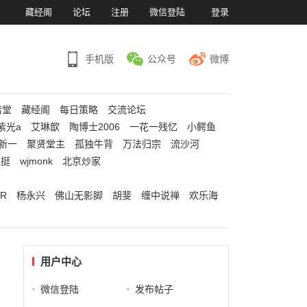
）
藏经阁
论坛
注册
微信登陆
登录
手机版
公众号
微博
若堂
藏经阁
每日策略
交流论坛
紫光a
艾琳歆
陶博士2006
一花一残忆
小鳄鱼
新一
聚贤堂主
孤独牛背
万法归宗
流沙河
江挺
wjmonk
北京炒家
R
杨永兴
佛山无影脚
胡斐
缠中说禅
欢乐海
用户中心
微信登陆
发布帖子