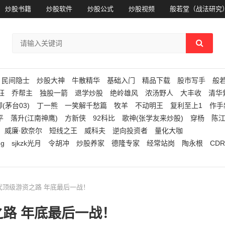
炒股书籍
炒股软件
炒股公式
炒股视频
般若堂（战法研究
民间隐士
炒股大神
牛散精华
基础入门
精品下载
股市写手
般
狂
乔帮主
独股一箭
退学炒股
绝岭雄风
浓汤野人
大丰收
清华
(茅台03)
丁一熊
一笑解千愁篇
牧羊
不动明王
复利至上1
作手
平
落升(江南神鹰)
方新侠
92科比
歌神(张学友来炒股)
穿杨
陈
威廉·欧奈尔
短线之王
威科夫
逆向投资者
量化大咖
ng
sjkzk光月
令胡冲
炒股养家
德隆专家
经常站岗
陶永根
CDR
一代顶级游资之路 年底最后一战！
路 年底最后一战！