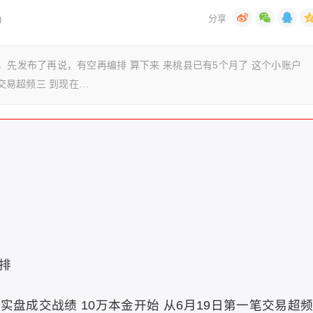
)
，先发布了再说，有空再编排 算下来 来桃县已有5个月了 这个小账户
笔交易超频三 到现在…
排
实盘成交战绩 10万本金开始 从6月19日第一笔交易超