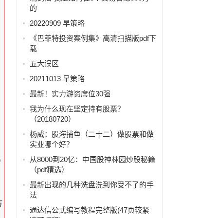
的
20220909 早策略
《巴菲特投资案例集》高清扫描版pdf下
载
五大误区
20211013 早策略
最新！实力游资席位30强
我为什么现在坚定持有股票？
（20180720）
杨威：股海捕鱼（二十二）做股票和做
实业哪个好？
易
从8000到20亿：中国股神林园炒股秘籍
（pdf精选）
最新出现的几种洗盘洗到你受不了的手
法
方
通达信公式编写教程完整版(47页较紧