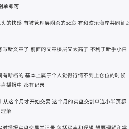
割单即可
头的快感 有被管理层闷杀的悲哀 有和欢乐海岸共同征
有写新文章了 前面的文章楼层又太高了 不利于新手小白
偶有断档的 基本上属于个人觉得行情不到上仓位的时候
盘播报中 都有记录
月 从这个月才开始交易 这个月的实盘交割单连小半页都
习理解
实时播报实盘交易并记录 包括买卖和逻辑 想要理解和学