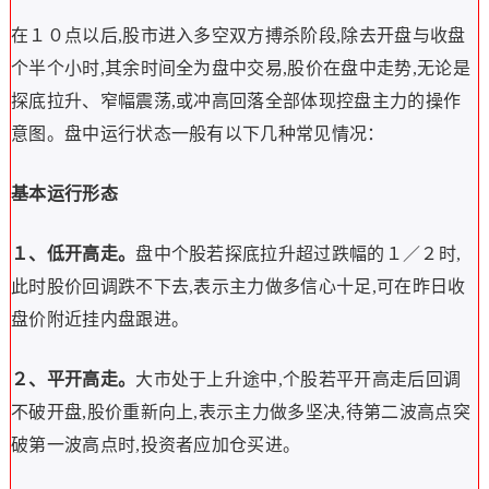
在１０点以后,股市进入多空双方搏杀阶段,除去开盘与收盘
个半个小时,其余时间全为盘中交易,股价在盘中走势,无论是
探底拉升、窄幅震荡,或冲高回落全部体现控盘主力的操作
意图。盘中运行状态一般有以下几种常见情况：
基本运行形态
１、低开高走。
盘中个股若探底拉升超过跌幅的１／２时,
此时股价回调跌不下去,表示主力做多信心十足,可在昨日收
盘价附近挂内盘跟进。
２、平开高走。
大市处于上升途中,个股若平开高走后回调
不破开盘,股价重新向上,表示主力做多坚决,待第二波高点突
破第一波高点时,投资者应加仓买进。