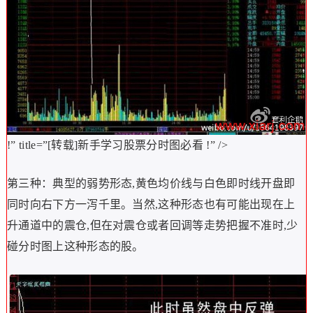
!” title=”[转载]新手学习股票分时图必看
!” />
第三种：典型的弱势形态,黄色均价线与白色即时线开盘即
同时向右下方一泻千里。当然,这种形态也有可能出现在上
升通道中的震仓,但在对震仓或者回调等走势把握不准时,少
碰分时图上这种形态的股。