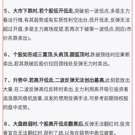
５、大市下跌时,若个股低开低走,
突破前一波低点,多是主力
看淡行情,有其弱势或有实质性利空出台,低开低走,反弹无法
超过开盘,多是主力离场观望,若再次下破第一波低点,则应(市
价杀跌卖出)。
６、个股如形成三重顶,头肩顶,圆弧顶时,
跌破颈线时应果断
卖出,趁其跌破后股价拉回颈线处反弹无力时卖出。
７、升势中,若高开低走,二波反弹无法创出最高,
此刻若放出
大量,在二波反弹高位反转时卖出,主力利用高开吸引投资者
追涨跟风借机放量,派发的惯用伎俩手法,可参考前期除权股
的盘中走势。
８、大盘趋弱时,个股高开低走翻黑后,
反弹无法翻红时,投资
者宜在无法翻红时,获利了结,以免在弱势中高位被套。