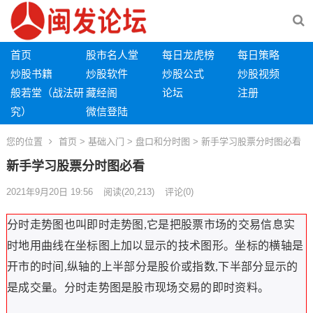
首页
股市名人堂
每日龙虎榜
每日策略
炒股书籍
炒股软件
炒股公式
炒股视频
般若堂（战法研
藏经阁
论坛
注册
究）
微信登陆
您的位置
首页
>
基础入门
>
盘口和分时图
> 新手学习股票分时图必看
新手学习股票分时图必看
2021年9月20日 19:56
阅读
(20,213)
评论(0)
分时走势图也叫即时走势图,它是把股票市场的交易信息实
时地用曲线在坐标图上加以显示的技术图形。坐标的横轴是
开市的时间,纵轴的上半部分是股价或指数,下半部分显示的
是成交量。分时走势图是股市现场交易的即时资料。