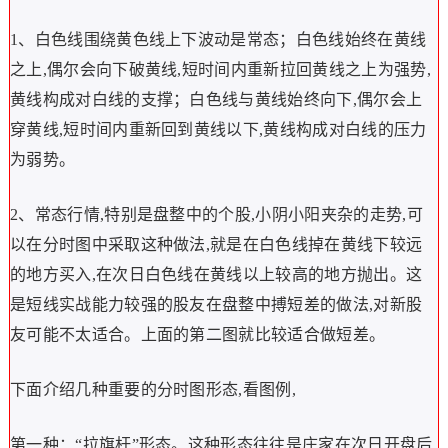
1、白色线围绕黄色线上下波动是常态；白色线始终在黄线
之上,偶尔会向下破黄线,短时间内重新拉回黄线之上为强势,
黄线构成对白线的支撑；白色线与黄线始终向下,偶尔会上
穿黄线,短时间内重新回到黄线以下,黄线构成对白线的压力
为弱势。
2、常态行情,特别是盘整中的个股,小阴小阳夹杂的走势,可
以在分时图中采取这种做法,就是在白色线掉在黄线下较远
的地方买入,在次日白色线在黄线以上较高的地方抛出。这
是短线实战能力较强的股友在盘整中搏短差的做法,对新股
友可能不太适合。上面的第二图就比较适合做短差。
下面介绍几种重要的分时图形态,看图例,
第一种：“拉旗杆”形态。这种形态往往是庄家在次日开盘后