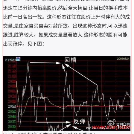
迅速在15分钟内抬高股价,然后全天横盘,让当日的换手成本
比前一日高出一截。这种形态往往在股价上升时伴有大的成
交量,是庄家自买自卖对敲所致。出现这种形态时,可以迅速
跟进,胜算较大。如果成交量显著放大,这种形态的股有可能
出现涨停。见下图：