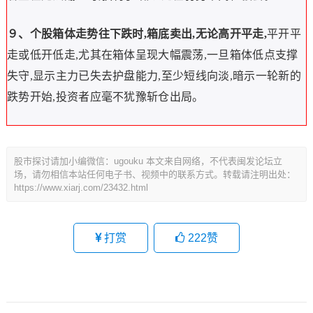
９、个股箱体走势往下跌时,箱底卖出,无论高开平走,
平开平
走或低开低走,尤其在箱体呈现大幅震荡,一旦箱体低点支撑
失守,显示主力已失去护盘能力,至少短线向淡,暗示一轮新的
跌势开始,投资者应毫不犹豫斩仓出局。
股市探讨请加小编微信：ugouku 本文来自网络，不代表闽发论坛立
场，请勿相信本站任何电子书、视频中的联系方式。转载请注明出处：
https://www.xiarj.com/23432.html
打赏
222
赞