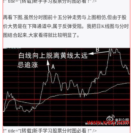
!” title=”[转载]新手学习股票分时图必看
!” />
再看下图,虽然分时图前十五分钟走势与上图相仿,但由于股
价大势是在下降通道中,属于反弹受阻。我把日K线图与分时
图结合起来,大家看得就比较明显了。
!” title=”[转载]新手学习股票分时图必看
!” />