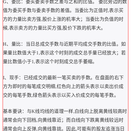
G、委比：委买委卖手数之差与之和的比值。 委比旁边的数
值为委买手数与委卖手数的差值。当委比为正值时,表示买
方的力量比卖方强,股价上涨的机率大；当委比为负值的时
候,表示卖方的力量比买方强,股价下跌的机率大。
H、量比：当日总成交手数与近期平均成交手数的比值。如
果量比数值大于1,表示这个时刻的成交总手量已经放大；若
量比数值小于1,表示这个时刻成交总手萎缩。
I、现手：已经成交的最新一笔买卖的手数。在盘面的右下
方为即时的每笔成交明细,红色向上的箭头表示以卖出价成
交的每笔手数,绿色箭头表示以买入价成交的每笔手数。
基本要诀：与K线均线的道理一样,白线向上脱离黄线较高时
通常会向下回档,向黄线靠近；而白线向下跌离黄线较远时
通常会向上反弹,向黄线靠拢。因此,可能有的股友追涨当日