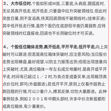
３、大市低位时,
个股如形成Ｗ底,三重底,头肩底,圆弧底时,
无论其高开低走,低开低走,只要盘中拉升突破颈线位,但此时
突放巨量,则不宜追高,待其回调颈线不破颈线时,(挂单买进)
其中低开低走行情,虽然个股仍在底部但毕竟仍属弱势,应待
突破颈线时红盘报收,回调也不长阴破位时才可买进。
４、个股低位箱体走势,高开低走,平开平走,低开平走,
向上突
破时可以跟进,但若是高位箱体突破时,应注意风险(当日股价
走势出现横盘,最好观望,以防主力振荡出货)但若出现放量向
上突破时,尤其,高位箱体一年左右成交地量时,是高开或平开
平走,时间有已超过１／２时,为卖点变成委买单,出现箱顶高
点价位时,即可(外盘跟进),若低开平开,原则上仅看作弱势止
跌回稳的行情,可以少量介入,搏其反弹,切勿大量跟进。此种
事例较多,例如２００１年中期头部时,许多中价次新股都形
成高位箱体,有少量差价。