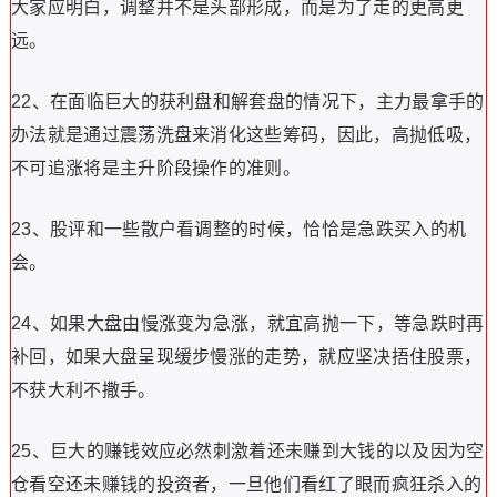
大家应明白，调整并不是头部形成，而是为了走的更高更
远。
22、在面临巨大的获利盘和解套盘的情况下，主力最拿手的
办法就是通过震荡洗盘来消化这些筹码，因此，高抛低吸，
不可追涨将是主升阶段操作的准则。
23、股评和一些散户看调整的时候，恰恰是急跌买入的机
会。
24、如果大盘由慢涨变为急涨，就宜高抛一下，等急跌时再
补回，如果大盘呈现缓步慢涨的走势，就应坚决捂住股票，
不获大利不撒手。
25、巨大的赚钱效应必然刺激着还未赚到大钱的以及因为空
仓看空还未赚钱的投资者，一旦他们看红了眼而疯狂杀入的