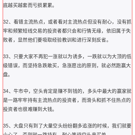
底越买越套而亏损累累。
32、看错主流热点，或者看对主流热点但没有耐心，没有抓
牢和频繁短线交易的投资者都只会和行情无缘，依旧属于失
败者，显然他们要吸取经验教训和进行深刻反省。
33、只要大家不再犯一涨就以为诱多，一跌就以为大顶的低
级错误，而坚持急跌敢买，急涨愿出的原则，就必然跑赢大
盘。
34、牛市中，空头肯定是赚不到钱的，多头中最大的赢家就
是一路牢牢持有主流热点的投资者，而滑头和抓不住热点的
投资者也很难赚到大钱。
35、大盘只有到了大量空头纷纷翻多追涨的时候，我们就要
小心了，否则就一路持有，耐心等待空头来买单。