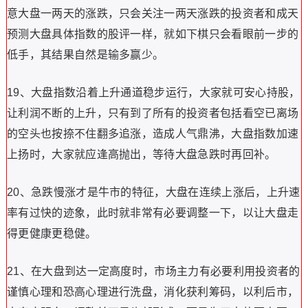
意大盘一两天的涨跌，只会关注一两天涨跌的投资者和成天
预测大盘具体指数的股评一样，就如下棋只会看眼前一步的
低手，其结果自然是输多赢少。
19、大盘指数沿着上升通道稳步运行，大家就可安心持股，
让利润不断的上升，只有到了所有的投资者包括看空已离场
的空头也按捺不住翻多追涨，造成人气鼎沸，大盘指数加速
上扬时，大家就应逢高抛出，等待大盘急跌时再回补。
20、急跌慢涨才是牛市的特征，大盘在连续上涨后，上升速
率有过快的迹象，此时就非常有必要调整一下，以让大盘走
得更健康更稳健。
21、在大盘到达一定高度时，市场主力有必要利用投资者的
谨慎心理和恐高心理进行洗盘，消化获利筹码，以利后市，