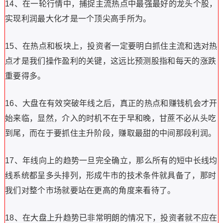
14、在一轮行情中，捕捉主流热点中最强最好的龙头个股，
实现利润最大化才是一个顶尖高手所为。
15、在热点和板块上，投资者一定要明白抓住主流和选对热
点才是我们操作盈利的关键，这远比预测股指和每天的涨跌
重要得多。
16、大盘在有效突破年线之后，真正的热点和赚钱机会才开
始来临，显然，介入的时机不在于早和晚，甘蔗不必从头吃
到尾，而在于要抓住主升阶段，赚取最甜的中间那段利润。
17、年线向上的趋势一旦完全确立，那么所有的短中长线均
线系统都呈多头排列，形成牛市的技术条件就具备了，那时
我们对整个市场就要站在更高的角度来看待了。
18、在大盘上升趋势已非常明朗的情况下，投资者就不应在