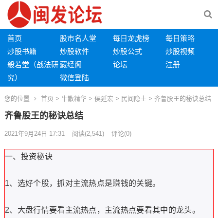
首页
股市名人堂
每日龙虎榜
每日策略
炒股书籍
炒股软件
炒股公式
炒股视频
般若堂（战法研
藏经阁
论坛
注册
究）
微信登陆
您的位置
首页
>
牛散精华
>
侯延宏
>
民间隐士
> 齐鲁股王的秘诀总结
齐鲁股王的秘诀总结
2021年9月24日 17:31
阅读
(2,541)
评论(0)
一、投资秘诀
1、选好个股，抓对主流热点是赚钱的关键。
2、大盘行情要看主流热点，主流热点要看其中的龙头。