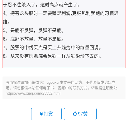
于忍不住杀入了，这时高点就产生了。
4。持有龙头股时一定要赚足利润,克服见利就跑的习惯思
维。
5。是底不反弹，反弹不是底。
6。底部不放量，放量不是底。
7。股票的中线买点是买上升趋势中的缩量回调。
8。从来没有圆弧底会象锅一样从锅沿滑下去的。
股市探讨请加小编微信：ugouku 本文来自网络，不代表闽发论坛立
场，请勿相信本站任何电子书、视频中的联系方式。转载请注明出处：
https://www.xiarj.com/23552.html
打赏
97
赞